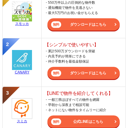
・550万件以上の圧倒的な物件数
・通知機能で物件を見逃さない
・最大5万円のお祝い金がもらえる
スモッカ
ダウンロードはこちら
【シンプルで使いやすい】
・累計500万ダウンロードを突破
・内見予約が簡単にできる
・仲介手数料を最低金額保証
CANARY
ダウンロードはこちら
【LINEで物件を紹介してくれる】
・一都三県ほぼすべての物件を網羅
・早朝から深夜まで相談可能
・ネットにない物件をタイムリーに紹介
スミカ
公式LINEはこちら