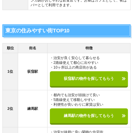
ンガ調がおしゃれな飲食店です。お昼はカフェとして、夜は
バーとして利用できます。
東京の住みやすい街TOP10
順位
街名
特徴
・治安が良く安心して暮らせる
・2路線使えて都心に出やすい
・10ヶ所以上の商店街がある
1位
荻窪駅
荻窪駅の物件を探してもらう
・都内でも治安が頭抜けて良い
・5路線使えて移動しやすい
・利便性が良いわりに家賃は安い
2位
練馬駅
練馬駅の物件を探してもらう
・治安が抜群に良い閑静な住宅街