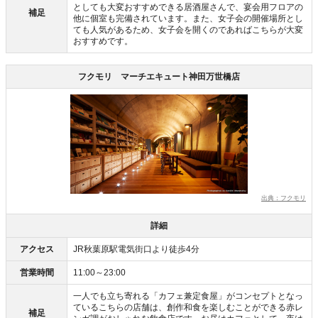
としても大変おすすめできる居酒屋さんで、宴会用フロアの
補足
他に個室も完備されています。また、女子会の開催場所とし
ても人気があるため、女子会を開くのであればこちらが大変
おすすめです。
フクモリ マーチエキュート神田万世橋店
出典：フクモリ
詳細
アクセス
JR秋葉原駅電気街口より徒歩4分
営業時間
11:00～23:00
一人でも立ち寄れる「カフェ兼定食屋」がコンセプトとなっ
ているこちらの店舗は、創作和食を楽しむことができる赤レ
補足