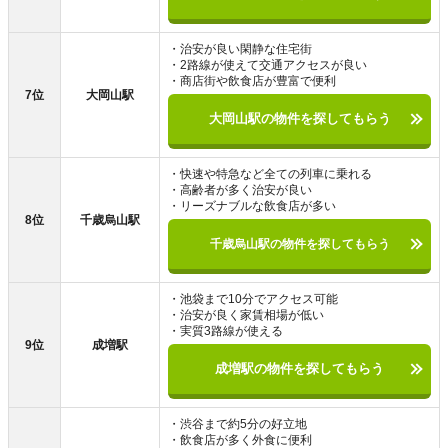
・治安が良い閑静な住宅街
・2路線が使えて交通アクセスが良い
・商店街や飲食店が豊富で便利
7位
大岡山駅
大岡山駅の物件を探してもらう
・快速や特急など全ての列車に乗れる
・高齢者が多く治安が良い
・リーズナブルな飲食店が多い
8位
千歳烏山駅
千歳烏山駅の物件を探してもらう
・池袋まで10分でアクセス可能
・治安が良く家賃相場が低い
・実質3路線が使える
9位
成増駅
成増駅の物件を探してもらう
・渋谷まで約5分の好立地
・飲食店が多く外食に便利