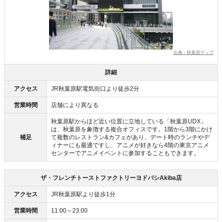
出典：秋葉原マップ
詳細
アクセス
JR秋葉原駅電気街口より徒歩2分
営業時間
店舗により異なる
秋葉原駅からほど近い位置に立地している「秋葉原UDX」
は、秋葉原を象徴する複合オフィスです。1階から3階にかけ
補足
て複数のレストラン&カフェがあり、デート時のランチやデ
ィナーにも最適ですし、アニメが好きなら4階の東京アニメ
センターでアニメイベントに参加することもできます。
ザ・フレンチトーストファクトリーヨドバシAkiba店
アクセス
JR秋葉原駅より徒歩1分
営業時間
11:00～23:00