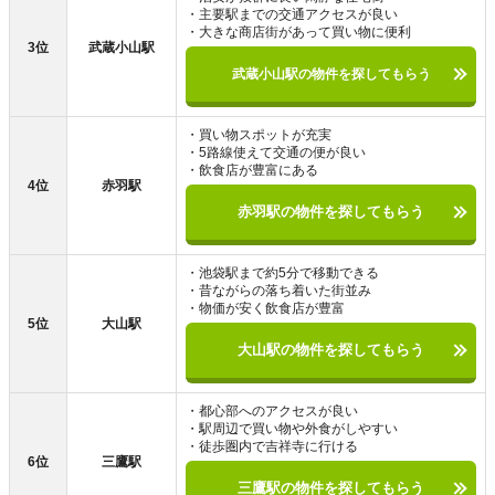
・主要駅までの交通アクセスが良い
・大きな商店街があって買い物に便利
3位
武蔵小山駅
武蔵小山駅の物件を探してもらう
・買い物スポットが充実
・5路線使えて交通の便が良い
・飲食店が豊富にある
4位
赤羽駅
赤羽駅の物件を探してもらう
・池袋駅まで約5分で移動できる
・昔ながらの落ち着いた街並み
・物価が安く飲食店が豊富
5位
大山駅
大山駅の物件を探してもらう
・都心部へのアクセスが良い
・駅周辺で買い物や外食がしやすい
・徒歩圏内で吉祥寺に行ける
6位
三鷹駅
三鷹駅の物件を探してもらう