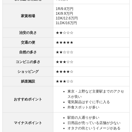
1R/9.8万円
1K/9.9万円
家賃相場
1DK/12.6万円
1LDK/16万円
治安の良さ
★★☆☆☆
交通の便
★★★★★
自然の多さ
★★☆☆☆
コンビニの多さ
★★★☆☆
ショッピング
★★★★☆
娯楽施設
★★★☆☆
東京・上野など主要駅までのアクセ
スが良い
おすすめポイント
電気製品はすぐに手に入る
外食スポットが多い
駅前の人通りが多い
マイナスポイント
日用品が売っている店舗が少ない
オタクの街というイメージがある