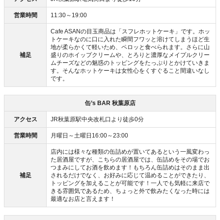
営業時間
11:30～19:00
Cafe ASANの目玉商品は「スフレホットケーキ」です。ホッ
トケーキなのに口に入れた瞬間フワッと溶けてしまうほど生
地が柔らかくて軽いため、ペロッと食べられます。さらに山
補足
盛りのホイップクリームや、とろりと濃厚なメイプルクリー
ムチーズなどの魅惑のトッピングをたっぷりとかけていきま
す。そんなホットケーキは女性心をくすぐること間違いなし
です。
缶’s BAR 秋葉原店
アクセス
JR秋葉原駅中央改札口より徒歩0分
営業時間
月曜日～土曜日16:00～23:00
店内には様々な種類の缶詰めが置いてあるという一風変わっ
た居酒屋ですが、こちらの居酒屋では、缶詰めをその場でお
つまみにしてお酒を飲めます！もちろん缶詰めはそのまま出
補足
されるだけでなく、お好みに応じて温めることができたり、
トッピングを加えることが可能です！一人でも気軽に来店で
きる雰囲気であるため、ちょっと外で飲みたくなった時には
最適なお店と言えます！