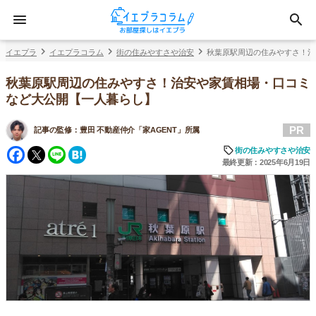
イエプラ
イエプラコラム
街の住みやすさや治安
秋葉原駅周辺の住みやすさ！治
秋葉原駅周辺の住みやすさ！治安や家賃相場・口コミ
など大公開【一人暮らし】
PR
記事の監修：
豊田 不動産仲介「家AGENT」所属
Facebook
Twitter
Line
Hatena
街の住みやすさや治安
最終更新：2025年6月19日