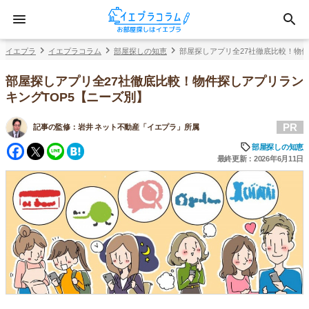
イエプラ
イエプラコラム
部屋探しの知恵
部屋探しアプリ全27社徹底比較！物件
部屋探しアプリ全27社徹底比較！物件探しアプリラン
キングTOP5【ニーズ別】
PR
記事の監修：
岩井 ネット不動産「イエプラ」所属
Facebook
Twitter
Line
Hatena
部屋探しの知恵
最終更新：2026年6月11日