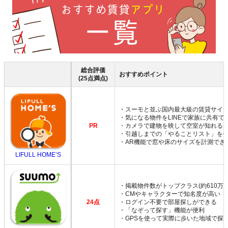
総合評価
おすすめポイント
(25点満点)
・スーモと並ぶ国内最大級の賃貸サイ
・気になる物件をLINEで家族に共有で
PR
・カメラで建物を映して空室が知れる
・引越しまでの「やることリスト」を
・AR機能で窓や床のサイズを計測でき
LIFULL HOME’S
・掲載物件数がトップクラス(約610万件
・CMやキャラクターで知名度が高い
24点
・ログイン不要で部屋探しができる
・「なぞって探す」機能が便利
・GPSを使って実際に歩いた地域で探