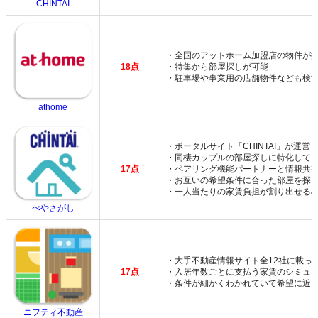
CHINTAI
・全国のアットホーム加盟店の物件が
18点
・特集から部屋探しが可能
・駐車場や事業用の店舗物件なども検
athome
・ポータルサイト「CHINTAI」が運営
・同棲カップルの部屋探しに特化して
17点
・ペアリング機能パートナーと情報共
・お互いの希望条件に合った部屋を探
・一人当たりの家賃負担が割り出せる
ぺやさがし
・大手不動産情報サイト全12社に載っ
17点
・入居年数ごとに支払う家賃のシミュ
・条件が細かくわかれていて希望に近
ニフティ不動産