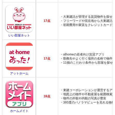
・大東建託が管理する賃貸物件を探せ
17点
・フリーワードや現在地から大東建託
・初期費用や家賃をクレジットカード
いい部屋ネット
・athomeの若者向け賃貸アプリ
17点
・勤務先やよく行く場所の名称で物件
・11個のこだわり条件から部屋を探せ
アットホーム
・東建コーポレーションが運営するア
・地図上の物件や不動産屋を範囲検索
16点
・物件の外観や内観の写真が豊富
・360度のパノラマビューを見れる物
ホームメイト