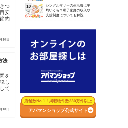
数No.1！掲載物件数230万件以上
パマンショップ公式サイト