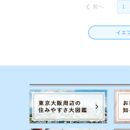
カテゴリ一
お部屋探しの
チャットでお部屋をご紹介する、来店不要の
一人暮らしの
ネット不動産屋「イエプラ」が運営する、部
屋探しの疑問や街の情報について紹介するサ
同棲に関する
イトです。
家賃やお金の
街の住みやす
事前許認可・加入団体
物件探しのマ
宅地建物取引業者免許 :国土交通省(2)第9288号