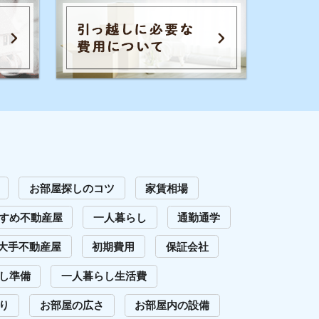
広さ
お部屋内の設備
騒音
退去費用
全てのキーワードを見る
イエプラコラムを運営する株式会社コ
レックホールディングスは、景表法・
特定商取引法に関する認定資格
「KTAA」の団体認証マークを取得して
います。
問い合わせ
Copyright (C) 2023 Iepula Column