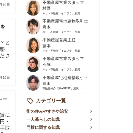
不動産屋営業主任
藤本
ネット不動産
「イエプラ」所属
不動産屋営業スタッフ
石塚
ネット不動産
「イエプラ」所属
不動産屋宅地建物取引士
豊田
不動産仲介
「家AGENT」所属
カテゴリ一覧
の住みやすさや治安
人暮らしの知識
棲に関する知識
賃やお金のこと
屋探しの知恵
件探しのマル秘情報
手不動産屋の評判
リアごとの家賃
っ越しの知識
ェアハウスの知識