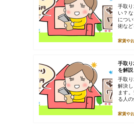
ます。安いお
る人の体験な
家賃やお金のこと
Posts navigation
1
2
イエプラコラ