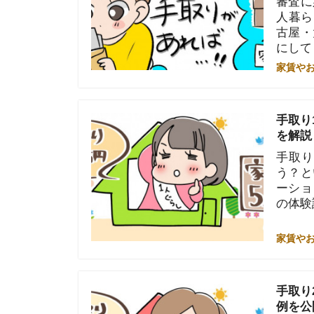
う？という疑
ーションを交
の体験談や、
家賃やお金のこと
手取り22万
例を公開
手取り22万
い？などの疑
について解説
術などを紹介
家賃やお金のこと
手取り23万
を解説！
手取り23万
解決します。