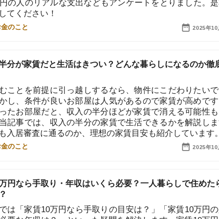
を前提に引っ越しするなら、物件にこだわりたいですよ
地
条件が良いお部屋は人気があるので家賃が高めです。条
駅
部屋だと、収入の半分ほどが家賃で消える可能性も…。
では、収入の半分の家賃で生活できるかを解説します。
審査に通るのか、理想の家賃目安も紹介しています。
2025年10月10日
1
なら手取り・年収はいくら必要？一人暮らしで住めたらお
家賃10万円なら手取りの目安は？」「家賃10万円の入居
2
年収は？」といった疑問を解決します。家賃10万円の一
人暮らしの生活費のシミュレーションや東京・埼玉・名
3
とに家賃10万円のお部屋の紹介もしているのでぜひ参考
い。
2025年10月10日
4
5
円の家賃目安は？一人暮らしはきつい？貯金や節約のコツ
円だと家賃はいくらにするべき？一人暮らしの生活はど
6