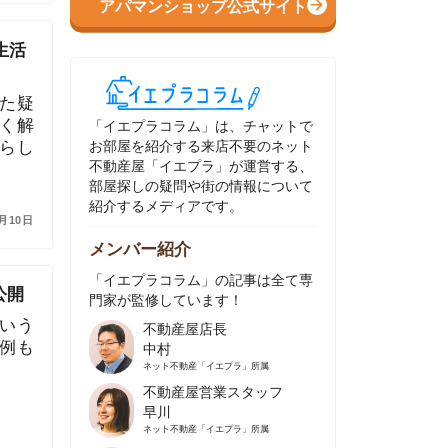
イエプラコラム」は、チャットで
部屋を紹介する来店不要のネット
動産屋「イエプラ」が運営する、
屋探しの疑問や街の情報について
介するメディアです。
ンバー紹介
イエプラコラム」の記事は全て専
家が監修しています！
不動産屋店長
中村
ネット不動産
「イエプラ」所属
不動産屋営業スタッフ
早川
ネット不動産
「イエプラ」所属
不動産屋営業スタッフ
村野
ネット不動産
「イエプラ」所属
不動産屋宅地建物取引士
舟木
ネット不動産
「イエプラ」所属