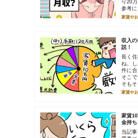
長く住むこと
ね。しかし、
件に合ったお
そこで当記事
そもそも入居
家賃やお金のこと
家賃10万円
金持ち？
当記事では「
審査に必要な
人暮らし、2
古屋・大阪ご
にしてくださ
家賃やお金のこと
手取り16万
を解説！
手取り16万