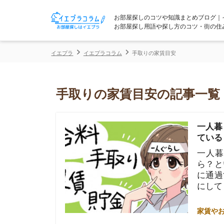
お部屋探しのコツや知識まとめブログ｜イエプラコ
お部屋探し用語や探し方のコツ・街の住みやすさな
イエプラ
イエプラコラム
手取りの家賃目安
手取りの家賃目安の記事一覧
一人暮らしの
ている？
一人暮らしの
ら？といった
に通過する収
にしてくださ
家賃やお金のこと
手取り29万