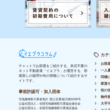
大手不動産屋
公益社団法人：全国宅地建物取引業協会連合会
公益社団法人：全国宅地建物取引業保証協会
エリアごとの
UR都市機構斡旋制度 加盟
引っ越しの知
シェアハウス
地方の魅力
駅別のおすす
トップ
ライター募集
運営会社
イエプラコラムについて
プラ