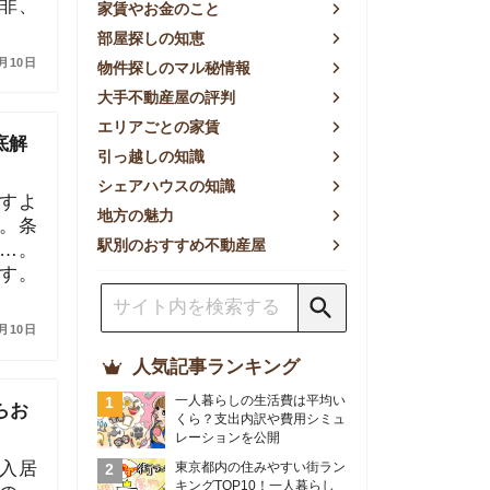
方の魅力
別のおすすめ不動産屋
人気記事ランキング
一人暮らしの生活費は平均い
くら？支出内訳や費用シミュ
レーションを公開
東京都内の住みやすい街ラン
キングTOP10！一人暮らし
におすすめの駅も公開
【2026年最新】
【2026年】賃貸サイトおす
すめランキング！全50社の
物件探しサイトを比較検証
おすすめの良い不動産屋ラン
キングTOP10！プロが賃貸
仲介業者を徹底比較
部屋探しアプリ全27社徹底
比較！物件探しアプリランキ
ングTOP5【ニーズ別】
賃貸の家賃保証会社で審査が