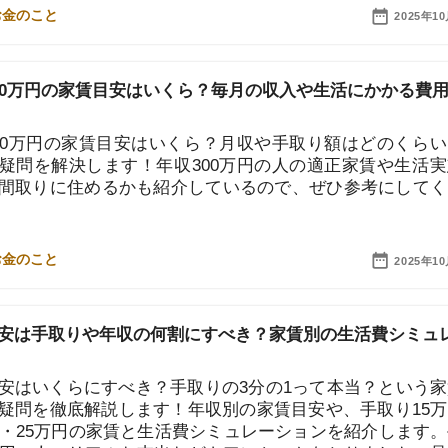
円の家賃目安はいくら？月収や手取り額はどのくらい？と
解決します！年収300万円の人の適正家賃や生活実態、
に住めるかも紹介しているので、ぜひ参考にしてくださ
2025年10月10日
取りや年収の何割にすべき？家賃別の生活費シミュレー
街
くらにすべき？手取りの3分の1って本当？という家賃に
一
徹底解説します！年収別の家賃目安や、手取り15万円・
5万円の家賃と生活費シミュレーションを紹介します。手取
同
人のリアルな支出などもアンケートをとりました。是非、
家
ださい！
部
2025年10月10日
物
大
エ
家賃だと生活はきつい？どんな暮らしになるのか徹底解
引
シ