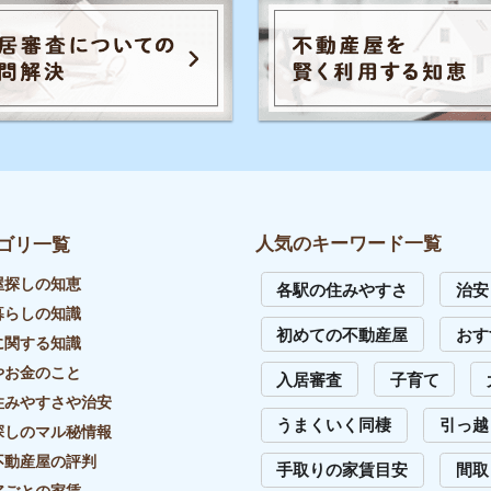
の評判
手取りの家賃目安
間取り
お部屋の
家賃
トラブル
初めて一人暮らし
防音や
識
の知識
イエプラコラムは東証スタンダード上場
め不動産屋
の株式会社コレックホールディングスが
運営しています。
証券コード：6578
イバシーポリシー
リンク・引用について
外部送信先一覧
サイトマップ
お