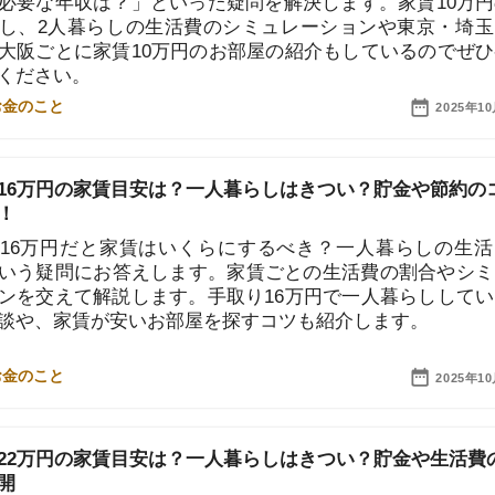
問にお答えします。家賃ごとの生活費の割合やシミュレ
えて解説します。手取り16万円で一人暮らししている人
7
家賃が安いお部屋を探すコツも紹介します。
2025年10月10日
8
9
円の家賃目安は？一人暮らしはきつい？貯金や生活費の実
円の家賃目安はいくら？一人暮らしで手取り22万円はきつ
10
問を解決します。当記事では、手取り22万円の家賃目安
します。貯金はいくらできるかや、生活費を抑える節約
するので、ぜひ参考にしてください。
2025年10月10日
円の家賃目安はいくら？一人暮らしの生活費例や節約方法
円の家賃目安は？どれくらい貯金できる？といった疑問を
平均的な生活費の内訳や、節約方法なども詳しく解説し