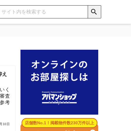
数No.1！掲載物件数230万件以上
パマンショップ公式サイト