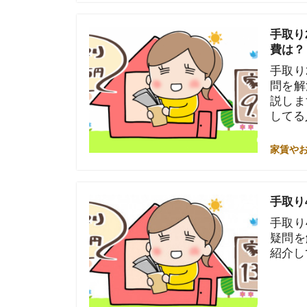
費は？
手取り29万
問を解決しま
説します。安
してる人の体
家賃やお金のこと
手取り45万円
手取り45万
疑問を解決し
紹介していま
家賃やお金のこと
年収300万
紹介