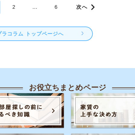
人気のキーワード一覧
覧
知恵
各駅の住みやすさ
治安
お部屋探し
知識
初めての不動産屋
おすすめ不動産屋
知識
こと
入居審査
子育て
大手不動産屋
さや治安
うまくいく同棲
引っ越し準備
一人
ル秘情報