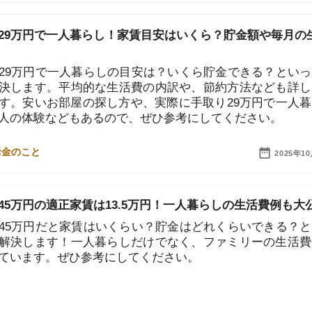
円で一人暮らしの目安は？いくら貯金できる？といった疑
す。平均的な生活費の内訳や、節約方法なども詳しく解
「
いお部屋の探し方や、実際に手取り29万円で一人暮らし
お
不
験などもあるので、ぜひ参考にしてください。
部
紹
2025年10月10日
メ
「
の適正家賃は13.5万円！一人暮らしの生活費例も大公開
門
円だと家賃はいくらい？貯金はどれくらいできる？という
ます！一人暮らしだけでなく、ファミリーの生活費例も
す。ぜひ参考にしてください。
2025年10月10日
円の家賃目安はいくら？毎月の収入や生活にかかる費用を