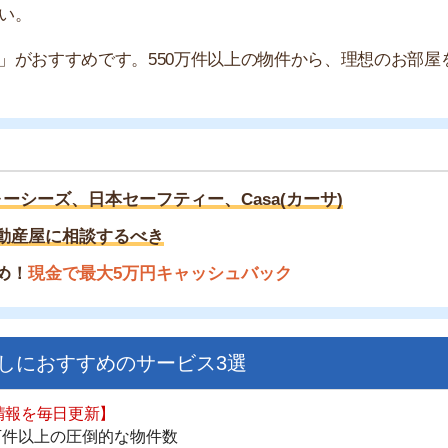
ズ、日本セーフティー、Casa(カーサ)
に相談するべき
金で最大5万円キャッシュバック
すすめのサービス3選
街
一
日更新】
同
上の圧倒的な物件数
家
件を見逃さない
お祝い金がもらえる
部
物
ダウンロードはこちら
大
エ
引
いやすい】
シ