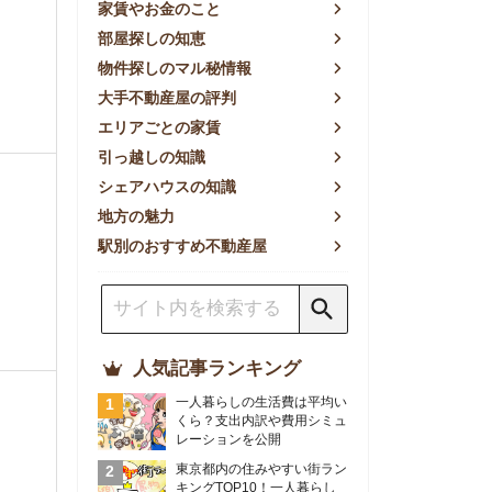
方の魅力
別のおすすめ不動産屋
人気記事ランキング
一人暮らしの生活費は平均い
くら？支出内訳や費用シミュ
レーションを公開
東京都内の住みやすい街ラン
キングTOP10！一人暮らし
におすすめの駅も公開
【2026年最新】
【2026年】賃貸サイトおす
すめランキング！全50社の
物件探しサイトを比較検証
おすすめの良い不動産屋ラン
キングTOP10！プロが賃貸
仲介業者を徹底比較
部屋探しアプリ全27社徹底
比較！物件探しアプリランキ
ングTOP5【ニーズ別】
賃貸の家賃保証会社で審査が