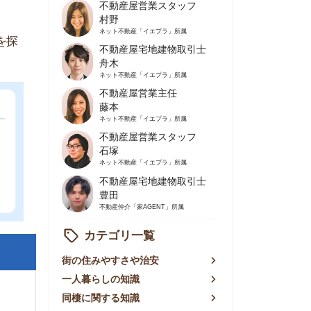
不動産屋営業主任
藤本
ネット不動産
「イエプラ」所属
不動産屋営業スタッフ
石塚
ネット不動産
「イエプラ」所属
不動産屋宅地建物取引士
豊田
不動産仲介
「家AGENT」所属
カテゴリ一覧
の住みやすさや治安
人暮らしの知識
棲に関する知識
賃やお金のこと
屋探しの知恵
件探しのマル秘情報
手不動産屋の評判
リアごとの家賃
っ越しの知識
ェアハウスの知識