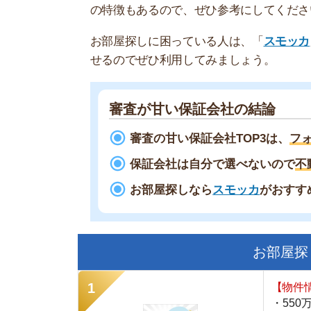
審査が甘い保証会社の結論
審査の甘い保証会社TOP3は、
フォーシー
保証会社は自分で選べないので
不動産屋
お部屋探しなら
スモッカ
がおすすめ！
現
お部屋探しにお
【物件情報を毎
・550万件以
・通知機能で物
・最大5万円の
スモッカ
【シンプルで使