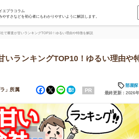
ラム
どを初心者にもわかりやすいように解説します。
甘いランキングTOP10！ゆるい理由や特徴を解説
ンキングTOP10！ゆるい理由や特徴
部屋探しの知恵
Facebook
Twitter
Line
Hatena
属
PR
最終更新：2026年1月13日
店舗
ア