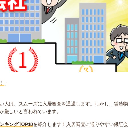
「
お
不
部
紹
メ
「
門
、スムーズに入居審査を通過します。しかし、賃貸物件で
いと言われています。
OP10
を紹介します！入居審査に通りやすい保証会社
すすめです。550万件以上の物件から、理想のお部屋を探