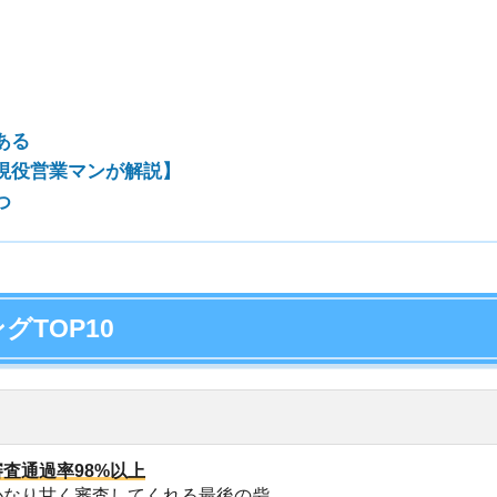
P10
店舗
ア
率98%以上
く審査してくれる最後の砦
活保護も通してくれる
ードが早い(最短で即日)
6拠点展開
プクラスの審査通過率
活保護も通してくれる
9拠点展開
業界で売上高第1位
000店以上の不動産屋が利用
での滞納がなければほぼ通る