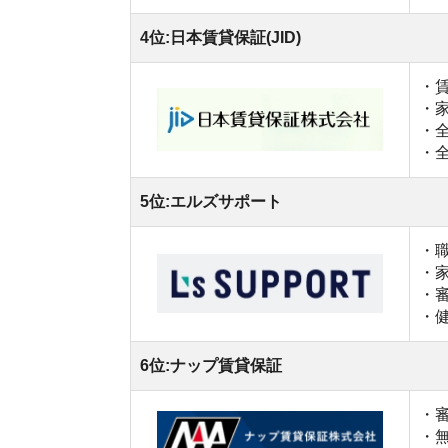
・審査通過率
・無職や連
・WEB上
7位:ダ･カーポ
・国籍や職
・関東エリ
・審査スピ
8位:クレデンス
・職業に関
・独自の審
・他社で落
9位:CAPCO AGENCY(れんぽっぽ)
・無職でな