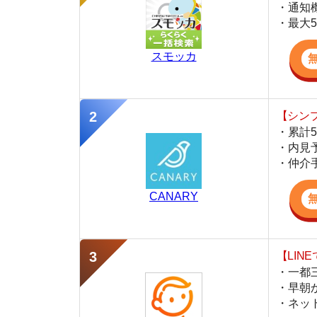
・累計500万
・内見予約が簡
・仲介手数料を
CANARY
【LINEで物件
・一都三県ほぼ
・早朝から深夜
・ネットにない
スミカ
監修
岩井 勇太
ファイナンシャル・プランナー
宅地建物取引士