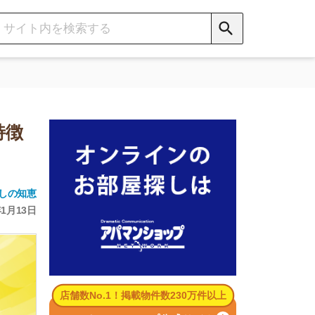
数No.1！掲載物件数230万件以上
パマンショップ公式サイト