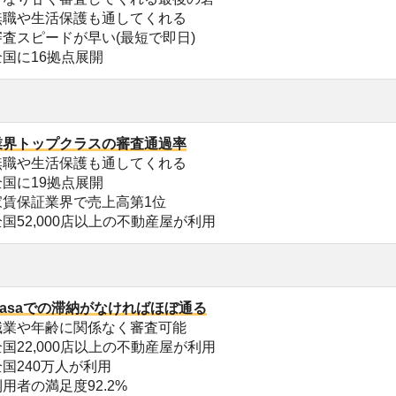
齢に関係なく審査可能
000店以上の不動産屋が利用
万人が利用
足度92.2%
証業を日本で最初に開始
納歴が無ければ通りやすい
0拠点展開
000店以上の不動産屋が利用
籍、年齢関係なく審査可能
納歴が無ければ通りやすい
ードが早い(最短で即日)
などの生活支援が強み