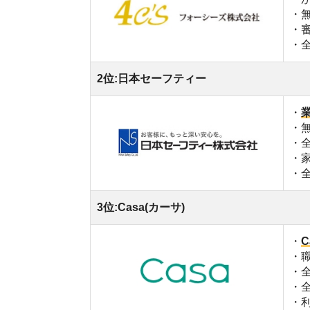
・職業や年
・全国22,
・全国240
・利用者の満
4位:日本賃貸保証(JID)
・賃貸の保
・家賃の滞
・全国に3
・全国29,
5位:エルズサポート
・職業や国
・家賃の滞
・審査スピ
・健康相談
6位:ナップ賃貸保証