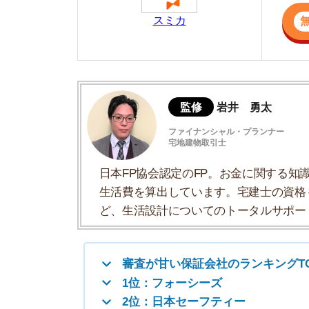
日本FP協会認定のFP。お金に関する知識を活
生活費を算出しています。宅建士の資格も取得
ど、生活設計についてのトータルサポートをお
審査が甘い保証会社のランキングTOP10
1位：フォーシーズ
2位：日本セーフティー
3位：Casa(カーサ)
4位：日本賃貸保証(JID)
5位：エルズサポート
審査に通りやすい保証会社の特徴
審査が厳しい保証会社は主に2種類ある
審査に落ちたときの5つの対処法【現役営
まとめ：特に審査が甘いのは以下5つ