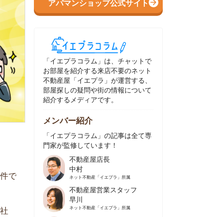
イエプラコラム」は、チャットで
部屋を紹介する来店不要のネット
動産屋「イエプラ」が運営する、
屋探しの疑問や街の情報について
介するメディアです。
ンバー紹介
イエプラコラム」の記事は全て専
家が監修しています！
不動産屋店長
中村
ネット不動産
「イエプラ」所属
不動産屋営業スタッフ
早川
ネット不動産
「イエプラ」所属
不動産屋営業スタッフ
村野
ネット不動産
「イエプラ」所属
不動産屋宅地建物取引士
舟木
ネット不動産
「イエプラ」所属