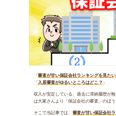
「
審査が甘い保証会社ランキングを見たい！
」
「
入居審査がゆるいところはどこ？
」
収入が安定している、過去に滞納履歴が無い人は
は大家さんより「保証会社の審査」のほうが厳し
そこで当記事では、
審査が甘い保証会社ランキングT
の特徴もあるので、ぜひ参考にしてください。
お部屋探しに困っている人は、「
スモッカ
」がお
せるのでぜひ利用してみましょう。