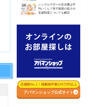
数No.1！掲載物件数230万件以上
パマンショップ公式サイト