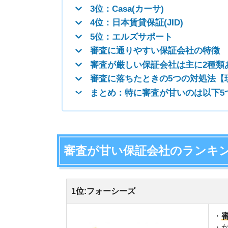
審査が甘い保証会社のランキングTO
1位:フォーシーズ
・
審査通過
・かなり甘
・無職や生
・審査スピ
・全国に1
2位:日本セーフティー
・
業界トッ
・無職や生
・全国に1
・家賃保証
・全国52,
3位:Casa(カーサ)
・
Casa