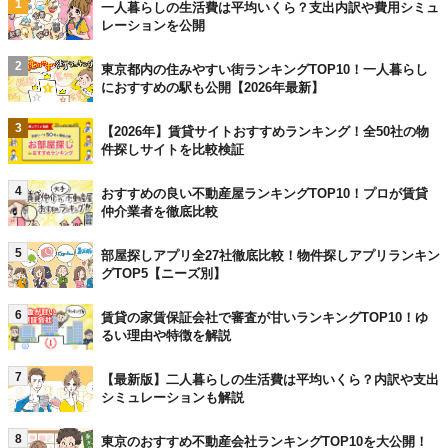
1
一人暮らしの生活費は平均いくら？支出内訳や費用シミュ
レーションを公開
2
東京都内の住みやすい街ランキングTOP10！一人暮らし
におすすめの駅も公開【2026年最新】
3
【2026年】賃貸サイトおすすめランキング！全50社の物
件探しサイトを比較検証
4
おすすめの良い不動産屋ランキングTOP10！プロが賃貸
仲介業者を徹底比較
5
部屋探しアプリ全27社徹底比較！物件探しアプリランキン
グTOP5【ニーズ別】
6
賃貸の家賃保証会社で審査が甘いランキングTOP10！ゆ
るい理由や特徴を解説
7
【最新版】二人暮らしの生活費は平均いくら？内訳や支出
シミュレーションも解説
8
東京のおすすめ不動産会社ランキングTOP10を大公開！