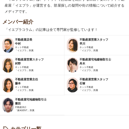
産屋「イエプラ」が運営する、部屋探しの疑問や街の情報について紹介する
メディアです。
メンバー紹介
「イエプラコラム」の記事は全て専門家が監修しています！
不動産屋店長
不動産屋営業スタッフ
中村
早川
ネット不動産
ネット不動産
「イエプラ」所属
「イエプラ」所属
不動産屋営業スタッフ
不動産屋宅地建物取引士
村野
舟木
ネット不動産
ネット不動産
「イエプラ」所属
「イエプラ」所属
不動産屋営業主任
不動産屋営業スタッフ
藤本
石塚
ネット不動産
ネット不動産
「イエプラ」所属
「イエプラ」所属
不動産屋宅地建物取引士
豊田
不動産仲介
「家AGENT」所属
カテゴリ一覧