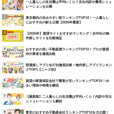
1
一人暮らしの生活費は平均いくら？支出内訳や費用シミュ
レーションを公開
2
東京都内の住みやすい街ランキングTOP10！一人暮らし
におすすめの駅も公開【2026年最新】
3
【2026年】賃貸サイトおすすめランキング！全50社の物
件探しサイトを比較検証
4
おすすめの良い不動産屋ランキングTOP10！プロが賃貸
仲介業者を徹底比較
5
部屋探しアプリ全27社徹底比較！物件探しアプリランキン
グTOP5【ニーズ別】
6
賃貸の家賃保証会社で審査が甘いランキングTOP10！ゆ
るい理由や特徴を解説
7
【最新版】二人暮らしの生活費は平均いくら？内訳や支出
シミュレーションも解説
8
東京のおすすめ不動産会社ランキングTOP10を大公開！