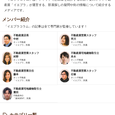
産屋「イエプラ」が運営する、部屋探しの疑問や街の情報について紹介する
メディアです。
メンバー紹介
「イエプラコラム」の記事は全て専門家が監修しています！
不動産屋店長
不動産屋営業スタッフ
中村
早川
ネット不動産
ネット不動産
「イエプラ」所属
「イエプラ」所属
不動産屋営業スタッフ
不動産屋宅地建物取引士
村野
舟木
ネット不動産
ネット不動産
「イエプラ」所属
「イエプラ」所属
不動産屋営業主任
不動産屋営業スタッフ
藤本
石塚
ネット不動産
ネット不動産
「イエプラ」所属
「イエプラ」所属
不動産屋宅地建物取引士
豊田
不動産仲介
「家AGENT」所属
カテゴリ一覧