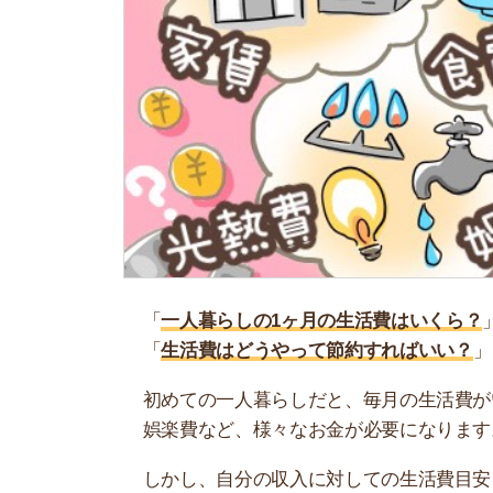
「
一人暮らしの1ヶ月の生活費はいくら？
」
「
生活費はどうやって節約すればいい？
」
初めての一人暮らしだと、毎月の生活費がいくら
娯楽費など、様々なお金が必要になります。
しかし、自分の収入に対しての生活費目安を知っ
つくハメになる人もいます。
そこで当記事では、統計データと弊社FPの意見
取りに対する理想の生活費割合や節約方法もあり