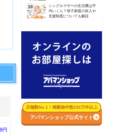
数No.1！掲載物件数230万件以上
パマンショップ公式サイト