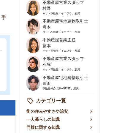
不動産屋営業主任
藤本
ネット不動産
「イエプラ」所属
不動産屋営業スタッフ
石塚
ネット不動産
「イエプラ」所属
不動産屋宅地建物取引士
豊田
不動産仲介
「家AGENT」所属
カテゴリ一覧
の住みやすさや治安
人暮らしの知識
棲に関する知識
賃やお金のこと
屋探しの知恵
件探しのマル秘情報
手不動産屋の評判
リアごとの家賃
っ越しの知識
ェアハウスの知識