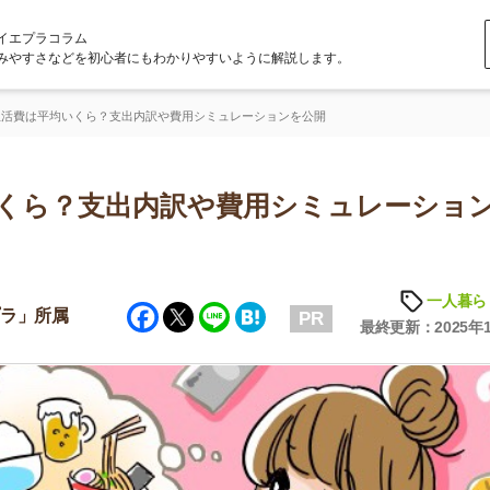
ラム
どを初心者にもわかりやすいように解説します。
いくら？支出内訳や費用シミュレーションを公開
？支出内訳や費用シミュレーションを
一人暮らしの知識
Facebook
Twitter
Line
Hatena
属
PR
最終更新：2025年10月10日
店舗
ア