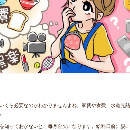
「
お
不
部
紹
メ
「
門
必要なのかわかりませんよね。家賃や食費、水道光熱費や
ておかないと、毎月金欠になります。給料日前に親に泣き
を基に、一人暮らしの生活費について徹底解説します。手
ます。ぜひ参考にしてください。