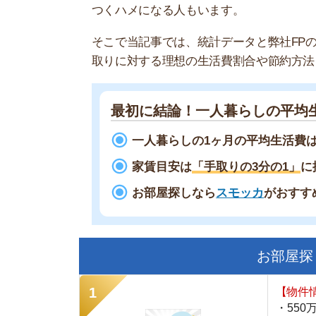
最初に結論！一人暮らしの平均生活費
一人暮らしの1ヶ月の平均生活費は
約17
家賃目安は
「手取りの3分の1」
に抑える
お部屋探しなら
スモッカ
がおすすめ！
現
お部屋探しにお
【物件情報を毎
・550万件以
・通知機能で物
・最大5万円の
スモッカ
【シンプルで使