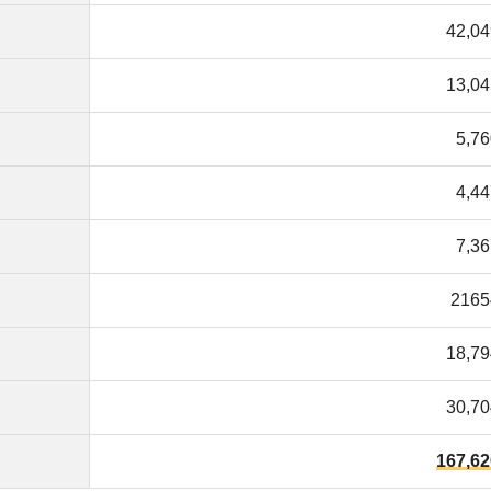
30,704円
167,620円
※統計データのため合計数字に誤差あり
」によると、一人暮らしの1ヶ月の
平均生活費は167,620
、収入によって差が生まれます。
し出し、シェアハウスなどが含まれます。賃貸物件で一人
くと良いです。
146,595円
178,888円