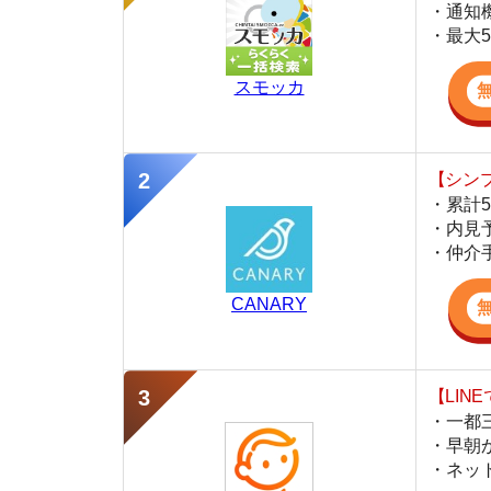
・累計500万
・内見予約が簡
・仲介手数料を
CANARY
【LINEで物件
・一都三県ほぼ
・早朝から深夜
・ネットにない
スミカ
監修
岩井 勇太
ファイナンシャル・プランナー
宅地建物取引士