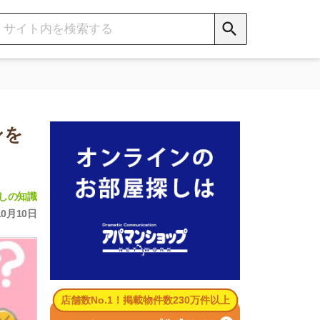
数No.1！掲載物件数230万件以上
パマンショップ公式サイト