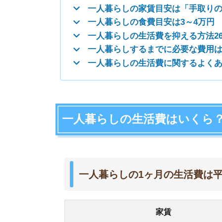
一人暮らしの1ヶ月の生活費は平均17
家賃
食費
水道光熱費
家具・家事用品
被服及び履物
保健医療
交通・通信
教養娯楽費