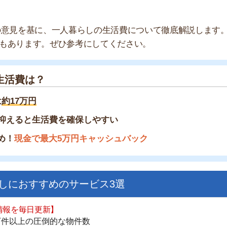
は？
万円
と生活費を確保しやすい
金で最大5万円キャッシュバック
すすめのサービス3選
街
一
日更新】
同
上の圧倒的な物件数
家
件を見逃さない
お祝い金がもらえる
部
物
ダウンロードはこちら
大
エ
引
いやすい】
シ