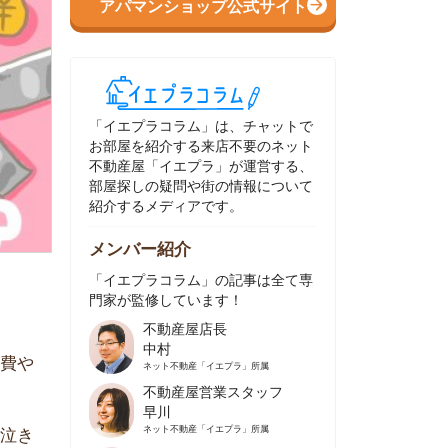
イエプラコラム」は、チャットで
部屋を紹介する来店不要のネット
動産屋「イエプラ」が運営する、
屋探しの疑問や街の情報について
介するメディアです。
ンバー紹介
イエプラコラム」の記事は全て専
家が監修しています！
不動産屋店長
中村
ネット不動産
「イエプラ」所属
不動産屋営業スタッフ
早川
ネット不動産
「イエプラ」所属
不動産屋営業スタッフ
村野
ネット不動産
「イエプラ」所属
不動産屋宅地建物取引士
舟木
ネット不動産
「イエプラ」所属