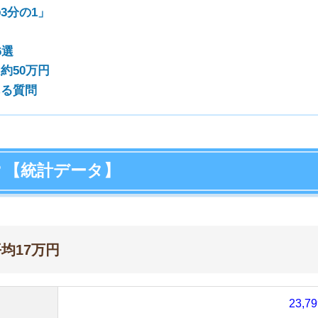
万円
店舗
ア
23,799円
42,049円
13,045円
5,760円
4,447円
7,367円
21654円
18,794円