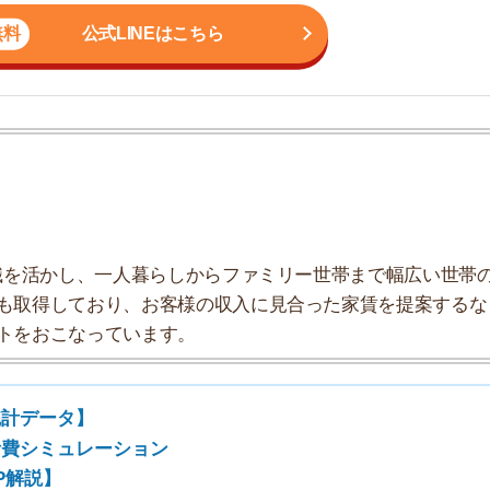
かし、一人暮らしからファミリー世帯まで幅広い世帯の
しており、お客様の収入に見合った家賃を提案するな
7
こなっています。
8
タ】
ュレーション
9
」
10
円
計データ】