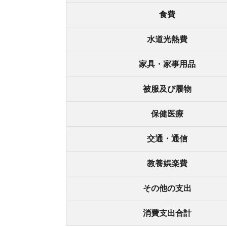
その他の支出
消費支出合計
総務省統計局公表の「
家計調査2023年度(表番号1)
円
です。全国平均なので、住んでいる地域や年齢
家計調査の家賃(住居)は、持ち家や親族からの貸
暮らしする場合は、家賃5万円ほどで計算してお
地域別の一人暮らしの生活費平均
北海道・東北地方
関東地方