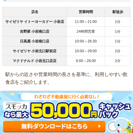
店名
営業時間
駅徒歩
サイゼリヤ イトーヨーカドー 小岩店
11:00～21:00
1分
吉野家 小岩南口店
24時間営業
1分
日高屋 小岩南口店
10:00～26:30
1分
サイゼリヤ 小岩北口駅前店
10:00～29:00
2分
マクドナルド 小岩北口店店
6:00～26:00
2分
駅からの近さや営業時間の長さを基準に、利用しやすい飲
食店をご紹介します。
北口・南口ともに駅前に飲食店が集中しています。深夜遅
くまで営業しているチェーン店が多いので、終電で帰って
きても食事できます。
小岩駅の物件を探す