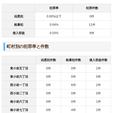
犯罪率
犯罪件数
凶悪犯
0.00%以下
0件
粗暴犯
0.04%
11件
侵入窃盗
0.03%
8件
町村別の犯罪率と件数
凶悪犯件数
粗暴犯件数
侵入窃盗件数
東小岩五丁目
0件
0件
2件
東小岩六丁目
0件
0件
0件
西小岩一丁目
0件
6件
2件
西小岩二丁目
0件
0件
0件
南小岩六丁目
0件
0件
1件
南小岩七丁目
0件
4件
2件