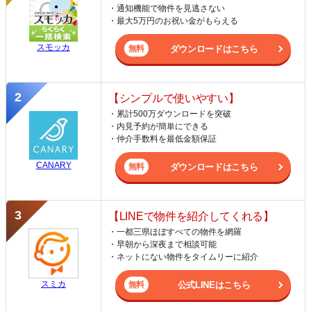
・通知機能で物件を見逃さない
・最大5万円のお祝い金がもらえる
スモッカ
ダウンロードはこちら
【シンプルで使いやすい】
・累計500万ダウンロードを突破
・内見予約が簡単にできる
・仲介手数料を最低金額保証
CANARY
ダウンロードはこちら
【LINEで物件を紹介してくれる】
・一都三県ほぼすべての物件を網羅
・早朝から深夜まで相談可能
・ネットにない物件をタイムリーに紹介
スミカ
公式LINEはこちら