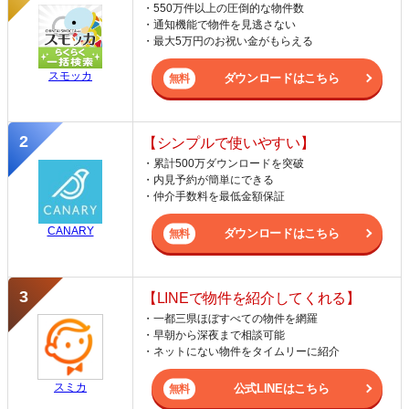
・550万件以上の圧倒的な物件数
・通知機能で物件を見逃さない
・最大5万円のお祝い金がもらえる
スモッカ
ダウンロードはこちら
【シンプルで使いやすい】
・累計500万ダウンロードを突破
・内見予約が簡単にできる
・仲介手数料を最低金額保証
CANARY
ダウンロードはこちら
【LINEで物件を紹介してくれる】
・一都三県ほぼすべての物件を網羅
・早朝から深夜まで相談可能
・ネットにない物件をタイムリーに紹介
スミカ
公式LINEはこちら