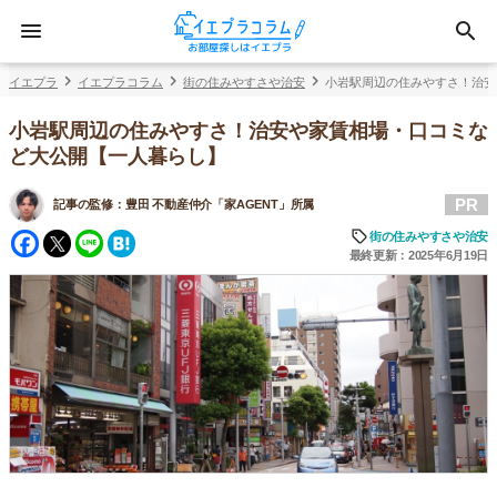
イエプラ
イエプラコラム
街の住みやすさや治安
小岩駅周辺の住みやすさ！治安
小岩駅周辺の住みやすさ！治安や家賃相場・口コミな
ど大公開【一人暮らし】
PR
記事の監修：
豊田 不動産仲介「家AGENT」所属
Facebook
Twitter
Line
Hatena
街の住みやすさや治安
最終更新：2025年6月19日