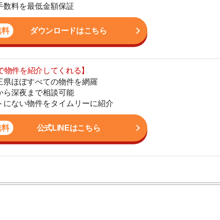
まで相談可能
地
物件をタイムリーに紹介
駅
公式LINEはこちら
1
2
3
ン。宅地建物取引士の資格を取得している。営業マンとし
入居審査についての不安や疑問を解決しています。
4
5
6