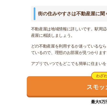
スモッカを
最大5万円分の
茅場町の住みやすさデータ
茅場町の住みやすさについて、イエプラコラムの
くさんの街と比較した茅場町の住みやすさをデー
一人暮らしオススメ度
★★
駅周辺人口(昼間)
9万2
1R/1
1K/9
家賃相場
1DK/
1LDK