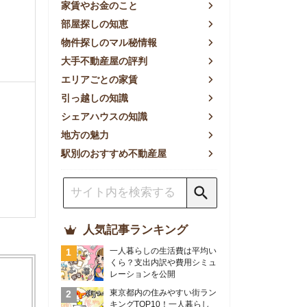
方の魅力
別のおすすめ不動産屋
人気記事ランキング
一人暮らしの生活費は平均い
くら？支出内訳や費用シミュ
レーションを公開
東京都内の住みやすい街ラン
キングTOP10！一人暮らし
におすすめの駅も公開
【2026年最新】
【2026年】賃貸サイトおす
すめランキング！全50社の
物件探しサイトを比較検証
おすすめの良い不動産屋ラン
キングTOP10！プロが賃貸
仲介業者を徹底比較
部屋探しアプリ全27社徹底
比較！物件探しアプリランキ
ングTOP5【ニーズ別】
賃貸の家賃保証会社で審査が