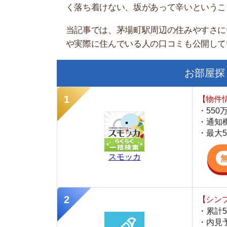
お部屋探しにお
【物件情報を毎
・550万件以
・通知機能で物
・最大5万円の
スモッカ
【シンプルで使
・累計500万
・内見予約が簡
・仲介手数料を
CANARY
【LINEで物件
・一都三県ほぼ