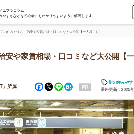
ラム
どを初心者にもわかりやすいように解説します。
すさ！治安や家賃相場・口コミなど大公開【一人暮らし】
や家賃相場・口コミなど大公開【一人暮
街の住みやすさや治安
Facebook
Twitter
Line
Hatena
PR
最終更新：2025年6月19日
店舗
ア