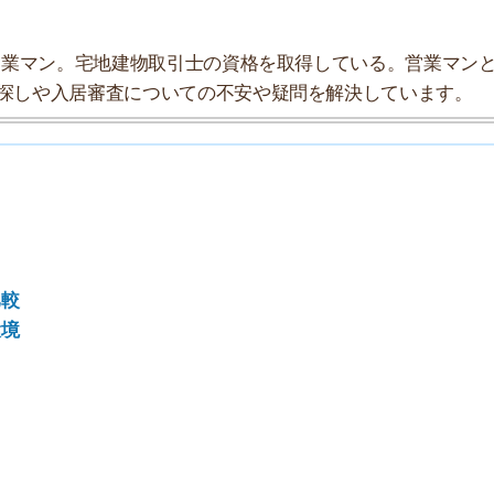
7
8
9
10
ンビニが充実、住居は少ないですが、大通り沿いから中に
にも徒歩圏内