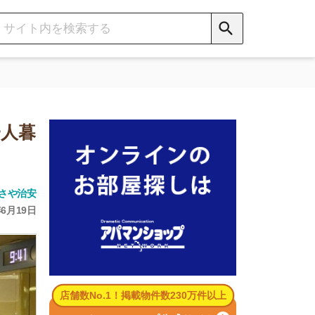
数No.1！掲載物件数230万件以上
パマンショップ公式サイト