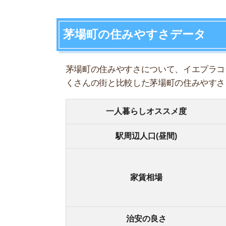
治安の良さ
★★
交通の便
★★
自然の多さ
★★
コンビニの多さ
★★
ショッピング
★★
娯楽施設
★☆
・一
おすすめポイント
・飲
・東
・大
マイナスポイント
・土
・家