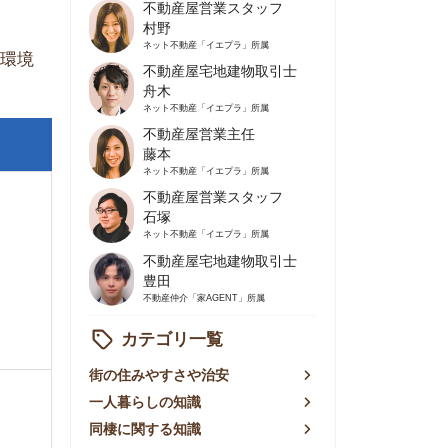
不動産屋営業主任
藤本
ネット不動産
「イエプラ」所属
不動産屋営業スタッフ
石塚
ネット不動産
「イエプラ」所属
不動産屋宅地建物取引士
豊田
不動産仲介
「家AGENT」所属
カテゴリ一覧
の住みやすさや治安
人暮らしの知識
棲に関する知識
賃やお金のこと
屋探しの知恵
件探しのマル秘情報
手不動産屋の評判
リアごとの家賃
っ越しの知識
ェアハウスの知識