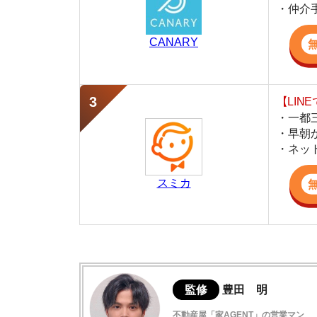
・早朝から深夜
・ネットにない
スミカ
監修
豊田 明
不動産屋「家AGENT」の営業マン
宅地建物取引士
賃貸の仲介会社「家AGENT」の現役の営業マ
ての経験と専門知識を活かして、お部屋探しや
茅場町の住みやすさはこんな感じ！
茅場町の住みやすさデータ
犯罪発生件数が少なく治安が良い