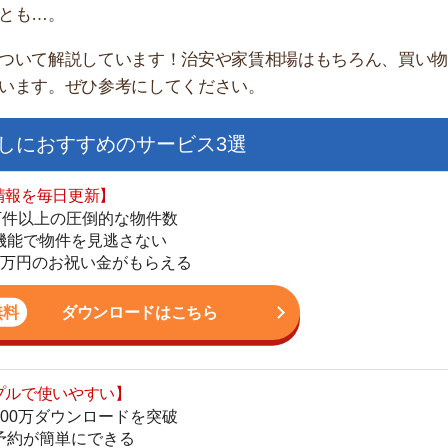
すすめのサービス3選
日更新】
上の圧倒的な物件数
件を見逃さない
お祝い金がもらえる
ダウンロードはこちら
街
いやすい】
一
ダウンロードを突破
同
単にできる
家
最低金額保証
部
ダウンロードはこちら
物
大
エ
を紹介してくれる】
引
すべての物件を網羅
シ