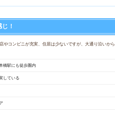
いる
店舗
ア
い
や買い物環境など、全ての情報を調べるのが面倒なら不動
モッカ
」がおすすめです。550万件以上の物件を取り扱っ
るので、ぜひ利用してみてください。
産屋に行く必要なし！