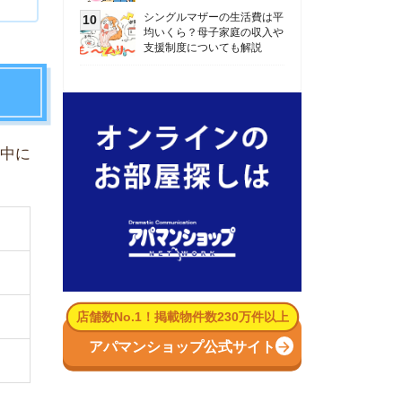
数No.1！掲載物件数230万件以上
パマンショップ公式サイト