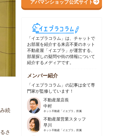
イエプラコラム」は、チャットで
部屋を紹介する来店不要のネット
動産屋「イエプラ」が運営する、
屋探しの疑問や街の情報について
介するメディアです。
ンバー紹介
イエプラコラム」の記事は全て専
家が監修しています！
不動産屋店長
中村
ネット不動産
「イエプラ」所属
不動産屋営業スタッフ
早川
ネット不動産
「イエプラ」所属
不動産屋営業スタッフ
村野
ネット不動産
「イエプラ」所属
不動産屋宅地建物取引士
舟木
ネット不動産
「イエプラ」所属