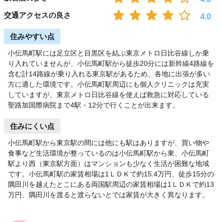
交通アクセスの良さ
4.0
住みやすい点
小伝馬町駅には足立区と目黒区を結ぶ東京メトロ日比谷線しか乗
り入れていませんが、小伝馬町駅から徒歩20分には新幹線4路線を
含む計14路線が乗り入れる東京駅があるため、各地に出張が多い
方に適した環境です。小伝馬町駅周辺にも個人クリニックは充実
していますが、東京メトロ日比谷線を使えば救急に対応している
聖路加国際病院まで4駅・12分で行くことが出来ます。
住みにくい点
小伝馬町駅から東京駅の間には他にも駅はありますが、買い物や
食事など生活環境が整っているのは小伝馬町駅から東、小伝馬町
駅より西（東京駅方面）はマンションも少なく生活が困難な地域
です。小伝馬町駅の家賃相場は1ＬＤＫで約15.4万円、徒歩15分の
隅田川を越えたとこにある両国駅周辺の家賃相場は1ＬＤＫで約13
万円、隅田川を渡ると渡らないとでは家賃が大きく異なります。