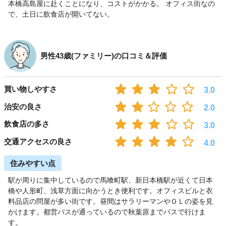
本橋高島屋に赴くことになり、コストがかかる。 オフィス街なの
で、土日に飲食店が開いてない。
男性43歳(ファミリー)の口コミ＆評価
買い物しやすさ
3.0
治安の良さ
2.0
飲食店の多さ
3.0
交通アクセスの良さ
4.0
住みやすい点
駅が周りに集中しているので馬喰町駅、新日本橋駅が近くて日本
橋や人形町、浅草方面に向かうとき便利です。オフィスビルと衣
料品店の問屋が多い街です。昼間はサラリーマンやＯＬの姿を見
かけます。都営バスが通っているので秋葉原までバスで行けま
す。