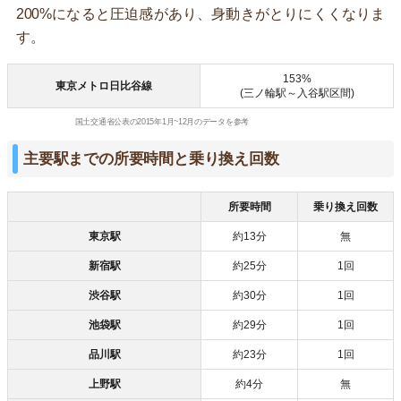
200%になると圧迫感があり、身動きがとりにくくなりま
す。
153%
東京メトロ日比谷線
(三ノ輪駅～入谷駅区間)
国土交通省公表の2015年1月~12月のデータを参考
主要駅までの所要時間と乗り換え回数
所要時間
乗り換え回数
東京駅
約13分
無
新宿駅
約25分
1回
渋谷駅
約30分
1回
池袋駅
約29分
1回
品川駅
約23分
1回
上野駅
約4分
無