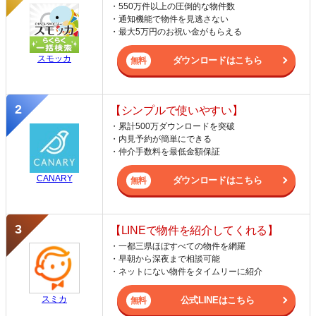
・550万件以上の圧倒的な物件数
・通知機能で物件を見逃さない
・最大5万円のお祝い金がもらえる
スモッカ
ダウンロードはこちら
【シンプルで使いやすい】
・累計500万ダウンロードを突破
・内見予約が簡単にできる
・仲介手数料を最低金額保証
CANARY
ダウンロードはこちら
【LINEで物件を紹介してくれる】
・一都三県ほぼすべての物件を網羅
・早朝から深夜まで相談可能
・ネットにない物件をタイムリーに紹介
スミカ
公式LINEはこちら