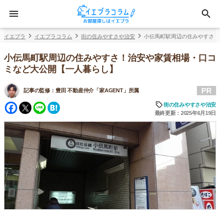
イエプラ
イエプラコラム
街の住みやすさや治安
小伝馬町駅周辺の住みやすさ！
小伝馬町駅周辺の住みやすさ！治安や家賃相場・口コ
ミなど大公開【一人暮らし】
PR
記事の監修：
豊田 不動産仲介「家AGENT」所属
Facebook
Twitter
Line
Hatena
街の住みやすさや治安
最終更新：2025年6月19日