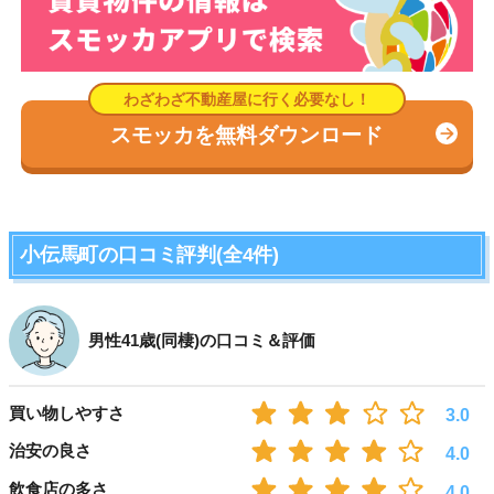
スモッカを無料ダウンロード
小伝馬町の口コミ評判(全4件)
男性41歳(同棲)の口コミ＆評価
買い物しやすさ
3.0
治安の良さ
4.0
飲食店の多さ
4.0