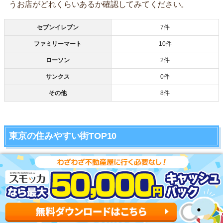
うお店がどれくらいあるか確認してみてください。
セブンイレブン
7件
ファミリーマート
10件
ローソン
2件
サンクス
0件
その他
8件
東京の住みやすい街TOP10
順位
街名
特徴
・治安が良く安心して暮らせる
・2路線使えて都心に出やすい
・10ヶ所以上の商店街がある
1位
荻窪駅
荻窪駅の物件を探してもらう