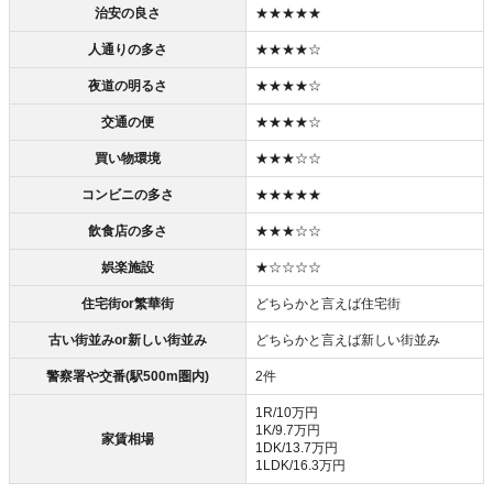
治安の良さ
★★★★★
人通りの多さ
★★★★☆
夜道の明るさ
★★★★☆
交通の便
★★★★☆
買い物環境
★★★☆☆
コンビニの多さ
★★★★★
飲食店の多さ
★★★☆☆
娯楽施設
★☆☆☆☆
住宅街or繁華街
どちらかと言えば住宅街
古い街並みor新しい街並み
どちらかと言えば新しい街並み
警察署や交番(駅500m圏内)
2件
1R/10万円
1K/9.7万円
家賃相場
1DK/13.7万円
1LDK/16.3万円