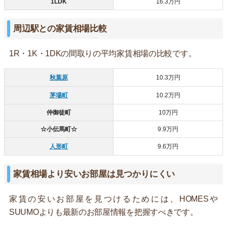
1LDK
16.3万円
周辺駅との家賃相場比較
1R・1K・1DKの間取りの平均家賃相場の比較です。
秋葉原
10.3万円
茅場町
10.2万円
仲御徒町
10万円
☆小伝馬町☆
9.9万円
人形町
9.6万円
家賃相場より安いお部屋は見つかりにくい
家賃の安いお部屋を見つけるためには、HOMESや
SUUMOよりも最新のお部屋情報を把握すべきです。