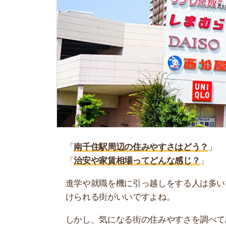
「
南千住駅周辺の住みやすさはどう？
」
「
治安や家賃相場ってどんな感じ？
」
進学や就職を機に引っ越しをする人は多いです。
けられる街がいいですよね。
しかし、気になる街の住みやすさを調べてみても
く落ち着けない、坂があって辛いということも…
当記事では、南千住駅周辺の住みやすさについて
や実際に住んでいる人の口コミも公開しています