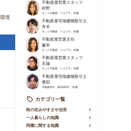
不動産屋営業主任
藤本
ネット不動産
「イエプラ」所属
不動産屋営業スタッフ
石塚
ネット不動産
「イエプラ」所属
不動産屋宅地建物取引士
豊田
不動産仲介
「家AGENT」所属
カテゴリ一覧
の住みやすさや治安
人暮らしの知識
棲に関する知識
賃やお金のこと
屋探しの知恵
件探しのマル秘情報
手不動産屋の評判
リアごとの家賃
っ越しの知識
ェアハウスの知識