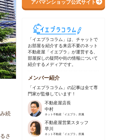
イエプラコラム」は、チャットで
部屋を紹介する来店不要のネット
動産屋「イエプラ」が運営する、
屋探しの疑問や街の情報について
介するメディアです。
ンバー紹介
イエプラコラム」の記事は全て専
家が監修しています！
不動産屋店長
中村
ネット不動産
「イエプラ」所属
不動産屋営業スタッフ
早川
ネット不動産
「イエプラ」所属
不動産屋営業スタッフ
村野
ネット不動産
「イエプラ」所属
不動産屋宅地建物取引士
舟木
ネット不動産
「イエプラ」所属