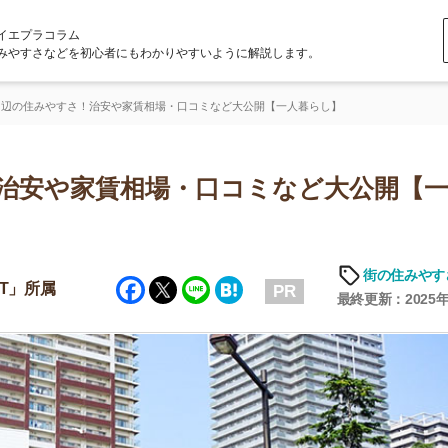
ラム
どを初心者にもわかりやすいように解説します。
すさ！治安や家賃相場・口コミなど大公開【一人暮らし】
や家賃相場・口コミなど大公開【一人暮
街の住みやすさや治安
Facebook
Twitter
Line
Hatena
PR
最終更新：2025年6月19日
店舗
ア