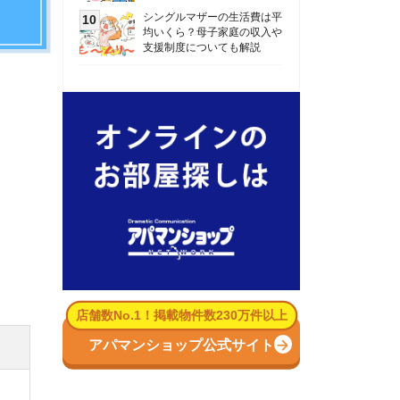
数No.1！掲載物件数230万件以上
パマンショップ公式サイト