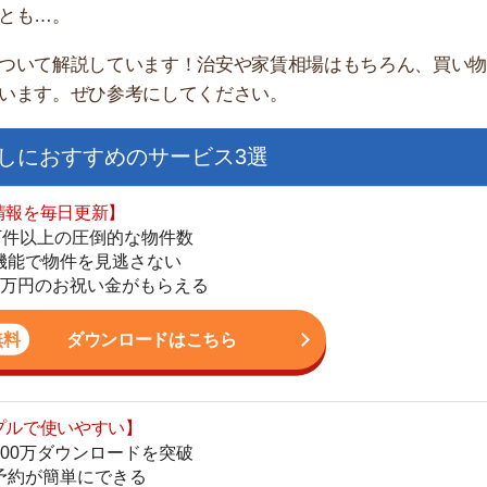
すすめのサービス3選
日更新】
上の圧倒的な物件数
件を見逃さない
お祝い金がもらえる
ダウンロードはこちら
街
いやすい】
一
ダウンロードを突破
同
単にできる
家
最低金額保証
部
ダウンロードはこちら
物
大
エ
を紹介してくれる】
引
すべての物件を網羅
シ