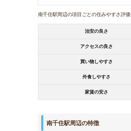
南千住駅周辺の特徴
住みやすい点
・再開発されていて駅前が綺麗
・3路線通っていて秋葉原付近に出やすい
・買い物スポットが駅前に集まっていて便利
・隅田川沿いに自然が多い
住みにくい点
・一部治安が微妙
・山谷地区付近はホームレスが多い
・スーパーが少なく買う場所が限られる
・隅田川が近いので水害が怖い