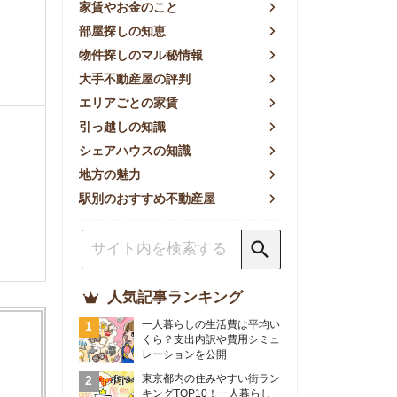
方の魅力
別のおすすめ不動産屋
人気記事ランキング
一人暮らしの生活費は平均い
くら？支出内訳や費用シミュ
レーションを公開
東京都内の住みやすい街ラン
キングTOP10！一人暮らし
におすすめの駅も公開
【2026年最新】
【2026年】賃貸サイトおす
すめランキング！全50社の
物件探しサイトを比較検証
おすすめの良い不動産屋ラン
キングTOP10！プロが賃貸
仲介業者を徹底比較
部屋探しアプリ全27社徹底
比較！物件探しアプリランキ
ングTOP5【ニーズ別】
賃貸の家賃保証会社で審査が