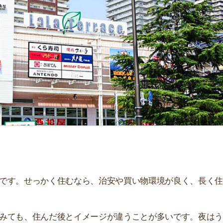
「
お
不
部
紹
メ
「
門
せっかく住むなら、治安や買い物環境が良く、長く住み続
、住んだ後とイメージが違うことが多いです。夜はうるさ
。
解説しています！治安や家賃相場はもちろん、買い物環境
。ぜひ参考にしてください。