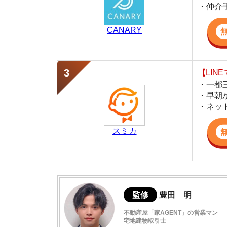
・早朝から深夜
・ネットにない
スミカ
監修
豊田 明
不動産屋「家AGENT」の営業マン
宅地建物取引士
賃貸の仲介会社「家AGENT」の現役の営業マ
ての経験と専門知識を活かして、お部屋探しや
南千住駅周辺の住みやすさ
南千住駅周辺の治安
南千住駅周辺の交通アクセス
南千住駅周辺の買い物環境