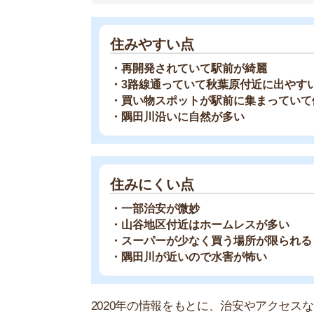
2020年の情報をもとに、治安やアクセスなどを
お部屋探しにお
【物件情報を毎
・550万件以
・通知機能で物
・最大5万円の
スモッカ
【シンプルで使
・累計500万
・内見予約が簡
・仲介手数料を
CANARY