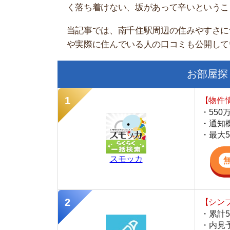
お部屋探しにお
【物件情報を毎
・550万件以
・通知機能で物
・最大5万円の
スモッカ
【シンプルで使
・累計500万
・内見予約が簡
・仲介手数料を
CANARY
【LINEで物件
・一都三県ほぼ