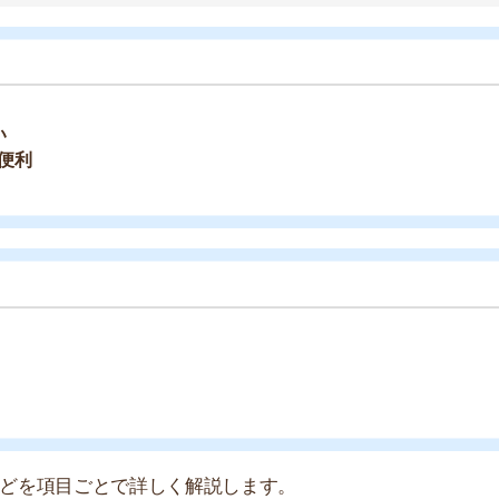
項目ごとで詳しく解説します。
すすめのサービス3選
日更新】
上の圧倒的な物件数
件を見逃さない
お祝い金がもらえる
ダウンロードはこちら
いやすい】
ダウンロードを突破
単にできる
最低金額保証
ダウンロードはこちら