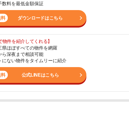
まで相談可能
地
物件をタイムリーに紹介
駅
公式LINEはこちら
1
2
ン。宅地建物取引士の資格を取得している。営業マンとし
3
入居審査についての不安や疑問を解決しています。
4
5
6