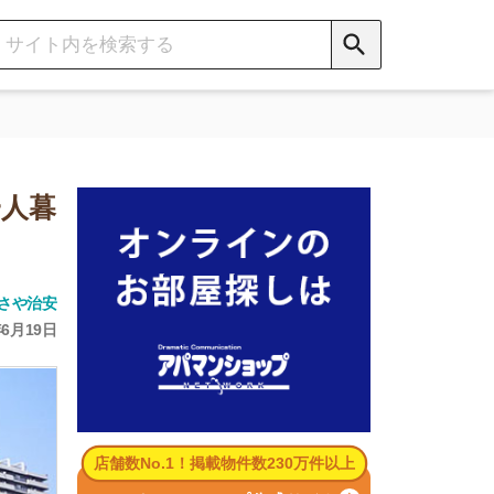
数No.1！掲載物件数230万件以上
パマンショップ公式サイト