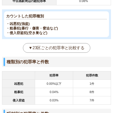
中目黒駅周辺の総犯罪率
0.08%
カウントした犯罪種別
・凶悪犯(強盗)
・粗暴犯(暴行・傷害・脅迫など)
・侵入窃盗犯(空き巣など)
▼23区ごとの犯罪率と比較する
種類別の犯罪率と件数
犯罪率
犯罪件数
凶悪犯
0.00%以下
1件
粗暴犯
0.04%
8件
侵入窃盗
0.03%
7件