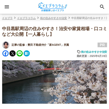
イエプラ
イエプラコラム
街の住みやすさや治安
中目黒駅周辺の住みやすさ！治
中目黒駅周辺の住みやすさ！治安や家賃相場・口コミ
など大公開【一人暮らし】
PR
記事の監修：
豊田 不動産仲介「家AGENT」所属
Facebook
Twitter
Line
Hatena
街の住みやすさや治安
最終更新：2025年6月19日