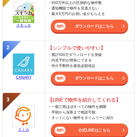
・550万件以上の圧倒的な物件数
・通知機能で物件を見逃さない
・最大5万円のお祝い金がもらえる
スモッカ
ダウンロードはこちら
【シンプルで使いやすい】
・累計500万ダウンロードを突破
・内見予約が簡単にできる
・仲介手数料を最低金額保証
CANARY
ダウンロードはこちら
【LINEで物件を紹介してくれる】
・一都三県ほぼすべての物件を網羅
・早朝から深夜まで相談可能
・ネットにない物件をタイムリーに紹介
スミカ
公式LINEはこちら