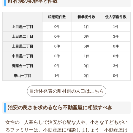
町村別の犯罪率と件数
凶悪犯件数
粗暴犯件数
侵入窃盗件数
上目黒一丁目
0件
1件
1件
上目黒二丁目
0件
0件
3件
上目黒三丁目
0件
6件
0件
中目黒一丁目
0件
1件
0件
青葉台一丁目
0件
0件
3件
東山一丁目
1件
0件
0件
自治体発表の町村別の人口はこちら
治安の良さを求めるなら不動産屋に相談すべき
女性の一人暮らしで治安が心配な人や、小さな子どもがい
るファミリーは、不動産屋に相談しましょう。不動産屋は