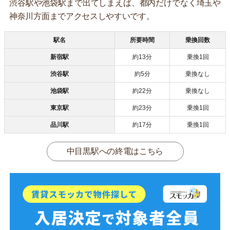
渋谷駅や池袋駅まで出てしまえば、都内だけでなく埼玉や
神奈川方面までアクセスしやすいです。
駅名
所要時間
乗換回数
新宿駅
約13分
乗換1回
渋谷駅
約5分
乗換なし
池袋駅
約22分
乗換なし
東京駅
約23分
乗換1回
品川駅
約17分
乗換1回
中目黒駅への終電はこちら