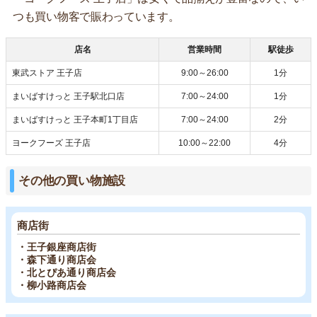
つも買い物客で賑わっています。
店名
営業時間
駅徒歩
東武ストア 王子店
9:00～26:00
1分
まいばすけっと 王子駅北口店
7:00～24:00
1分
まいばすけっと 王子本町1丁目店
7:00～24:00
2分
ヨークフーズ 王子店
10:00～22:00
4分
その他の買い物施設
商店街
・王子銀座商店街
・森下通り商店会
・北とぴあ通り商店会
・柳小路商店会