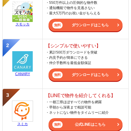
・550万件以上の圧倒的な物件数
・通知機能で物件を見逃さない
・最大5万円のお祝い金がもらえる
スモッカ
ダウンロードはこちら
【シンプルで使いやすい】
・累計500万ダウンロードを突破
・内見予約が簡単にできる
・仲介手数料を最低金額保証
CANARY
ダウンロードはこちら
【LINEで物件を紹介してくれる】
・一都三県ほぼすべての物件を網羅
・早朝から深夜まで相談可能
・ネットにない物件をタイムリーに紹介
スミカ
公式LINEはこちら