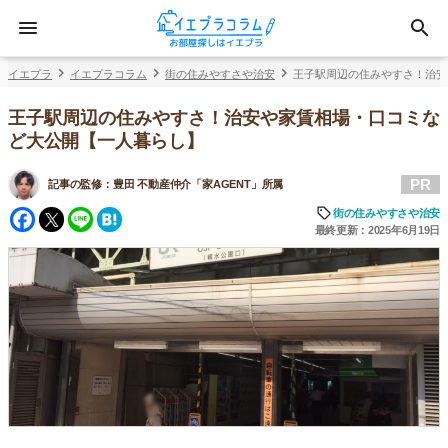
イエプラ
イエプラコラム
街の住みやすさや治安
王子駅周辺の住みやすさ！治安
王子駅周辺の住みやすさ！治安や家賃相場・口コミな
ど大公開【一人暮らし】
PR
記事の監修：
豊田 不動産仲介「家AGENT」所属
Facebook
Twitter
Line
Hatena
街の住みやすさや治安
最終更新：2025年6月19日