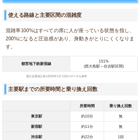
使える路線と主要区間の混雑度
混雑率100%はすべての席に人が座っている状態を指し、
200%になると圧迫感があり、身動きがとりにくくなりま
す。
151%
都営地下鉄新宿線
(西大島駅～住吉駅区間)
国土交通省公表の2015年1月~12月のデータを参考
主要駅までの所要時間と乗り換え回数
所要時間
乗り換え回数
東京駅
約10分
無
新宿駅
約11分
無
渋谷駅
約22分
1回