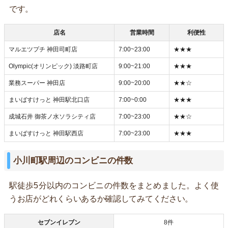
です。
店名
営業時間
利便性
マルエツプチ 神田司町店
7:00~23:00
★★★
Olympic(オリンピック) 淡路町店
9:00~21:00
★★★
業務スーパー 神田店
9:00~20:00
★★☆
まいばすけっと 神田駅北口店
7:00~0:00
★★★
成城石井 御茶ノ水ソラシティ店
7:00~23:00
★★☆
まいばすけっと 神田駅西店
7:00~23:00
★★★
小川町駅周辺のコンビニの件数
駅徒歩5分以内のコンビニの件数をまとめました。よく使
うお店がどれくらいあるか確認してみてください。
セブンイレブン
8件