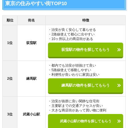
東京の住みやすい街TOP10
順位
街名
特徴
・治安が良く安心して暮らせる
・2路線使えて都心に出やすい
・10ヶ所以上の商店街がある
1位
荻窪駅
荻窪駅の物件を探してもらう
・都内でも治安が頭抜けて良い
・5路線使えて移動しやすい
・利便性が良いわりに家賃は安い
2位
練馬駅
練馬駅の物件を探してもらう
・治安が抜群に良い閑静な住宅街
・主要駅までの交通アクセスが良い
・大きな商店街があって買い物に便利
3位
武蔵小山駅
武蔵小山駅の物件を探してもらう