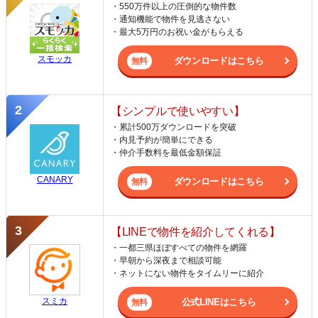
・550万件以上の圧倒的な物件数
・通知機能で物件を見逃さない
・最大5万円のお祝い金がもらえる
スモッカ
ダウンロードはこちら
【シンプルで使いやすい】
・累計500万ダウンロードを突破
・内見予約が簡単にできる
・仲介手数料を最低金額保証
CANARY
ダウンロードはこちら
【LINEで物件を紹介してくれる】
・一都三県ほぼすべての物件を網羅
・早朝から深夜まで相談可能
・ネットにない物件をタイムリーに紹介
スミカ
公式LINEはこちら