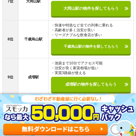
7位
大岡山駅
大岡山駅の物件を探してもらう
・快速や特急など全ての列車に乗れる
・高齢者が多く治安が良い
・リーズナブルな飲食店が多い
8位
千歳烏山駅
千歳烏山駅の物件を探してもらう
・池袋まで10分でアクセス可能
・治安が良く家賃相場が低い
・実質3路線が使える
9位
成増駅
成増駅の物件を探してもらう
・渋谷まで約5分の好立地
・飲食店が多く外食に便利
・オシャレな街並みで買い物しやすい
10位
三軒茶屋駅
三軒茶屋駅の物件を探してもらう