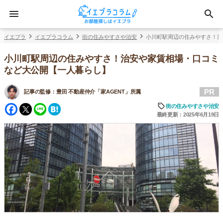
イエプラ
イエプラコラム
街の住みやすさや治安
小川町駅周辺の住みやすさ！治
小川町駅周辺の住みやすさ！治安や家賃相場・口コミ
など大公開【一人暮らし】
PR
記事の監修：
豊田 不動産仲介「家AGENT」所属
Facebook
Twitter
Line
Hatena
街の住みやすさや治安
最終更新：2025年6月19日