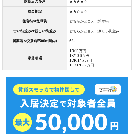
飲食店の多さ
★★★★☆
娯楽施設
★★☆☆☆
住宅街or繁華街
どちらかと言えば繁華街
古い街並みor新しい街並み
どちらかと言えば新しい街並み
警察署や交番(駅500m圏内)
6件
1R/11万円
1K/10.6万円
家賃相場
1DK/14.7万円
1LDK/18.2万円