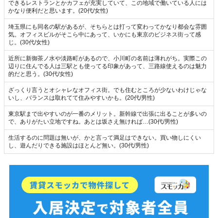
できるレストランとかカフェが充実していて、この地域で働いている人には
かなり便利だと思います。(20代/女性)
埼玉県にも同名の駅があるが、そちらとは打って変わってかなり都会な雰囲
気。オフィスビルがそこら中にあって、いかにも東京のビジネス街って感
じ。(30代/女性)
近所に新御茶ノ水や淡路町があるので、小川町の名前は薄れがち。実際この
辺りに住んでる人は三駅とも使ってる印象があって、三路線使えるのは魅力
的だと思う。(30代/女性)
ざっくり言うとオシャレなオフィス街。でも住むところが少ないわけじゃな
いし、バランスは取れてて住みやすいかも。(20代/男性)
東京駅まで出やすいのが一番のメリット。新幹線で出張に出ることが多いの
で、ありがたい立地ですね。あとは坂さえ無ければ…(30代/男性)
生活するのに問題は無いが、かと言って満足はできない。買い物しにくい
し、遊んだりできる施設はほとんど無い。(30代/男性)