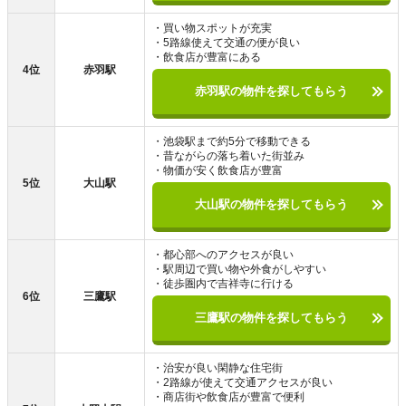
・買い物スポットが充実
・5路線使えて交通の便が良い
・飲食店が豊富にある
4位
赤羽駅
赤羽駅の物件を探してもらう
・池袋駅まで約5分で移動できる
・昔ながらの落ち着いた街並み
・物価が安く飲食店が豊富
5位
大山駅
大山駅の物件を探してもらう
・都心部へのアクセスが良い
・駅周辺で買い物や外食がしやすい
・徒歩圏内で吉祥寺に行ける
6位
三鷹駅
三鷹駅の物件を探してもらう
・治安が良い閑静な住宅街
・2路線が使えて交通アクセスが良い
・商店街や飲食店が豊富で便利