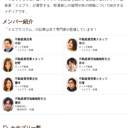
産屋「イエプラ」が運営する、部屋探しの疑問や街の情報について紹介する
メディアです。
メンバー紹介
「イエプラコラム」の記事は全て専門家が監修しています！
不動産屋店長
不動産屋営業スタッフ
中村
早川
ネット不動産
ネット不動産
「イエプラ」所属
「イエプラ」所属
不動産屋営業スタッフ
不動産屋宅地建物取引士
村野
舟木
ネット不動産
ネット不動産
「イエプラ」所属
「イエプラ」所属
不動産屋営業主任
不動産屋営業スタッフ
藤本
石塚
ネット不動産
ネット不動産
「イエプラ」所属
「イエプラ」所属
不動産屋宅地建物取引士
豊田
不動産仲介
「家AGENT」所属
カテゴリ一覧