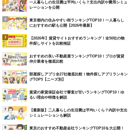
1
一人暮らしの生活費は平均いくら？支出内訳や費用シミュ
レーションを公開
2
東京都内の住みやすい街ランキングTOP10！一人暮らし
におすすめの駅も公開【2026年最新】
3
【2026年】賃貸サイトおすすめランキング！全50社の物
件探しサイトを比較検証
4
おすすめの良い不動産屋ランキングTOP10！プロが賃貸
仲介業者を徹底比較
5
部屋探しアプリ全27社徹底比較！物件探しアプリランキン
グTOP5【ニーズ別】
6
賃貸の家賃保証会社で審査が甘いランキングTOP10！ゆ
るい理由や特徴を解説
7
【最新版】二人暮らしの生活費は平均いくら？内訳や支出
シミュレーションも解説
8
東京のおすすめ不動産会社ランキングTOP10を大公開！