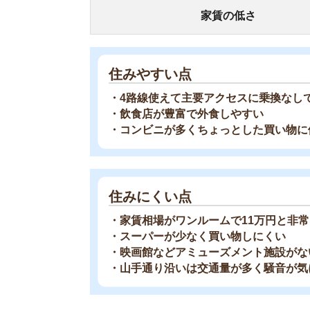
2020年の情報をもとに、治安やアクセスなどを
お部屋探しにお
【物件情報を毎
・550万件以
・通知機能で物
・最大5万円の
スモッカ
【シンプルで使
・累計500万
・内見予約が簡
・仲介手数料を
CANARY