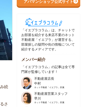
イエプラコラム」は、チャットで
部屋を紹介する来店不要のネット
動産屋「イエプラ」が運営する、
屋探しの疑問や街の情報について
介するメディアです。
ンバー紹介
イエプラコラム」の記事は全て専
家が監修しています！
不動産屋店長
中村
ネット不動産
「イエプラ」所属
不動産屋営業スタッフ
早川
ネット不動産
「イエプラ」所属
不動産屋営業スタッフ
村野
ネット不動産
「イエプラ」所属
不動産屋宅地建物取引士
舟木
ネット不動産
「イエプラ」所属