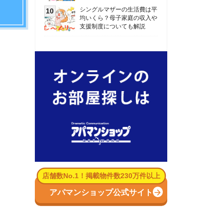
数No.1！掲載物件数230万件以上
パマンショップ公式サイト