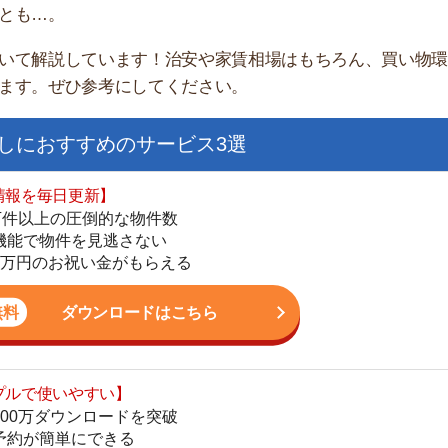
すすめのサービス3選
日更新】
上の圧倒的な物件数
件を見逃さない
お祝い金がもらえる
ダウンロードはこちら
街
いやすい】
一
ダウンロードを突破
同
単にできる
家
最低金額保証
部
ダウンロードはこちら
物
大
エ
を紹介してくれる】
引
すべての物件を網羅
シ