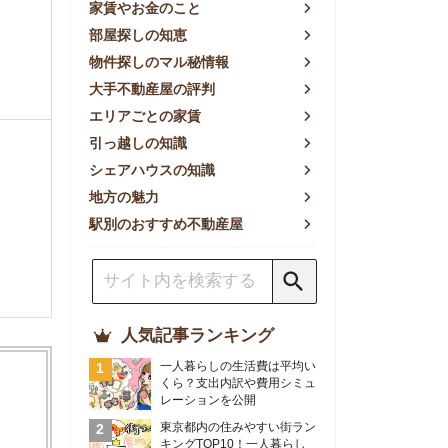
方の魅力
別のおすすめ不動産屋
人気記事ランキング
一人暮らしの生活費は平均い
くら？支出内訳や費用シミュ
レーションを公開
東京都内の住みやすい街ラン
キングTOP10！一人暮らし
におすすめの駅も公開
【2026年最新】
【2026年】賃貸サイトおす
すめランキング！全50社の
物件探しサイトを比較検証
おすすめの良い不動産屋ラン
キングTOP10！プロが賃貸
仲介業者を徹底比較
部屋探しアプリ全27社徹底
比較！物件探しアプリランキ
ングTOP5【ニーズ別】
賃貸の家賃保証会社で審査が