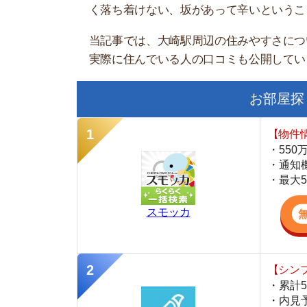
お部屋探しにお
【物件情報を毎
・550万件以
・通知機能で物
・最大5万円の
スモッカ
【シンプルで使
・累計500万
・内見予約が簡
・仲介手数料を
CANARY
【LINEで物件
・一都三県ほぼ