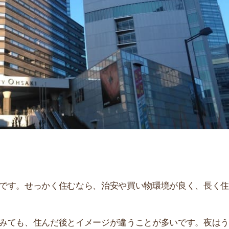
「
お
不
部
紹
メ
「
門
せっかく住むなら、治安や買い物環境が良く、長く住み続
、住んだ後とイメージが違うことが多いです。夜はうるさ
。
説しています！治安や家賃相場はもちろん、買い物環境や
ぜひ参考にしてください。