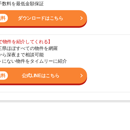
まで相談可能
地
物件をタイムリーに紹介
駅
公式LINEはこちら
1
2
ン。宅地建物取引士の資格を取得している。営業マンとし
3
入居審査についての不安や疑問を解決しています。
4
5
6