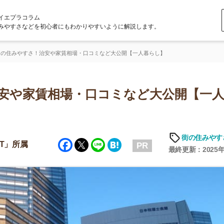
ラム
どを初心者にもわかりやすいように解説します。
さ！治安や家賃相場・口コミなど大公開【一人暮らし】
家賃相場・口コミなど大公開【一人暮ら
街の住みやすさや治安
Facebook
Twitter
Line
Hatena
PR
最終更新：2025年6月19日
店舗
ア