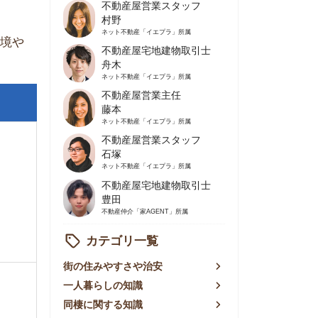
不動産屋営業主任
藤本
ネット不動産
「イエプラ」所属
不動産屋営業スタッフ
石塚
ネット不動産
「イエプラ」所属
不動産屋宅地建物取引士
豊田
不動産仲介
「家AGENT」所属
カテゴリ一覧
の住みやすさや治安
人暮らしの知識
棲に関する知識
賃やお金のこと
屋探しの知恵
件探しのマル秘情報
手不動産屋の評判
リアごとの家賃
っ越しの知識
ェアハウスの知識