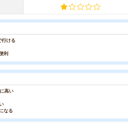
項目ごとで詳しく解説します。
すすめのサービス3選
日更新】
上の圧倒的な物件数
件を見逃さない
お祝い金がもらえる
ダウンロードはこちら
いやすい】
ダウンロードを突破
単にできる
最低金額保証
ダウンロードはこちら