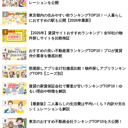
レーションを公開
2
東京都内の住みやすい街ランキングTOP10！一人暮らし
におすすめの駅も公開【2026年最新】
3
【2026年】賃貸サイトおすすめランキング！全50社の物
件探しサイトを比較検証
4
おすすめの良い不動産屋ランキングTOP10！プロが賃貸
仲介業者を徹底比較
5
部屋探しアプリ全27社徹底比較！物件探しアプリランキン
グTOP5【ニーズ別】
6
賃貸の家賃保証会社で審査が甘いランキングTOP10！ゆ
るい理由や特徴を解説
7
【最新版】二人暮らしの生活費は平均いくら？内訳や支出
シミュレーションも解説
8
東京のおすすめ不動産会社ランキングTOP10を大公開！