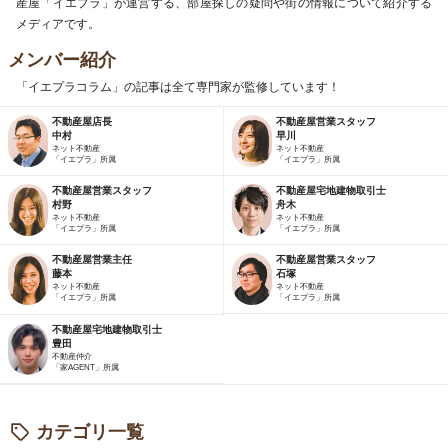
産屋「イエプラ」が運営する、部屋探しの疑問や街の情報について紹介する
メディアです。
メンバー紹介
「イエプラコラム」の記事は全て専門家が監修しています！
不動産屋店長
不動産屋営業スタッフ
中村
早川
ネット不動産
ネット不動産
「イエプラ」所属
「イエプラ」所属
不動産屋営業スタッフ
不動産屋宅地建物取引士
村野
舟木
ネット不動産
ネット不動産
「イエプラ」所属
「イエプラ」所属
不動産屋営業主任
不動産屋営業スタッフ
藤本
石塚
ネット不動産
ネット不動産
「イエプラ」所属
「イエプラ」所属
不動産屋宅地建物取引士
豊田
不動産仲介
「家AGENT」所属
カテゴリ一覧