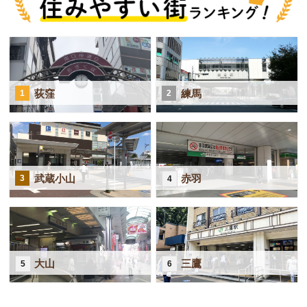
荻窪
練馬
1
2
武蔵小山
赤羽
3
4
大山
三鷹
5
6