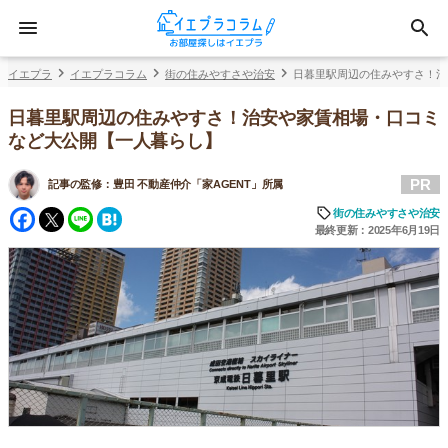
イエプラ
イエプラコラム
街の住みやすさや治安
日暮里駅周辺の住みやすさ！治
日暮里駅周辺の住みやすさ！治安や家賃相場・口コミ
など大公開【一人暮らし】
PR
記事の監修：
豊田 不動産仲介「家AGENT」所属
Facebook
Twitter
Line
Hatena
街の住みやすさや治安
最終更新：2025年6月19日