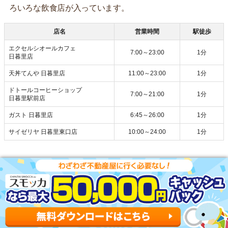
ろいろな飲食店が入っています。
店名
営業時間
駅徒歩
エクセルシオールカフェ
7:00～23:00
1分
日暮里店
天丼てんや 日暮里店
11:00～23:00
1分
ドトールコーヒーショップ
7:00～21:00
1分
日暮里駅前店
ガスト 日暮里店
6:45～26:00
1分
サイゼリヤ 日暮里東口店
10:00～24:00
1分
日暮里の口コミ評判(全26件)
女性26歳(ルームシェア)の口コミ＆評価