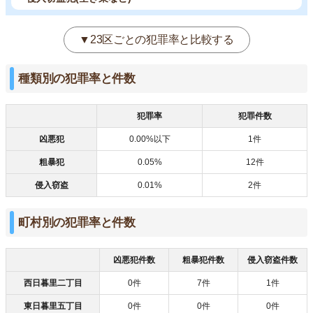
▼23区ごとの犯罪率と比較する
種類別の犯罪率と件数
犯罪率
犯罪件数
凶悪犯
0.00%以下
1件
粗暴犯
0.05%
12件
侵入窃盗
0.01%
2件
町村別の犯罪率と件数
凶悪犯件数
粗暴犯件数
侵入窃盗件数
西日暮里二丁目
0件
7件
1件
東日暮里五丁目
0件
0件
0件