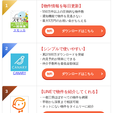
【物件情報を毎日更新】
・550万件以上の圧倒的な物件数
・通知機能で物件を見逃さない
・最大5万円のお祝い金がもらえる
スモッカ
ダウンロードはこちら
【シンプルで使いやすい】
・累計500万ダウンロードを突破
・内見予約が簡単にできる
・仲介手数料を最低金額保証
CANARY
ダウンロードはこちら
【LINEで物件を紹介してくれる】
・一都三県ほぼすべての物件を網羅
・早朝から深夜まで相談可能
・ネットにない物件をタイムリーに紹介