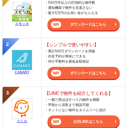
・550万件以上の圧倒的な物件数
・通知機能で物件を見逃さない
・最大5万円のお祝い金がもらえる
スモッカ
ダウンロードはこちら
【シンプルで使いやすい】
・累計500万ダウンロードを突破
・内見予約が簡単にできる
・仲介手数料を最低金額保証
CANARY
ダウンロードはこちら
【LINEで物件を紹介してくれる】
・一都三県ほぼすべての物件を網羅
・早朝から深夜まで相談可能
・ネットにない物件をタイムリーに紹介
スミカ
公式LINEはこちら