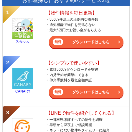
お部屋探しにおすすめのサービス3選
【物件情報を毎日更新】
・550万件以上の圧倒的な物件数
・通知機能で物件を見逃さない
・最大5万円のお祝い金がもらえる
スモッカ
ダウンロードはこちら
【シンプルで使いやすい】
・累計500万ダウンロードを突破
・内見予約が簡単にできる
・仲介手数料を最低金額保証
CANARY
ダウンロードはこちら
【LINEで物件を紹介してくれる】
・一都三県ほぼすべての物件を網羅
・早朝から深夜まで相談可能
・ネットにない物件をタイムリーに紹介