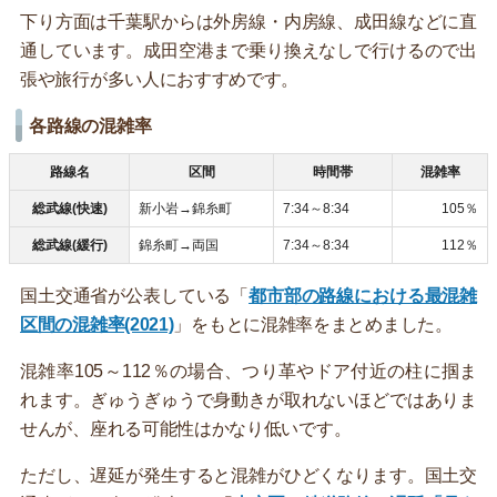
下り方面は千葉駅からは外房線・内房線、成田線などに直
通しています。成田空港まで乗り換えなしで行けるので出
張や旅行が多い人におすすめです。
各路線の混雑率
路線名
区間
時間帯
混雑率
総武線(快速)
新小岩→錦糸町
7:34～8:34
105％
総武線(緩行)
錦糸町→両国
7:34～8:34
112％
国土交通省が公表している「
都市部の路線における最混雑
区間の混雑率(2021)
」をもとに混雑率をまとめました。
混雑率105～112％の場合、つり革やドア付近の柱に掴ま
れます。ぎゅうぎゅうで身動きが取れないほどではありま
せんが、座れる可能性はかなり低いです。
ただし、遅延が発生すると混雑がひどくなります。国土交