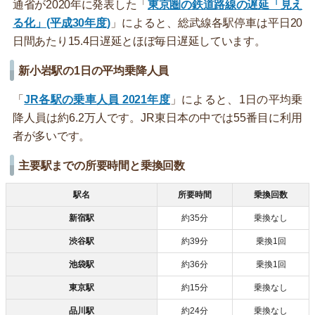
通省が2020年に発表した「
東京圏の鉄道路線の遅延「見え
る化」(平成30年度)
」によると、総武線各駅停車は平日20
日間あたり15.4日遅延とほぼ毎日遅延しています。
新小岩駅の1日の平均乗降人員
「
JR各駅の乗車人員 2021年度
」によると、1日の平均乗
降人員は約6.2万人です。JR東日本の中では55番目に利用
者が多いです。
主要駅までの所要時間と乗換回数
駅名
所要時間
乗換回数
新宿駅
約35分
乗換なし
渋谷駅
約39分
乗換1回
池袋駅
約36分
乗換1回
東京駅
約15分
乗換なし
品川駅
約24分
乗換なし