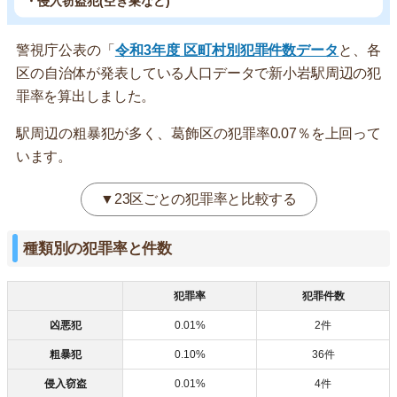
・侵入窃盗犯(空き巣など)
警視庁公表の「
令和3年度 区町村別犯罪件数データ
と、各
区の自治体が発表している人口データで新小岩駅周辺の犯
罪率を算出しました。
駅周辺の粗暴犯が多く、葛飾区の犯罪率0.07％を上回って
います。
▼23区ごとの犯罪率と比較する
種類別の犯罪率と件数
犯罪率
犯罪件数
凶悪犯
0.01%
2件
粗暴犯
0.10%
36件
侵入窃盗
0.01%
4件