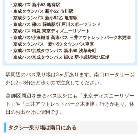
・京成バス 新小53 亀有駅
・京成タウンバス 新小52 市川駅
・京成タウンバス 新小52乙 亀有駅
・京成バス 篠01 篠崎駅/江戸川スポーツランド
・京成バス 特急 東京ディズニーリゾート
・京成バス/小湊鐵道 高速バス 三井アウトレットパーク木更津
・京成タウンバス 新小59 タウンバス車庫
・京成バス/京成タウンバス 新小59 浅草寿町
・京成バス/京成タウンバス 細02 新小岩駅東北広場
駅周辺のバス乗り場は3ヶ所あります。南口ロータリー以
外は2～3分ほど歩くので注意してください。
葛飾区周辺を走るバス以外にも「東京ディズニーリゾー
ト」や「三井アウトレットパーク木更津」行きがあり、休
日のお出かけに便利です。
タクシー乗り場は南口にある