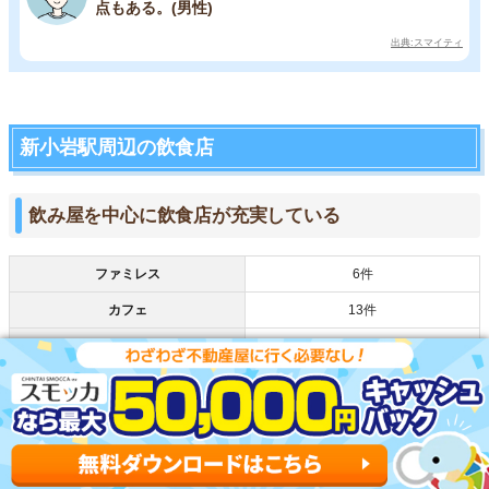
点もある。(男性)
出典:スマイティ
新小岩駅周辺の飲食店
飲み屋を中心に飲食店が充実している
ファミレス
6件
カフェ
13件
ファストフード
19件
チェーン店から個人店まで様々なジャンルの飲食店があり
ます。居酒屋も多いので、お酒が好きな人にもおすすめで
す。