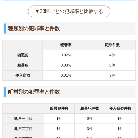
▼23区ごとの犯罪率と比較する
種類別の犯罪率と件数
犯罪率
犯罪件数
凶悪犯
0.02%
4件
粗暴犯
0.03%
8件
侵入窃盗
0.01%
3件
町村別の犯罪率と件数
凶悪犯件数
粗暴犯件数
侵入窃盗件数
亀戸一丁目
1件
0件
1件
亀戸二丁目
1件
3件
1件