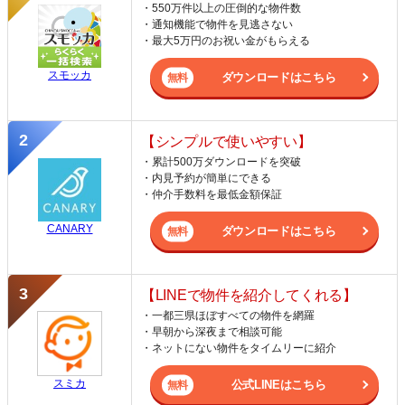
・550万件以上の圧倒的な物件数
・通知機能で物件を見逃さない
・最大5万円のお祝い金がもらえる
スモッカ
ダウンロードはこちら
【シンプルで使いやすい】
・累計500万ダウンロードを突破
・内見予約が簡単にできる
・仲介手数料を最低金額保証
CANARY
ダウンロードはこちら
【LINEで物件を紹介してくれる】
・一都三県ほぼすべての物件を網羅
・早朝から深夜まで相談可能
・ネットにない物件をタイムリーに紹介
スミカ
公式LINEはこちら