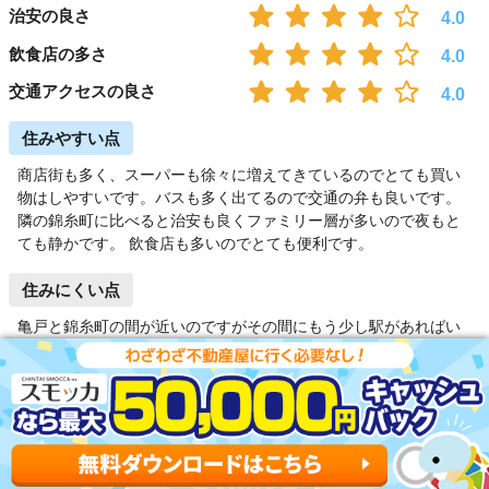
治安の良さ
4.0
飲食店の多さ
4.0
交通アクセスの良さ
4.0
住みやすい点
商店街も多く、スーパーも徐々に増えてきているのでとても買い
物はしやすいです。バスも多く出てるので交通の弁も良いです。
隣の錦糸町に比べると治安も良くファミリー層が多いので夜もと
ても静かです。 飲食店も多いのでとても便利です。
住みにくい点
亀戸と錦糸町の間が近いのですがその間にもう少し駅があればい
いなと思います。 飲食店はとても多いのですが営業時間が短いと
ころが多い気がするのでもう少し遅くまで営業しているお店が増
えると便利かなと思います。
男性37歳(一人暮らし)の口コミ＆評価