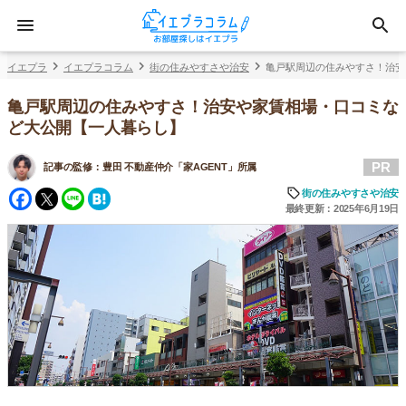
イエプラ
イエプラコラム
街の住みやすさや治安
亀戸駅周辺の住みやすさ！治安
亀戸駅周辺の住みやすさ！治安や家賃相場・口コミな
ど大公開【一人暮らし】
PR
記事の監修：
豊田 不動産仲介「家AGENT」所属
Facebook
Twitter
Line
Hatena
街の住みやすさや治安
最終更新：2025年6月19日