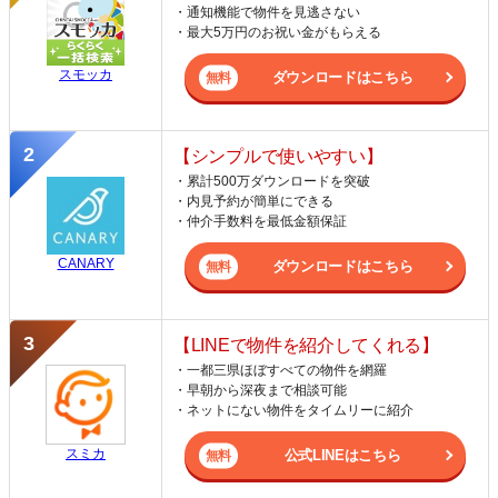
・通知機能で物件を見逃さない
・最大5万円のお祝い金がもらえる
スモッカ
ダウンロードはこちら
【シンプルで使いやすい】
・累計500万ダウンロードを突破
・内見予約が簡単にできる
・仲介手数料を最低金額保証
CANARY
ダウンロードはこちら
【LINEで物件を紹介してくれる】
・一都三県ほぼすべての物件を網羅
・早朝から深夜まで相談可能
・ネットにない物件をタイムリーに紹介
スミカ
公式LINEはこちら