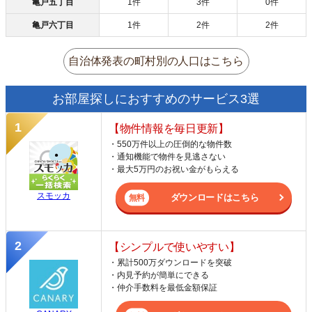
亀戸五丁目
1件
3件
0件
亀戸六丁目
1件
2件
2件
自治体発表の町村別の人口はこちら
お部屋探しにおすすめのサービス3選
【物件情報を毎日更新】
・550万件以上の圧倒的な物件数
・通知機能で物件を見逃さない
・最大5万円のお祝い金がもらえる
スモッカ
ダウンロードはこちら
【シンプルで使いやすい】
・累計500万ダウンロードを突破
・内見予約が簡単にできる
・仲介手数料を最低金額保証