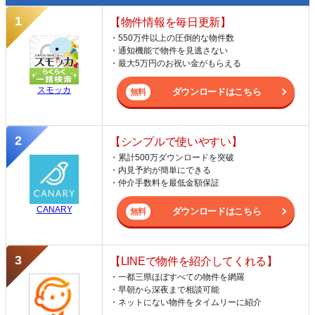
【物件情報を毎日更新】
・550万件以上の圧倒的な物件数
・通知機能で物件を見逃さない
・最大5万円のお祝い金がもらえる
スモッカ
ダウンロードはこちら
【シンプルで使いやすい】
・累計500万ダウンロードを突破
・内見予約が簡単にできる
・仲介手数料を最低金額保証
CANARY
ダウンロードはこちら
【LINEで物件を紹介してくれる】
・一都三県ほぼすべての物件を網羅
・早朝から深夜まで相談可能
・ネットにない物件をタイムリーに紹介