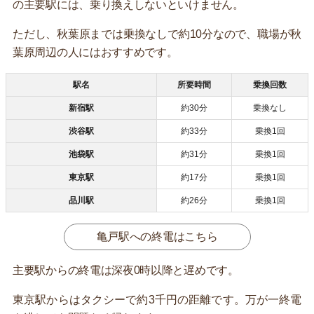
の主要駅には、乗り換えしないといけません。
ただし、秋葉原までは乗換なしで約10分なので、職場が秋
葉原周辺の人にはおすすめです。
駅名
所要時間
乗換回数
新宿駅
約30分
乗換なし
渋谷駅
約33分
乗換1回
池袋駅
約31分
乗換1回
東京駅
約17分
乗換1回
品川駅
約26分
乗換1回
亀戸駅への終電はこちら
主要駅からの終電は深夜0時以降と遅めです。
東京駅からはタクシーで約3千円の距離です。万が一終電