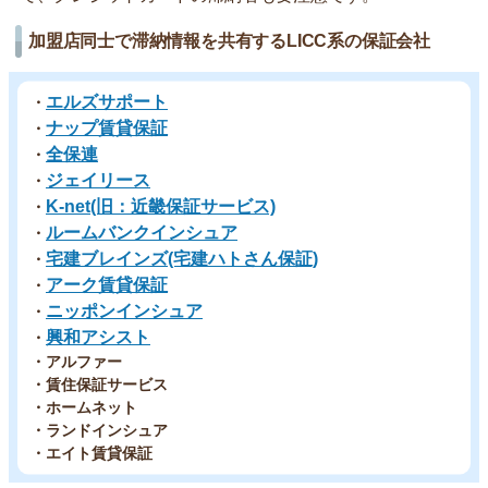
加盟店同士で滞納情報を共有するLICC系の保証会社
エルズサポート
・
ナップ賃貸保証
・
全保連
・
ジェイリース
・
K-net(旧：近畿保証サービス)
・
ルームバンクインシュア
・
宅建ブレインズ(宅建ハトさん保証)
・
アーク賃貸保証
・
ニッポンインシュア
・
興和アシスト
・
・アルファー
・賃住保証サービス
・ホームネット
・ランドインシュア
・エイト賃貸保証