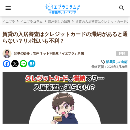
イエプラ
イエプラコラム
部屋探しの知恵
賃貸の入居審査はクレジットカードの
賃貸の入居審査はクレジットカードの滞納があると通
らない？リボ払いも不利？
PR
記事の監修：
岩井 ネット不動産「イエプラ」所属
Facebook
Twitter
Line
Hatena
部屋探しの知恵
最終更新：2025年6月20日