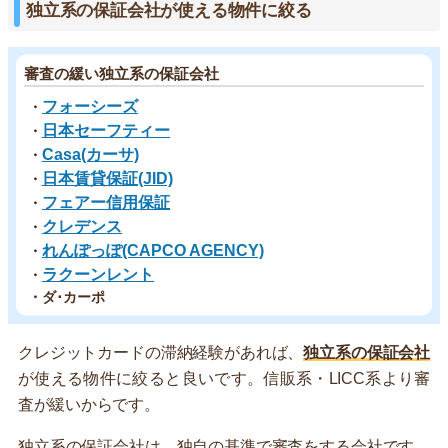
独立系の保証会社が使える物件に絞る
審査の緩い独立系の保証会社
フォーシーズ
・
日本セーフティー
・
Casa(カーサ)
・
日本賃貸保証(JID)
・
フェアー信用保証
・
クレデンス
・
れんぽっぽ(CAPCO AGENCY)
・
ラクーンレント
・
・ダ･カーポ
クレジットカードの滞納経験があれば、
独立系の保証会社
が使える物件に絞ると良いです。信販系・LICC系より審
査が緩いからです。
独立系の保証会社は、独自の基準で審査をする会社です。