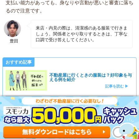
支払い能力があっても、身なりや言動が悪いと審査に落ち
るので注意です。
来店・内見の際は、清潔感のある服装で行きま
しょう。関係者とやり取りするときは、丁寧な
口調で受け答えしてください。
豊田
おすすめ記事
不動産屋に行くときの服装は？好印象を与
える例を紹介
記事を読む ▶
賃貸の入居審査に落ちる理由7選！通過す
るコツも大公開
記事を読む ▶