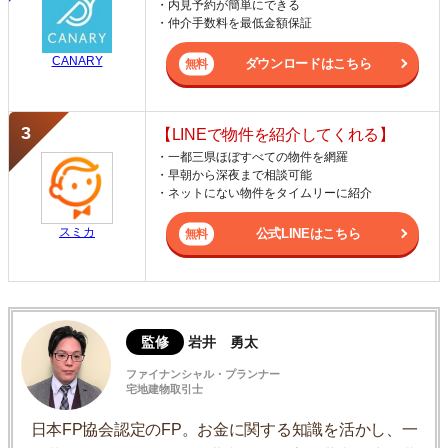
・内見予約が簡単にできる
・仲介手数料を最低金額保証
CANARY
ダウンロードはこちら
【LINEで物件を紹介してくれる】
・一都三県ほぼすべての物件を網羅
・早朝から深夜まで相談可能
・ネットにない物件をタイムリーに紹介
スミカ
公式LINEはこちら
監修
岩井 勇太
ファイナンシャル・プランナー
宅地建物取引士
日本FP協会認定のFP。お金に関する知識を活かし、一