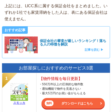
上記には、LICC系に属する保証会社をまとめました。い
ずれか1社でも家賃滞納をした人は、表にある保証会社は
使えません。
おすすめ記事
保証会社の審査が厳しいランキング！落ち
る人の特徴を解説
記事を読む ▶
お部屋探しにおすすめのサービス3選
【物件情報を毎日更新】
・550万件以上の圧倒的な物件数
・通知機能で物件を見逃さない
・最大5万円のお祝い金がもらえる
スモッカ
ダウンロードはこちら