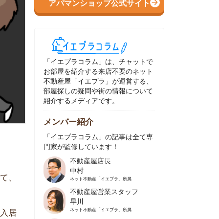
イエプラコラム」は、チャットで
部屋を紹介する来店不要のネット
動産屋「イエプラ」が運営する、
屋探しの疑問や街の情報について
介するメディアです。
ンバー紹介
イエプラコラム」の記事は全て専
家が監修しています！
不動産屋店長
中村
ネット不動産
「イエプラ」所属
不動産屋営業スタッフ
早川
ネット不動産
「イエプラ」所属
不動産屋営業スタッフ
村野
ネット不動産
「イエプラ」所属
不動産屋宅地建物取引士
舟木
ネット不動産
「イエプラ」所属