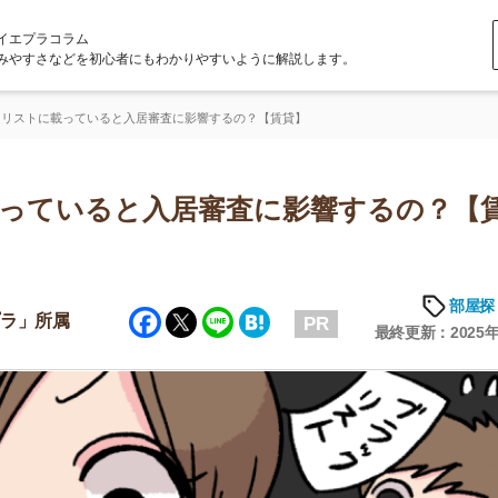
ラム
どを初心者にもわかりやすいように解説します。
っていると入居審査に影響するの？【賃貸】
いると入居審査に影響するの？【賃
部屋探しの知恵
Facebook
Twitter
Line
Hatena
属
PR
最終更新：2025年6月20日
店舗
ア