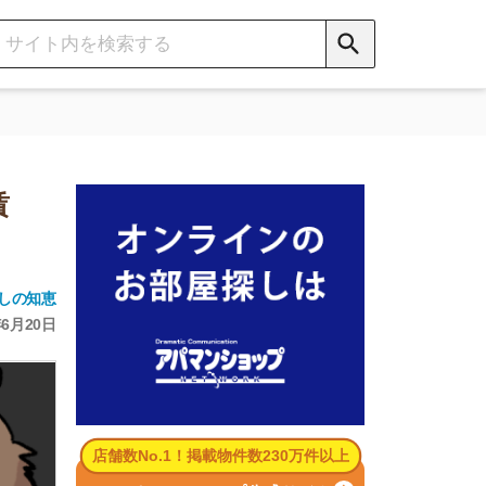
数No.1！掲載物件数230万件以上
パマンショップ公式サイト