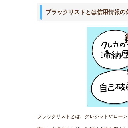
ブラックリストとは、クレジットやローンを使う
支払いを遅延したり、返済せず踏み倒すと傷が残
信用情報に傷が残る例
・クレジットカードの支払い遅延
・家賃滞納による代位弁済
・債務整理(自己破産など)
・携帯代金や奨学金の滞納
・分割払いの滞納全般
信用情報に傷があると、クレジットカードを作れ
す。
賃貸の入居審査に影響するのは、
一部のお部屋の
です。