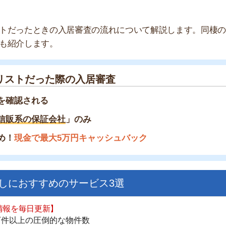
だった際の入居審査
される
の保証会社
」のみ
金で最大5万円キャッシュバック
すすめのサービス3選
街
一
日更新】
同
上の圧倒的な物件数
家
件を見逃さない
お祝い金がもらえる
部
物
ダウンロードはこちら
大
エ
引
いやすい】
シ