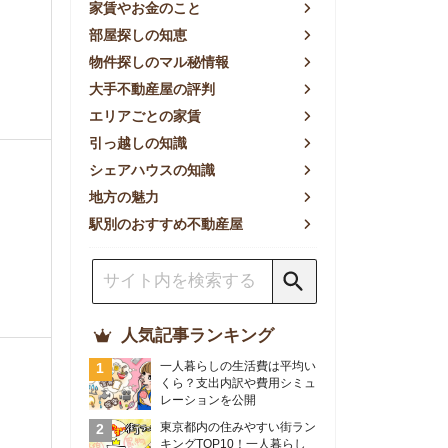
方の魅力
別のおすすめ不動産屋
人気記事ランキング
一人暮らしの生活費は平均い
くら？支出内訳や費用シミュ
レーションを公開
東京都内の住みやすい街ラン
キングTOP10！一人暮らし
におすすめの駅も公開
【2026年最新】
【2026年】賃貸サイトおす
すめランキング！全50社の
物件探しサイトを比較検証
おすすめの良い不動産屋ラン
キングTOP10！プロが賃貸
仲介業者を徹底比較
部屋探しアプリ全27社徹底
比較！物件探しアプリランキ
ングTOP5【ニーズ別】
賃貸の家賃保証会社で審査が