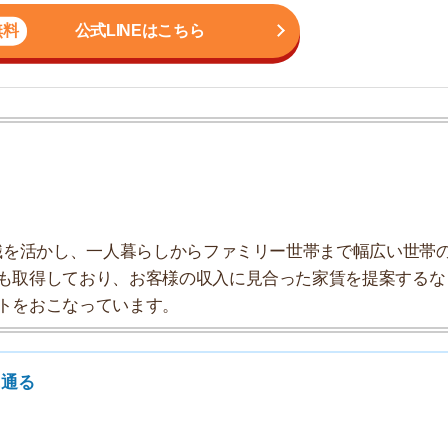
かし、一人暮らしからファミリー世帯まで幅広い世帯の
しており、お客様の収入に見合った家賃を提案するな
7
こなっています。
8
9
10
選ぶ
で探すのは難しい
通る
貸の入居審査で滞納歴などを確認されるのは「契約者にな