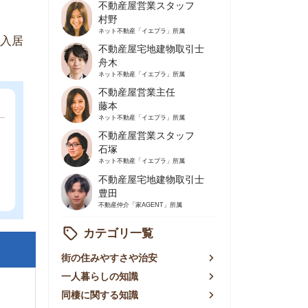
不動産屋営業主任
藤本
ネット不動産
「イエプラ」所属
不動産屋営業スタッフ
石塚
ネット不動産
「イエプラ」所属
不動産屋宅地建物取引士
豊田
不動産仲介
「家AGENT」所属
カテゴリ一覧
の住みやすさや治安
人暮らしの知識
棲に関する知識
賃やお金のこと
屋探しの知恵
件探しのマル秘情報
手不動産屋の評判
リアごとの家賃
っ越しの知識
ェアハウスの知識