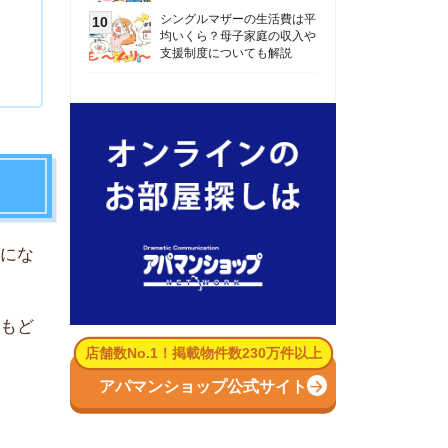
数No.1！掲載物件数230万件以上
パマンショップ公式サイト