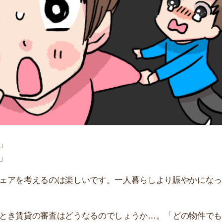
「
お
不
部
紹
メ
「
門
考えるのは楽しいです。一人暮らしより賑やかになって、
貸の審査はどうなるのでしょうか…。「どの物件でも入居
たときの入居審査の流れについて解説します。同棲の入居
します。