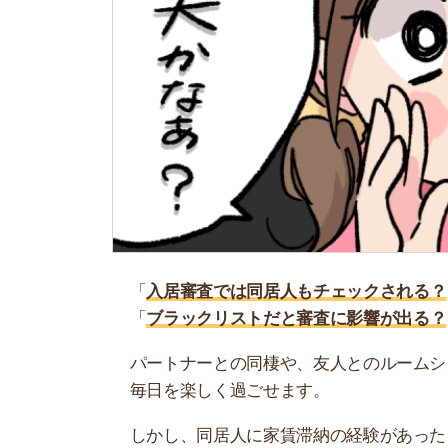
「
入居審査では同居人もチェックされる？
」
「
ブラックリストだと審査に影響が出る？
」
パートナーとの同棲や、友人とのルームシェアを
毎日を楽しく過ごせます。
しかし、同居人に家賃滞納の経験があったとき賃
を断られるかも」と思うと不安ですよね。
そこで当記事では、同居人がブラックリストだっ
審査に関する知識や、通りやすくする方法も紹介