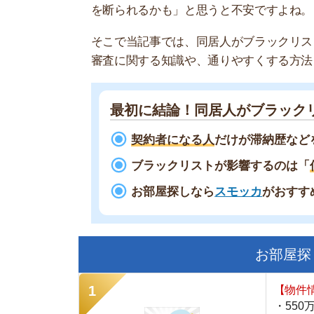
最初に結論！同居人がブラックリスト
契約者になる人
だけが滞納歴などを確認
ブラックリストが影響するのは「
信販系
お部屋探しなら
スモッカ
がおすすめ！
現
お部屋探しにお
【物件情報を毎
・550万件以
・通知機能で物
・最大5万円の
スモッカ
【シンプルで使