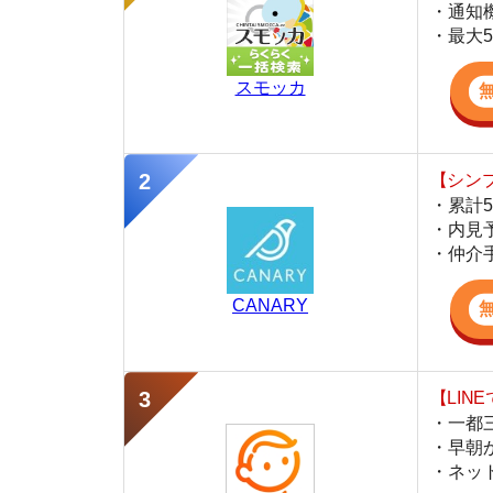
・累計500万
・内見予約が簡
・仲介手数料を
CANARY
【LINEで物件
・一都三県ほぼ
・早朝から深夜
・ネットにない
スミカ
監修
岩井 勇太
ファイナンシャル・プランナー
宅地建物取引士