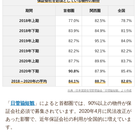
保証会社を必須としている物件の割合
期間
首都圏
関西圏
全国
2018年上期
77.0%
82.5%
78.7%
2018年下期
83.9%
84.9%
81.5%
2019年上期
82.7%
95.1%
84.0%
2019年下期
82.2%
92.1%
82.2%
2020年上期
87.7%
89.6%
83.7%
2020年下期
90.8%
87.9%
85.4%
2018～2020年の平均
84.1%
88.7%
82.6%
出典：日本賃貸住宅管理協会「日管協短観」より作成
「
日管協短観
」によると首都圏では、90%以上の物件が保
証会社必須で募集されています。2020年4月に民法改正が
あった影響で、近年保証会社の利用が全国的に増えていま
す。