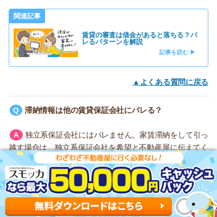
関連記事
賃貸の審査は借金があると落ちる？バ
レるパターンを解説
記事を読む ▶
▲よくある質問に戻る
滞納情報は他の賃貸保証会社にバレる？
独立系保証会社にはバレません。家賃滞納をして引っ
越す場合は、独立系保証会社を希望と不動産屋に伝えてく
ださい。
▲よくある質問に戻る
賃貸保証会社の審査に落ちたら連絡は来る？