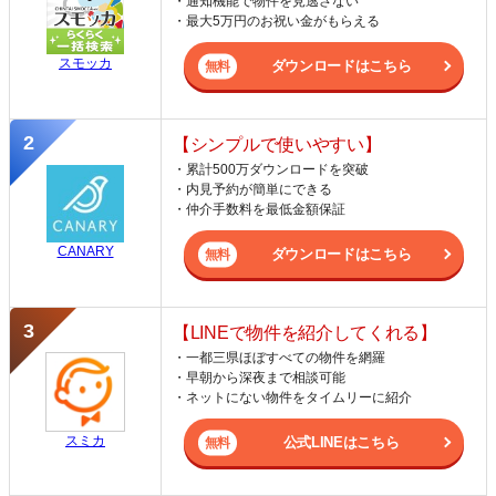
・通知機能で物件を見逃さない
・最大5万円のお祝い金がもらえる
スモッカ
ダウンロードはこちら
【シンプルで使いやすい】
・累計500万ダウンロードを突破
・内見予約が簡単にできる
・仲介手数料を最低金額保証
CANARY
ダウンロードはこちら
【LINEで物件を紹介してくれる】
・一都三県ほぼすべての物件を網羅
・早朝から深夜まで相談可能
・ネットにない物件をタイムリーに紹介
スミカ
公式LINEはこちら