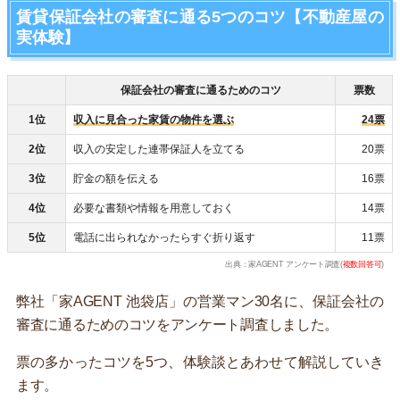
賃貸保証会社の審査に通る5つのコツ【不動産屋の
実体験】
保証会社の審査に通るためのコツ
票数
1位
収入に見合った家賃の物件を選ぶ
24票
2位
収入の安定した連帯保証人を立てる
20票
3位
貯金の額を伝える
16票
4位
必要な書類や情報を用意しておく
14票
5位
電話に出られなかったらすぐ折り返す
11票
出典：家AGENT アンケート調査(
複数回答可
)
弊社「家AGENT 池袋店」の営業マン30名に、保証会社の
審査に通るためのコツをアンケート調査しました。
票の多かったコツを5つ、体験談とあわせて解説していき
ます。