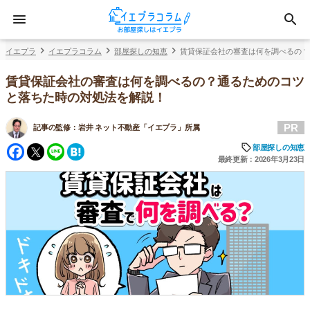
イエプラ
イエプラコラム
部屋探しの知恵
賃貸保証会社の審査は何を調べるの？
賃貸保証会社の審査は何を調べるの？通るためのコツ
と落ちた時の対処法を解説！
PR
記事の監修：
岩井 ネット不動産「イエプラ」所属
Facebook
Twitter
Line
Hatena
部屋探しの知恵
最終更新：2026年3月23日