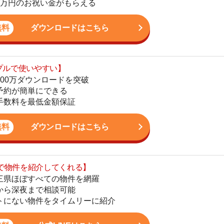
単にできる
地
最低金額保証
駅
ダウンロードはこちら
を紹介してくれる】
すべての物件を網羅
1
まで相談可能
物件をタイムリーに紹介
2
公式LINEはこちら
3
4
5
かし、一人暮らしからファミリー世帯まで幅広い世帯の
6