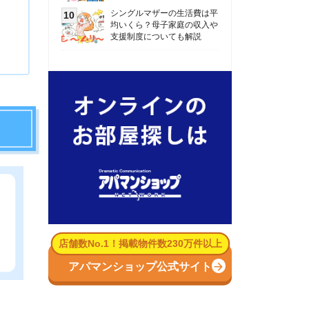
数No.1！掲載物件数230万件以上
パマンショップ公式サイト