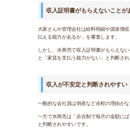
一般的な会社員は倒産など余程の理由がない限り
一方で水商売は「歩合制で毎月の金額にばらつき
と判断されやすいです。
滞納するリスクが高い人よりも、収入が安定して
査に落ちやすいです。
生活リズムの違いによるトラブルが心
水商売や夜職の人は一般的な会社員と生活リズム
す。
水商売はほとんどの人が寝静まっている深夜の帰
騒音トラブルは大家さんや管理会社にクレームを
になるため、トラブルを起こす確率が高い人はお
「すべての水商売の人がトラブルを起こすという