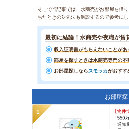
最初に結論！水商売や夜職が賃貸審査
収入証明書がもらえないことがある
部屋を探すときは水商売専門の不動産屋
お部屋探しなら
スモッカ
がおすすめ！
現
お部屋探しにお
【物件情報を毎
・550万件以
・通知機能で物
・最大5万円の
スモッカ
【シンプルで使
・累計500万