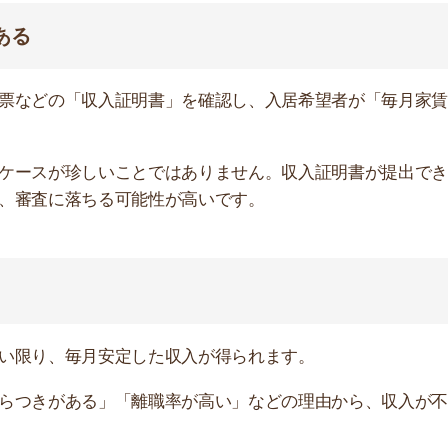
、毎月安定した収入が得られます。
がある」「離職率が高い」などの理由から、収入が不安定
いる人を優先して入居させたいため水商売や夜職の人は審
配
が合わないケースが多く、騒音トラブルに発展しやすいで
宅になり、生活音が響きやすいからです。
入れる人がほとんどです。管理する側としては対応が大変
断りするケースがあります。
わけではない」ことは管理する側も重々承知ですが、少し