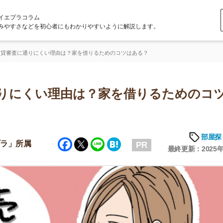
ラム
どを初心者にもわかりやすいように解説します。
りにくい理由は？家を借りるためのコツはある？
くい理由は？家を借りるためのコツは
部屋探しの知恵
Facebook
Twitter
Line
Hatena
属
PR
最終更新：2025年7月15日
店舗
ア