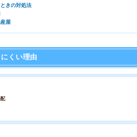
店舗
ア
の「収入証明書」を確認し、入居希望者が「毎月家賃を支
が珍しいことではありません。収入証明書が提出できない
に落ちる可能性が高いです。