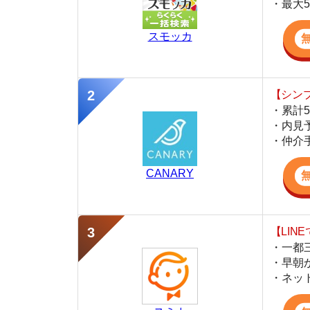
・内見予約が簡
・仲介手数料を
CANARY
【LINEで物件
・一都三県ほぼ
・早朝から深夜
・ネットにない
スミカ
監修
岩井 勇太
ファイナンシャル・プランナー
宅地建物取引士
日本FP協会認定のFP。お金に関する知識を活