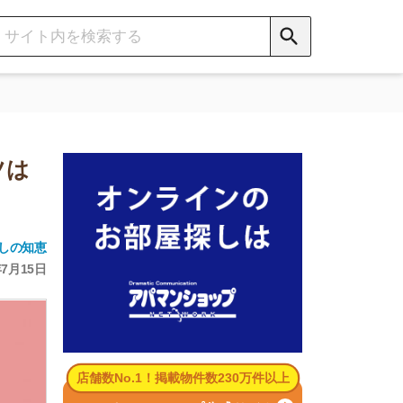
数No.1！掲載物件数230万件以上
パマンショップ公式サイト