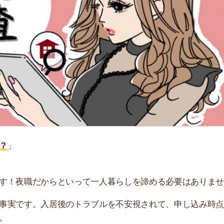
「
お
不
部
紹
メ
「
門
職だからといって一人暮らしを諦める必要はありません。
す。入居後のトラブルを不安視されて、申し込み時点で大
理由と審査に通るためのコツを紹介しています。審査に落
さい。