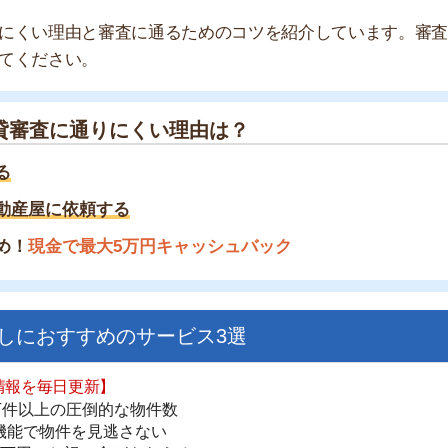
に通りにくい理由は？
に依頼する
金で最大5万円キャッシュバック
すすめのサービス3選
街
日更新】
一
上の圧倒的な物件数
同
件を見逃さない
お祝い金がもらえる
家
部
ダウンロードはこちら
物
大
エ
いやすい】
引
ダウンロードを突破
シ