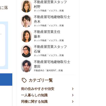
不動産屋営業主任
藤本
ネット不動産
「イエプラ」所属
不動産屋営業スタッフ
石塚
ネット不動産
「イエプラ」所属
不動産屋宅地建物取引士
豊田
不動産仲介
「家AGENT」所属
カテゴリ一覧
の住みやすさや治安
人暮らしの知識
棲に関する知識
賃やお金のこと
屋探しの知恵
件探しのマル秘情報
手不動産屋の評判
リアごとの家賃
っ越しの知識
ェアハウスの知識