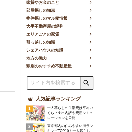
方の魅力
別のおすすめ不動産屋
人気記事ランキング
一人暮らしの生活費は平均い
くら？支出内訳や費用シミュ
レーションを公開
東京都内の住みやすい街ラン
キングTOP10！一人暮らし
におすすめの駅も公開
【2026年最新】
【2026年】賃貸サイトおす
すめランキング！全50社の
物件探しサイトを比較検証
おすすめの良い不動産屋ラン
キングTOP10！プロが賃貸
仲介業者を徹底比較
部屋探しアプリ全27社徹底
比較！物件探しアプリランキ
ングTOP5【ニーズ別】
賃貸の家賃保証会社で審査が