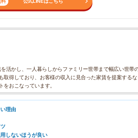
しており、お客様の収入に見合った家賃を提案するな
こなっています。
7
8
9
いほうが良い
対処法
10
い理由