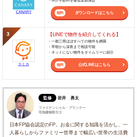
・仲介手数料を最低金額保証
CANARY
ダウンロードはこちら
【LINEで物件を紹介してくれる】
・一都三県ほぼすべての物件を網羅
・早朝から深夜まで相談可能
・ネットにない物件をタイムリーに紹介
スミカ
公式LINEはこちら
監修
岩井 勇太
ファイナンシャル・プランナー
宅地建物取引士
日本FP協会認定のFP。お金に関する知識を活かし、一
人暮らしからファミリー世帯まで幅広い世帯の生活費