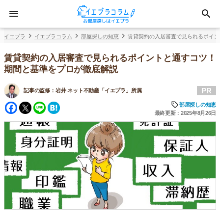
イエプラ
イエプラコラム
部屋探しの知恵
賃貸契約の入居審査で見られるポイン
賃貸契約の入居審査で見られるポイントと通すコツ！
期間と基準をプロが徹底解説
PR
記事の監修：
岩井 ネット不動産「イエプラ」所属
Facebook
Twitter
Line
Hatena
部屋探しの知恵
最終更新：2025年8月26日