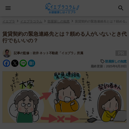
イエプラ
イエプラコラム
部屋探しの知恵
賃貸契約の緊急連絡先とは？頼める人
賃貸契約の緊急連絡先とは？頼める人がいないとき代
行でもいいの？
PR
記事の監修：
岩井 ネット不動産「イエプラ」所属
Facebook
Twitter
Line
Hatena
部屋探しの知恵
最終更新：2025年6月20日