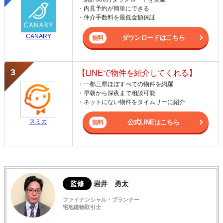
・内見予約が簡単にできる
・仲介手数料を最低金額保証
CANARY
ダウンロードはこちら
【LINEで物件を紹介してくれる】
・一都三県ほぼすべての物件を網羅
・早朝から深夜まで相談可能
・ネットにない物件をタイムリーに紹介
スミカ
公式LINEはこちら
監修
岩井 勇太
ファイナンシャル・プランナー
宅地建物取引士