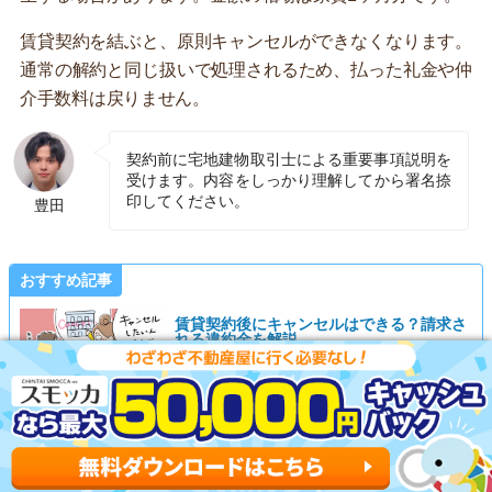
賃貸契約を結ぶと、原則キャンセルができなくなります。
通常の解約と同じ扱いで処理されるため、払った礼金や仲
介手数料は戻りません。
契約前に宅地建物取引士による重要事項説明を
受けます。内容をしっかり理解してから署名捺
印してください。
豊田
おすすめ記事
賃貸契約後にキャンセルはできる？請求さ
れる違約金を解説
記事を読む ▶
申込金の返金方法をよく確かめる