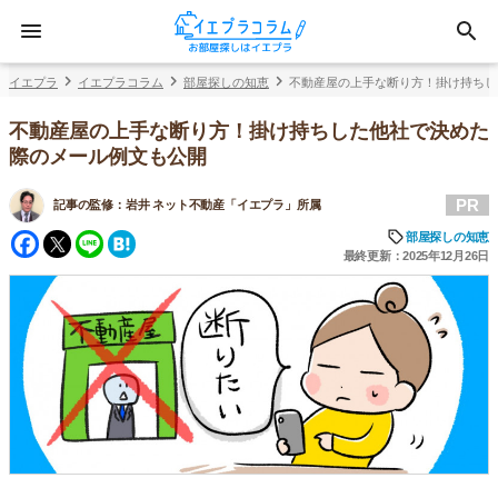
イエプラ
イエプラコラム
部屋探しの知恵
不動産屋の上手な断り方！掛け持ちし
不動産屋の上手な断り方！掛け持ちした他社で決めた
際のメール例文も公開
PR
記事の監修：
岩井 ネット不動産「イエプラ」所属
Facebook
Twitter
Line
Hatena
部屋探しの知恵
最終更新：2025年12月26日