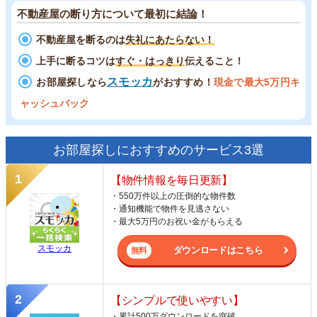
不動産屋の断り方について最初に結論！
不動産屋を断るのは
失礼にあたらない！
上手に断るコツは
すぐ・はっきり
伝えること！
スモッカ
お部屋探しなら
がおすすめ！
現金で最大5万円キ
ャッシュバック
お部屋探しにおすすめのサービス3選
【物件情報を毎日更新】
・550万件以上の圧倒的な物件数
・通知機能で物件を見逃さない
・最大5万円のお祝い金がもらえる
スモッカ
ダウンロードはこちら
【シンプルで使いやすい】
・累計500万ダウンロードを突破