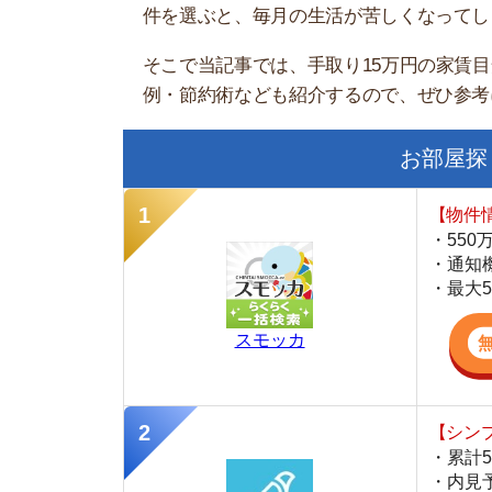
お部屋探しにお
【物件情報を毎
・550万件以
・通知機能で物
・最大5万円の
スモッカ
【シンプルで使
・累計500万
・内見予約が簡
・仲介手数料を
CANARY
【LINEで物件
・一都三県ほぼ