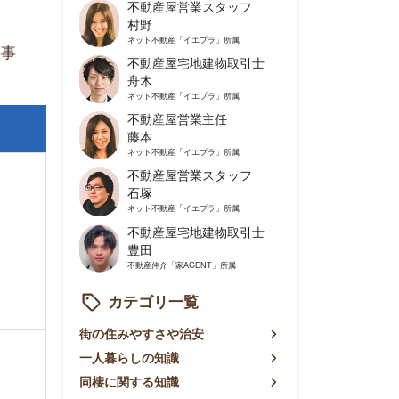
不動産屋営業主任
藤本
ネット不動産
「イエプラ」所属
不動産屋営業スタッフ
石塚
ネット不動産
「イエプラ」所属
不動産屋宅地建物取引士
豊田
不動産仲介
「家AGENT」所属
カテゴリ一覧
の住みやすさや治安
人暮らしの知識
棲に関する知識
賃やお金のこと
屋探しの知恵
件探しのマル秘情報
手不動産屋の評判
リアごとの家賃
っ越しの知識
ェアハウスの知識