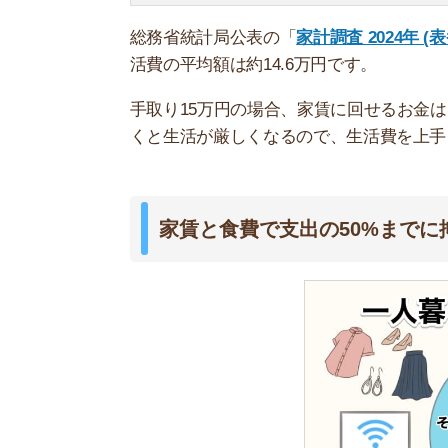
家賃
食費
水道光熱費
衣類・日用品購入費
スマホ・ネット代
娯楽・交際費