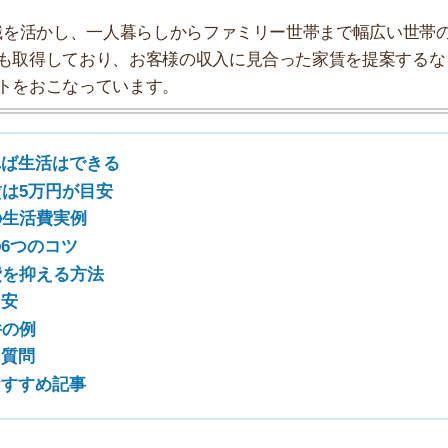
コツ
る方法
7
8
記事
9
10
ば生活はできる