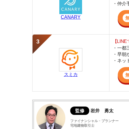
・早朝から深夜
・ネットにない
スミカ
監修
岩井 勇太
ファイナンシャル・プランナー
宅地建物取引士
日本FP協会認定のFP。お金に関する知識を活
生活費を算出しています。宅建士の資格も取得
ど、生活設計についてのトータルサポートをお
【結論】家賃と食費の支出を抑えれば生活
手取り15万円での一人暮らしの家賃は5万
手取り15万円で一人暮らしした際の生活費