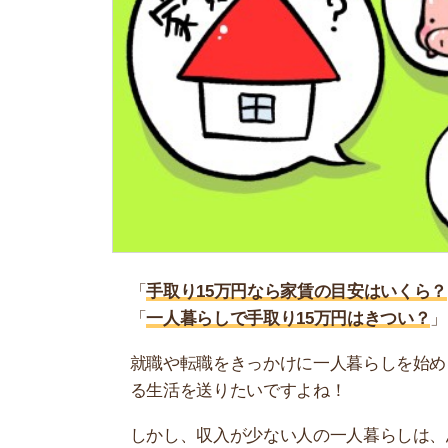
「
手取り15万円なら家賃の目安はいくら？
」
「
一人暮らしで手取り15万円はきつい？
」
就職や転職をきっかけに一人暮らしを始める人が
る生活を送りたいですよね！
しかし、収入が少ない人の一人暮らしは、思い通
件を選ぶと、毎月の生活が苦しくなってしまいま
そこで当記事では、手取り15万円の家賃目安につ
例・節約術なども紹介するので、ぜひ参考にして