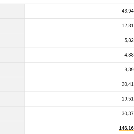
30,375円
146,166円
」によると、家賃を除いた一人暮らしにおける1ヶ月の生
前後なので現実的ではありません。統計のような出費が続
する必要があります。
べき