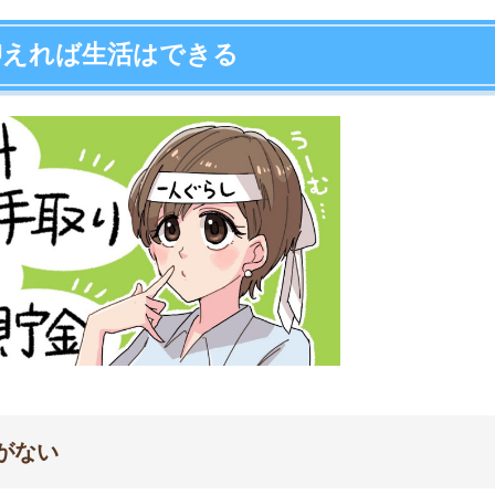
店舗
ア
43,941円
12,816円
5,822円
4,881円
8,394円
20,418円
19,519円