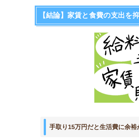
手取り15万円だと生活費に余裕がない
食費
水道光熱費
家具・家事用品
被服及び履物
保健医療
交通・通信
教養娯楽費