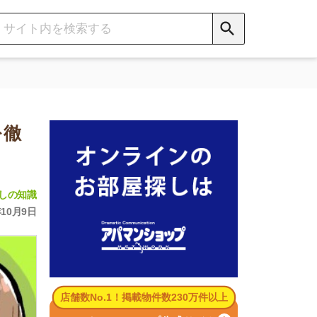
数No.1！掲載物件数230万件以上
パマンショップ公式サイト