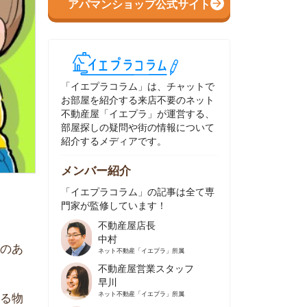
イエプラコラム」は、チャットで
部屋を紹介する来店不要のネット
動産屋「イエプラ」が運営する、
屋探しの疑問や街の情報について
介するメディアです。
ンバー紹介
イエプラコラム」の記事は全て専
家が監修しています！
不動産屋店長
中村
ネット不動産
「イエプラ」所属
不動産屋営業スタッフ
早川
ネット不動産
「イエプラ」所属
不動産屋営業スタッフ
村野
ネット不動産
「イエプラ」所属
不動産屋宅地建物取引士
舟木
ネット不動産
「イエプラ」所属