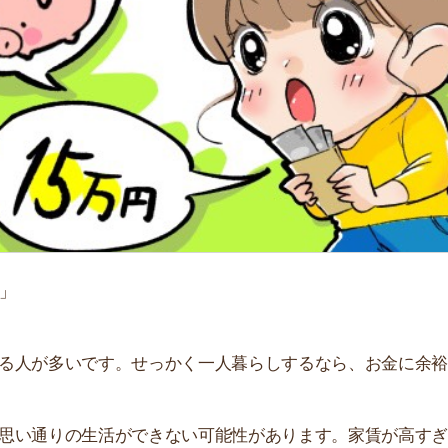
「
お
不
部
紹
メ
「
門
多いです。せっかく一人暮らしするなら、お金に余裕のあ
りの生活ができない可能性があります。家賃が高すぎる物
す。
いて解説します。貯金はいくらできるのかや生活費の事
ください。