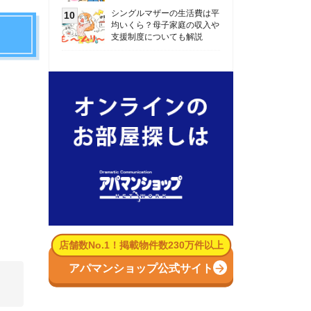
数No.1！掲載物件数230万件以上
パマンショップ公式サイト