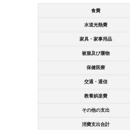
その他の支出
消費支出合計
総務省統計局公表の「
家計調査 2024年 (表番号1)
活費の平均額は約14.6万円です。
手取り15万円の場合、家賃に回せるお金は1万円
くと生活が厳しくなるので、生活費を上手く調整
家賃と食費で支出の50%までに抑える