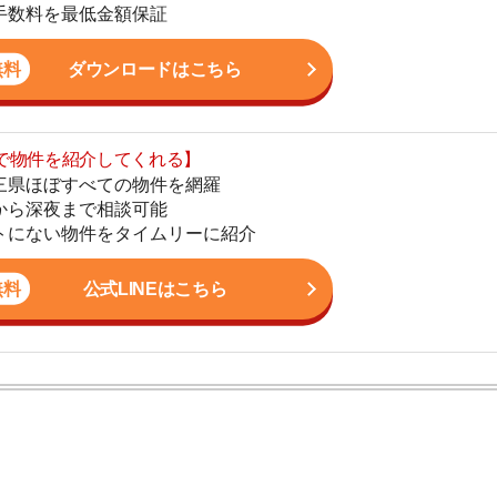
まで相談可能
地
物件をタイムリーに紹介
駅
公式LINEはこちら
1
2
かし、一人暮らしからファミリー世帯まで幅広い世帯の
3
しており、お客様の収入に見合った家賃を提案するな
こなっています。
4
はできる
5
円が目安
実例
6