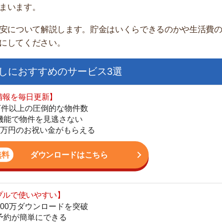
すすめのサービス3選
日更新】
上の圧倒的な物件数
件を見逃さない
お祝い金がもらえる
ダウンロードはこちら
街
いやすい】
一
ダウンロードを突破
同
単にできる
家
最低金額保証
部
ダウンロードはこちら
物
大
エ
を紹介してくれる】
引
すべての物件を網羅
シ