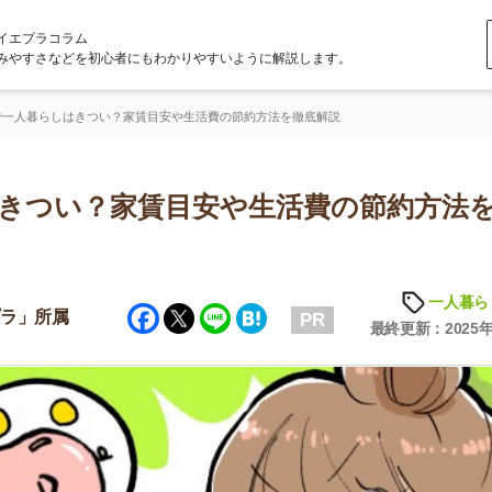
ラム
どを初心者にもわかりやすいように解説します。
しはきつい？家賃目安や生活費の節約方法を徹底解説
い？家賃目安や生活費の節約方法を徹
一人暮らしの知識
Facebook
Twitter
Line
Hatena
属
PR
最終更新：2025年10月9日
店舗
ア