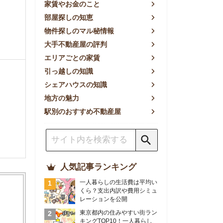
方の魅力
別のおすすめ不動産屋
人気記事ランキング
一人暮らしの生活費は平均い
くら？支出内訳や費用シミュ
レーションを公開
東京都内の住みやすい街ラン
キングTOP10！一人暮らし
におすすめの駅も公開
【2026年最新】
【2026年】賃貸サイトおす
すめランキング！全50社の
物件探しサイトを比較検証
おすすめの良い不動産屋ラン
キングTOP10！プロが賃貸
仲介業者を徹底比較
部屋探しアプリ全27社徹底
比較！物件探しアプリランキ
ングTOP5【ニーズ別】
賃貸の家賃保証会社で審査が