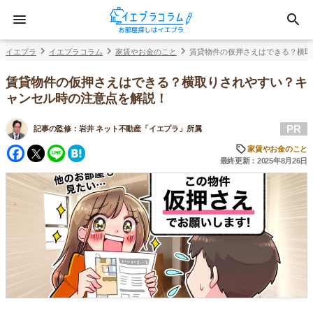
イエプラ
イエプラコラム
家賃やお金のこと
賃貸物件の仮押さえはできる？横取
賃貸物件の仮押さえはできる？横取りされやすい？キ
ャンセル時の注意点を解説！
PR
記事の監修：
岩井 ネット不動産「イエプラ」所属
Facebook
Twitter
Line
Hatena
家賃やお金のこと
最終更新：2025年8月26日