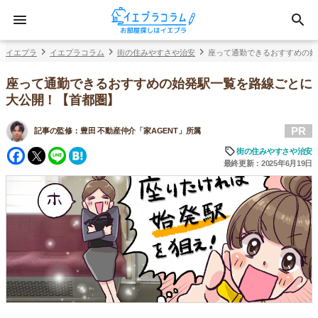
イエプラ
イエプラコラム
街の住みやすさや治安
座って通勤できるおすすめの始
座って通勤できるおすすめの始発駅一覧を路線ごとに
大公開！【首都圏】
PR
記事の監修：
豊田 不動産仲介「家AGENT」所属
Facebook
Twitter
Line
Hatena
街の住みやすさや治安
最終更新：2025年6月19日