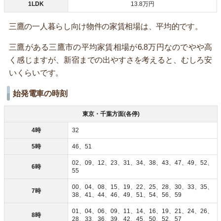
1LDK
13.8万円
三鷹の一人暮らし向け物件の家賃相場は、平均的です。
三鷹がある三鷹市の平均家賃相場が6.8万円なのでやや高
く感じますが、新宿までの出やすさを考えると、むしろ安
いくらいです。
始発電車の時刻
東京・千葉方面(各停)
4時
32
5時
46、51
02、09、12、23、31、34、38、43、47、49、52、
6時
55
00、04、08、15、19、22、25、28、30、33、35、
7時
38、41、44、46、49、51、54、56、59
01、04、06、09、11、14、16、19、21、24、26、
8時
28、33、36、39、42、45、50、52、57