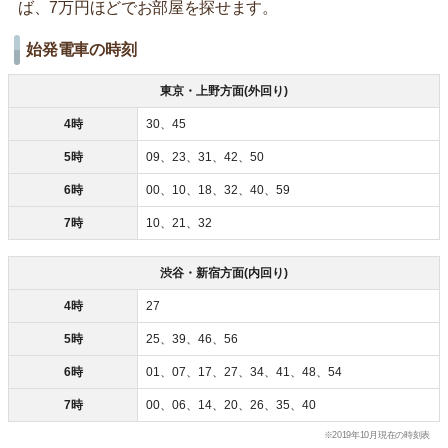
ば、7万円ほどでお部屋を探せます。
始発電車の時刻
東京・上野方面(外回り)
4時
30、45
5時
09、23、31、42、50
6時
00、10、18、32、40、59
7時
10、21、32
渋谷・新宿方面(内回り)
4時
27
5時
25、39、46、56
6時
01、07、17、27、34、41、48、54
7時
00、06、14、20、26、35、40
※2019年10月現在の時刻表