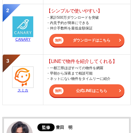
【シンプルで使いやすい】
・累計500万ダウンロードを突破
・内見予約が簡単にできる
・仲介手数料を最低金額保証
CANARY
ダウンロードはこちら
【LINEで物件を紹介してくれる】
・一都三県ほぼすべての物件を網羅
・早朝から深夜まで相談可能
・ネットにない物件をタイムリーに紹介
スミカ
公式LINEはこちら
監修
豊田 明