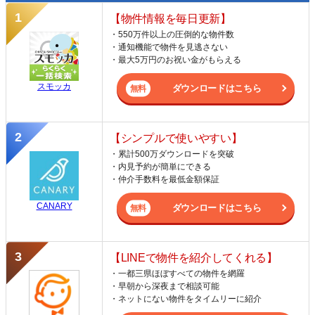
【物件情報を毎日更新】
・550万件以上の圧倒的な物件数
・通知機能で物件を見逃さない
・最大5万円のお祝い金がもらえる
スモッカ
ダウンロードはこちら
【シンプルで使いやすい】
・累計500万ダウンロードを突破
・内見予約が簡単にできる
・仲介手数料を最低金額保証
CANARY
ダウンロードはこちら
【LINEで物件を紹介してくれる】
・一都三県ほぼすべての物件を網羅
・早朝から深夜まで相談可能
・ネットにない物件をタイムリーに紹介