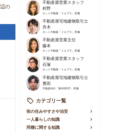
不動産屋営業主任
藤本
ネット不動産
「イエプラ」所属
不動産屋営業スタッフ
石塚
ネット不動産
「イエプラ」所属
不動産屋宅地建物取引士
豊田
不動産仲介
「家AGENT」所属
カテゴリ一覧
の住みやすさや治安
人暮らしの知識
棲に関する知識
賃やお金のこと
屋探しの知恵
件探しのマル秘情報
手不動産屋の評判
リアごとの家賃
っ越しの知識
ェアハウスの知識