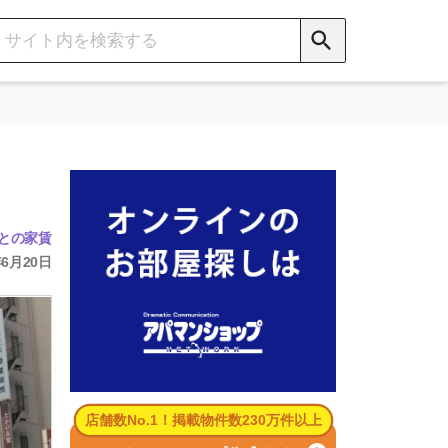
数No.1！掲載物件数230万件以上
パマンショップ公式サイト