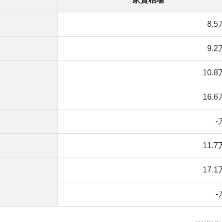
11.7万円
17.1万円
店舗
ア
-万円
2020年1月15日現在
です。一人暮らし向けの物件であれば約9万円が相場で
します。
赤羽駅がちょっとしたターミナル駅だからです。
17万円です。山手線沿いの街であれば20万円以上はする
安め
宅街は、駅前に比べると家賃相場が安めです。7万円前後