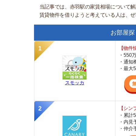
【物件情報を毎
・550万件以
・通知機能で物
・最大5万円の
スモッカ
【シンプルで使
・累計500万
・内見予約が簡
・仲介手数料を
CANARY
【LINEで物件
・一都三県ほぼ
・早朝から深夜
・ネットにない