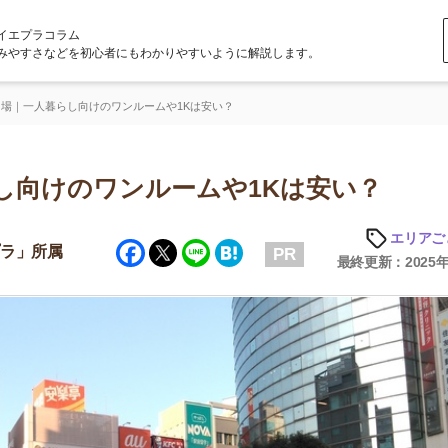
ラム
どを初心者にもわかりやすいように解説します。
らし向けのワンルームや1Kは安い？
けのワンルームや1Kは安い？
エリアごとの家賃
Facebook
Twitter
Line
Hatena
属
PR
最終更新：2025年6月20日
店舗
ア