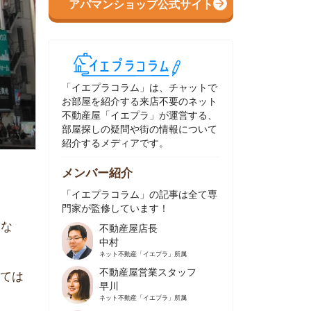
イエプラコラム」は、チャットで
部屋を紹介する来店不要のネット
動産屋「イエプラ」が運営する、
屋探しの疑問や街の情報について
介するメディアです。
ンバー紹介
イエプラコラム」の記事は全て専
家が監修しています！
不動産屋店長
中村
ネット不動産
「イエプラ」所属
不動産屋営業スタッフ
早川
ネット不動産
「イエプラ」所属
不動産屋営業スタッフ
村野
ネット不動産
「イエプラ」所属
不動産屋宅地建物取引士
舟木
ネット不動産
「イエプラ」所属