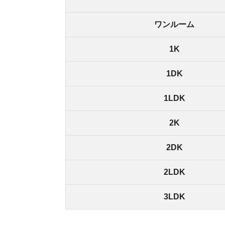
2DK
2LDK
3LDK
赤羽駅周辺の家賃相場は、23区内では、やや高め
す。1LDKなどの広めの間取りなら、11万円ほど
北区にあるのに家賃相場が都心並みに高いのは、
ただ、2LDKの家賃相場は、都心部よりは安く、約
ので、赤羽駅周辺のほうが安く借りられます。
駅西側の「赤羽台」は家賃相場が少し
赤羽駅の西側に広がる「赤羽台」という地域の住