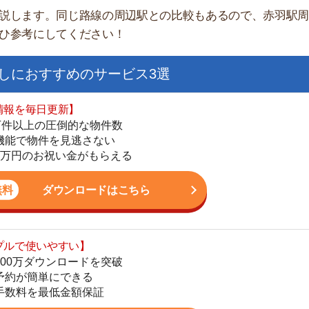
日更新】
上の圧倒的な物件数
件を見逃さない
お祝い金がもらえる
ダウンロードはこちら
いやすい】
街
ダウンロードを突破
単にできる
一
最低金額保証
同
家
ダウンロードはこちら
部
物
大
を紹介してくれる】
エ
すべての物件を網羅
引
まで相談可能
シ
物件をタイムリーに紹介