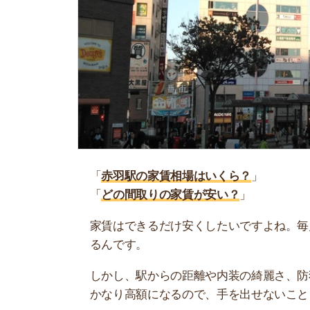
「
赤羽駅の家賃相場はいくら？
」
「
どの間取りの家賃が安い？
」
家賃はできるだけ安くしたいですよね。毎月支払う
るんです。
しかし、駅からの距離や内装の綺麗さ、防犯設備
かなり高額になるので、手を出せないことも…。
当記事では、赤羽駅の家賃相場について解説しま
賃貸物件を借りようと考えている人は、ぜひ参考
お部屋探しにお