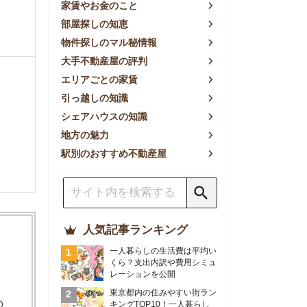
方の魅力
別のおすすめ不動産屋
人気記事ランキング
一人暮らしの生活費は平均い
くら？支出内訳や費用シミュ
レーションを公開
東京都内の住みやすい街ラン
キングTOP10！一人暮らし
におすすめの駅も公開
【2026年最新】
【2026年】賃貸サイトおす
すめランキング！全50社の
物件探しサイトを比較検証
おすすめの良い不動産屋ラン
キングTOP10！プロが賃貸
仲介業者を徹底比較
部屋探しアプリ全27社徹底
比較！物件探しアプリランキ
ングTOP5【ニーズ別】
賃貸の家賃保証会社で審査が