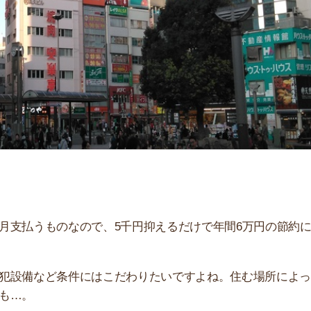
「
お
不
部
紹
メ
「
門
ものなので、5千円抑えるだけで年間6万円の節約にな
など条件にはこだわりたいですよね。住む場所によっては
す。同じ路線の周辺駅との比較もあるので、赤羽駅周辺の
にしてください！
すすめのサービス3選