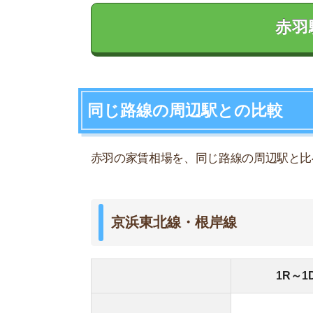
6.6
西川口
7
川口
赤羽
9
7.4
東十条
7.7
王子
赤羽駅周辺の家賃相場は、京浜東北・根岸線の近
ワンルームから1DKの一人暮らし向けの家賃相場
条駅」よりも2万円ほど高いです。