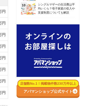
数No.1！掲載物件数230万件以上
パマンショップ公式サイト