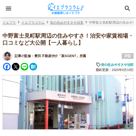
イエプラ
イエプラコラム
街の住みやすさや治安
中野富士見町駅周辺の住みやす
中野富士見町駅周辺の住みやすさ！治安や家賃相場・
口コミなど大公開【一人暮らし】
PR
記事の監修：
豊田 不動産仲介「家AGENT」所属
Facebook
Twitter
Line
Hatena
街の住みやすさや治安
最終更新：2025年6月19日