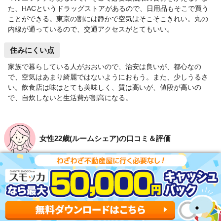
た、HACというドラッグストアがあるので、日用品もそこで買う
ことができる。東京の割には静かで空気はそこそこきれい。丸の
内線が通っているので、交通アクセスがとてもいい。
住みにくい点
家族で暮らしている人がおおいので、治安は良いが、都心なの
で、空気はあまり綺麗ではないようにおもう。また、少しうるさ
い。飲食店は味はとても美味しく、質は高いが、値段が高いの
で、自炊しないと生活費が割高になる。
女性22歳(ルームシェア)の口コミ＆評価
買い物しやすさ
4.0
治安の良さ
3.0
飲食店の多さ
2.0