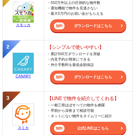
・550万件以上の圧倒的な物件数
・通知機能で物件を見逃さない
・最大5万円のお祝い金がもらえる
スモッカ
ダウンロードはこちら
【シンプルで使いやすい】
・累計500万ダウンロードを突破
・内見予約が簡単にできる
・仲介手数料を最低金額保証
CANARY
ダウンロードはこちら
【LINEで物件を紹介してくれる】
・一都三県ほぼすべての物件を網羅
・早朝から深夜まで相談可能
・ネットにない物件をタイムリーに紹介
スミカ
公式LINEはこちら