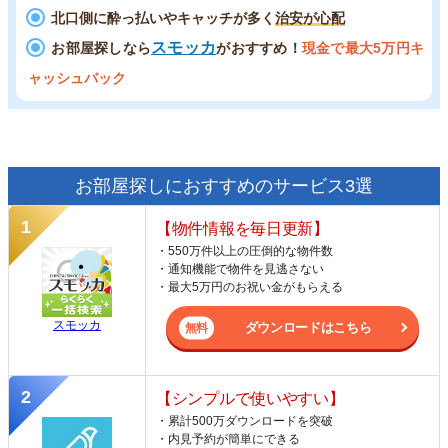
北口側に酔っ払いやキャッチが多く
治安が心配
スモッカ
お部屋探しなら
がおすすめ！
現金で最大5万円キ
ャッシュバック
お部屋探しにおすすめのサービス3選
【物件情報を毎日更新】
・550万件以上の圧倒的な物件数
・通知機能で物件を見逃さない
・最大5万円のお祝い金がもらえる
スモッカ
ダウンロードはこちら
【シンプルで使いやすい】
・累計500万ダウンロードを突破
・内見予約が簡単にできる