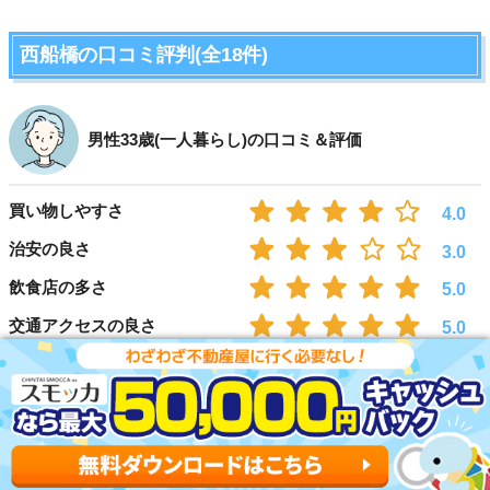
西船橋の口コミ評判(全18件)
男性33歳(一人暮らし)の口コミ＆評価
買い物しやすさ
4.0
治安の良さ
3.0
飲食店の多さ
5.0
交通アクセスの良さ
5.0
住みやすい点
西船橋駅は東京メトロ東西線、JR線、東葉高速鉄道などたくさん
路線が通っていますので、とてもアクセスがよいです。また、駅
前には歩いていけるスーパーが4軒ありますので、食料品買い物に
は困りませんし、価格もやすめです。