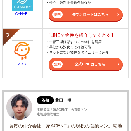
・仲介手数料を最低金額保証
CANARY
ダウンロードはこちら
【LINEで物件を紹介してくれる】
・一都三県ほぼすべての物件を網羅
・早朝から深夜まで相談可能
・ネットにない物件をタイムリーに紹介
スミカ
公式LINEはこちら
監修
豊田 明
不動産屋「家AGENT」の営業マン
宅地建物取引士
賃貸の仲介会社「家AGENT」の現役の営業マン。宅地