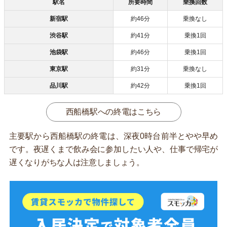
駅名
所要時間
乗換回数
新宿駅
約46分
乗換なし
渋谷駅
約41分
乗換1回
池袋駅
約46分
乗換1回
東京駅
約31分
乗換なし
品川駅
約42分
乗換1回
西船橋駅への終電はこちら
主要駅から西船橋駅の終電は、深夜0時台前半とやや早め
です。夜遅くまで飲み会に参加したい人や、仕事で帰宅が
遅くなりがちな人は注意しましょう。