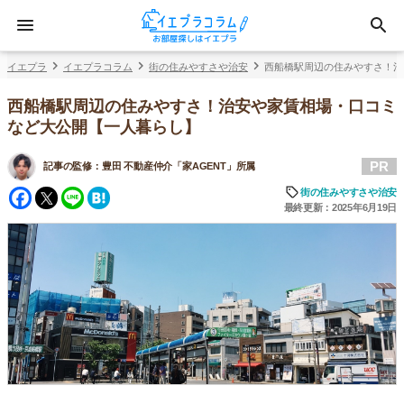
イエプラ
イエプラコラム
街の住みやすさや治安
西船橋駅周辺の住みやすさ！治
西船橋駅周辺の住みやすさ！治安や家賃相場・口コミ
など大公開【一人暮らし】
PR
記事の監修：
豊田 不動産仲介「家AGENT」所属
Facebook
Twitter
Line
Hatena
街の住みやすさや治安
最終更新：2025年6月19日