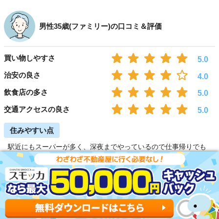
男性35歳(ファミリー)の口コミ＆評価
買い物しやすさ
5.0
治安の良さ
4.0
飲食店の多さ
5.0
交通アクセスの良さ
5.0
住みやすい点
駅近にもスーパーが多く、深夜までやっているので仕事帰りでも
時間を気にせず立ち寄れるのが良いです。飲食店も多く難民にな
ったことはありません。また、電車もJRとメトロが走っており、
いずれかの電車が止まっても他の電車を使って都心へ行けるの
で、非常に便利です。羽田空港までも、バスが出ているので旅行
好きにも嬉しい街です。
住みにくい点