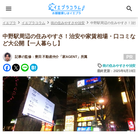
イエプラ
イエプラコラム
街の住みやすさや治安
中野駅周辺の住みやすさ！治安
中野駅周辺の住みやすさ！治安や家賃相場・口コミな
ど大公開【一人暮らし】
PR
記事の監修：
豊田 不動産仲介「家AGENT」所属
Facebook
Twitter
Line
Hatena
街の住みやすさや治安
最終更新：2025年6月19日