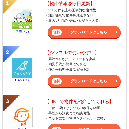
【物件情報を毎日更新】
・550万件以上の圧倒的な物件数
・通知機能で物件を見逃さない
・最大5万円のお祝い金がもらえる
スモッカ
ダウンロードはこちら
【シンプルで使いやすい】
・累計500万ダウンロードを突破
・内見予約が簡単にできる
・仲介手数料を最低金額保証
CANARY
ダウンロードはこちら
【LINEで物件を紹介してくれる】
・一都三県ほぼすべての物件を網羅
・早朝から深夜まで相談可能
・ネットにない物件をタイムリーに紹介