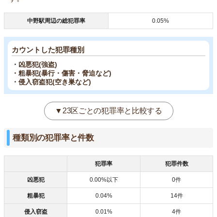
中野駅周辺の総犯罪率
0.05%
カウントした犯罪種別
・凶悪犯(強盗)
・粗暴犯(暴行・傷害・脅迫など)
・侵入窃盗犯(空き巣など)
▼23区ごとの犯罪率と比較する
種類別の犯罪率と件数
犯罪率
犯罪件数
凶悪犯
0.00%以下
0件
粗暴犯
0.04%
14件
侵入窃盗
0.01%
4件