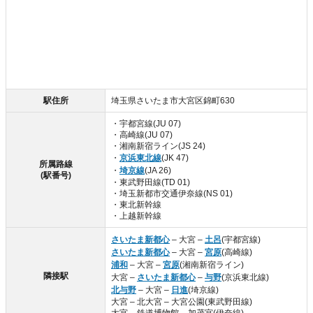
駅住所
埼玉県さいたま市大宮区錦町630
・宇都宮線(JU 07)
・高崎線(JU 07)
・湘南新宿ライン(JS 24)
・
京浜東北線
(JK 47)
所属路線
・
埼京線
(JA 26)
(駅番号)
・東武野田線(TD 01)
・埼玉新都市交通伊奈線(NS 01)
・東北新幹線
・上越新幹線
さいたま新都心
– 大宮 –
土呂
(宇都宮線)
さいたま新都心
– 大宮 –
宮原
(高崎線)
浦和
– 大宮 –
宮原
(湘南新宿ライン)
隣接駅
大宮 –
さいたま新都心
–
与野
(京浜東北線)
北与野
– 大宮 –
日進
(埼京線)
大宮 – 北大宮 – 大宮公園(東武野田線)
大宮 – 鉄道博物館 – 加茂宮(伊奈線)