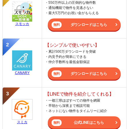
・550万件以上の圧倒的な物件数
・通知機能で物件を見逃さない
・最大5万円のお祝い金がもらえる
スモッカ
ダウンロードはこちら
【シンプルで使いやすい】
・累計500万ダウンロードを突破
・内見予約が簡単にできる
・仲介手数料を最低金額保証
CANARY
ダウンロードはこちら
【LINEで物件を紹介してくれる】
・一都三県ほぼすべての物件を網羅
・早朝から深夜まで相談可能
・ネットにない物件をタイムリーに紹介
スミカ
公式LINEはこちら