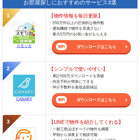
お部屋探しにおすすめのサービス3選
【物件情報を毎日更新】
・550万件以上の圧倒的な物件数
・通知機能で物件を見逃さない
・最大5万円のお祝い金がもらえる
スモッカ
ダウンロードはこちら
【シンプルで使いやすい】
・累計500万ダウンロードを突破
・内見予約が簡単にできる
・仲介手数料を最低金額保証
CANARY
ダウンロードはこちら
【LINEで物件を紹介してくれる】
・一都三県ほぼすべての物件を網羅
・早朝から深夜まで相談可能