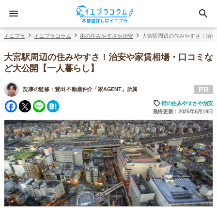
イエプラ
イエプラコラム
街の住みやすさや治安
大宮駅周辺の住みやすさ！治安
大宮駅周辺の住みやすさ！治安や家賃相場・口コミな
ど大公開【一人暮らし】
PR
記事の監修：
豊田 不動産仲介「家AGENT」所属
Facebook
Twitter
Line
Hatena
街の住みやすさや治安
最終更新：2025年6月19日