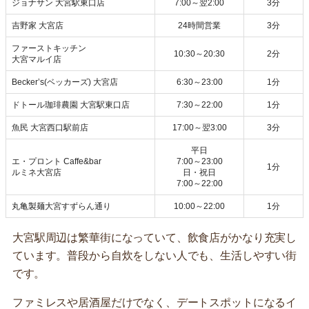
ジョナサン 大宮駅東口店
7:00～翌2:00
3分
吉野家 大宮店
24時間営業
3分
ファーストキッチン
10:30～20:30
2分
大宮マルイ店
Becker’s(ベッカーズ) 大宮店
6:30～23:00
1分
ドトール珈琲農園 大宮駅東口店
7:30～22:00
1分
魚民 大宮西口駅前店
17:00～翌3:00
3分
平日
エ・プロント Caffe&bar
7:00～23:00
1分
ルミネ大宮店
日・祝日
7:00～22:00
丸亀製麺大宮すずらん通り
10:00～22:00
1分
大宮駅周辺は繁華街になっていて、飲食店がかなり充実し
ています。普段から自炊をしない人でも、生活しやすい街
です。
ファミレスや居酒屋だけでなく、デートスポットになるイ