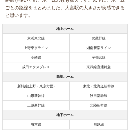
路線が多いため、ホームの数も膨大です。以下に、ホーム
ごとの路線をまとめました。大宮駅の大きさが実感できる
と思います。
地上ホーム
京浜東北線
武蔵野線
上野東京ライン
湘南新宿ライン
高崎線
宇都宮線
成田エクスプレス
東武線直通特急
高架ホーム
新幹線(上野・東京方面)
東北・北海道新幹線
山形新幹線
秋田新幹線
上越新幹線
北陸新幹線
地下ホーム
埼京線
川越線