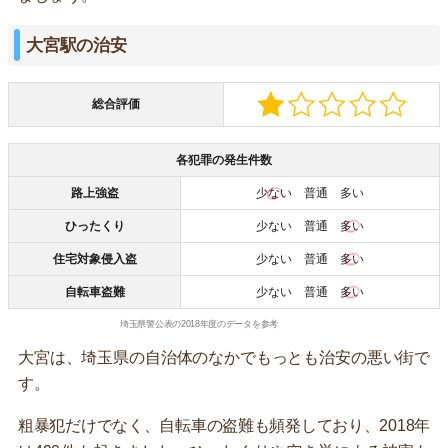
大宮駅の治安
総合評価
各犯罪の発生件数
路上強盗
少ない
普通 多い
ひったくり
少ない 普通
多い
住宅対象侵入盗
少ない 普通
多い
自転車盗難
少ない 普通
多い
埼玉県警公表の2018年度のデータを参考
大宮は、埼玉県の自治体のなかでもっとも治安の悪い街で
す。
粗暴犯だけでなく、自転車の盗難も頻発しており、2018年