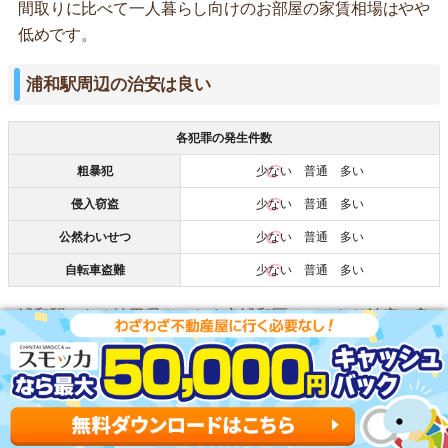
間取りに比べて一人暮らし向けのお部屋の家賃相場はやや
低めです。
浦和駅周辺の治安は良い
各犯罪の発生件数
粗暴犯
少ない
普通 多い
侵入窃盗
少ない
普通 多い
公然わいせつ
少ない
普通 多い
自転車盗難
少ない
普通 多い
浦和駅のある埼玉県さいたま市浦和区は、かなり治安の良
いエリアです。
「浦和パルコ」「浦和コルソ」といった商業施設や「なか
まち商店街」など人が集まるスポットが多いですが事件は
犯罪はほとんどおきていません。