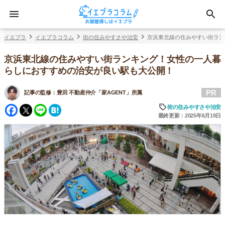
イエプラ
イエプラコラム
街の住みやすさや治安
京浜東北線の住みやすい街ラン
京浜東北線の住みやすい街ランキング！女性の一人暮
らしにおすすめの治安が良い駅も大公開！
PR
記事の監修：
豊田 不動産仲介「家AGENT」所属
Facebook
Twitter
Line
Hatena
街の住みやすさや治安
最終更新：2025年6月19日