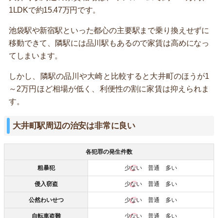
1LDKで約15.47万円です。
池袋駅や新宿駅といった都心の主要駅まで乗り換えせずに
移動できて、隣駅には品川駅もあるので家賃は高めになっ
てしまいます。
しかし、隣駅の品川や大崎と比較すると大井町のほうが1
～2万円ほど相場が低く、利便性の割に家賃は抑えられま
す。
大井町駅周辺の治安は非常に良い
各犯罪の発生件数
粗暴犯
少ない
普通 多い
侵入窃盗
少ない
普通 多い
公然わいせつ
少ない
普通 多い
自転車盗難
少ない
普通 多い