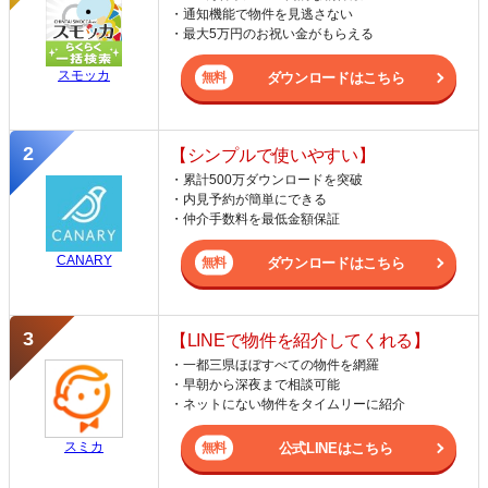
・通知機能で物件を見逃さない
・最大5万円のお祝い金がもらえる
スモッカ
ダウンロードはこちら
【シンプルで使いやすい】
・累計500万ダウンロードを突破
・内見予約が簡単にできる
・仲介手数料を最低金額保証
CANARY
ダウンロードはこちら
【LINEで物件を紹介してくれる】
・一都三県ほぼすべての物件を網羅
・早朝から深夜まで相談可能
・ネットにない物件をタイムリーに紹介
スミカ
公式LINEはこちら