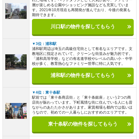
層が楽しめる公園やショッピング施設なども充実していま
す。2021年10月現在も再開発が進んでおり、今後の発展も
期待できます。
川口駅の物件を探してもらう
▼3位：浦和駅
浦和駅周辺は埼玉の高級住宅街として有名なエリアです。文
教地区に指定されていて、クリーンな街並みが魅力的です。
「浦和高等学校」などの有名進学校やレベルの高い小・中学
校が多く、教育熱心なファミリー世帯に特に人気です。
浦和駅の物件を探してもらう
▼4位：東十条駅
駅前では「東十条商店街」と「東十条銀座」という2つの商
店街が賑わっています。下町風情な街に住んでいる人にも昔
ながらのあたたかさがあります。家賃相場も都内では低いほ
うなので、初めての一人暮らしにおすすめのエリアです。
東十条駅の物件を探してもらう