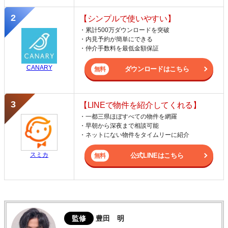
【シンプルで使いやすい】
・累計500万ダウンロードを突破
・内見予約が簡単にできる
・仲介手数料を最低金額保証
CANARY
ダウンロードはこちら
【LINEで物件を紹介してくれる】
・一都三県ほぼすべての物件を網羅
・早朝から深夜まで相談可能
・ネットにない物件をタイムリーに紹介
スミカ
公式LINEはこちら
監修
豊田 明