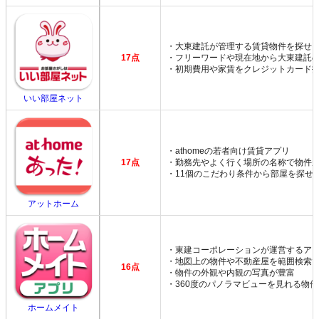
・大東建託が管理する賃貸物件を探せ
17点
・フリーワードや現在地から大東建託
・初期費用や家賃をクレジットカード
いい部屋ネット
・athomeの若者向け賃貸アプリ
17点
・勤務先やよく行く場所の名称で物件
・11個のこだわり条件から部屋を探せ
アットホーム
・東建コーポレーションが運営するア
・地図上の物件や不動産屋を範囲検索
16点
・物件の外観や内観の写真が豊富
・360度のパノラマビューを見れる物
ホームメイト