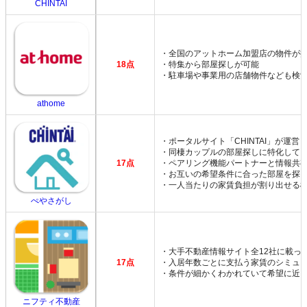
CHINTAI
・全国のアットホーム加盟店の物件が
18点
・特集から部屋探しが可能
・駐車場や事業用の店舗物件なども検
athome
・ポータルサイト「CHINTAI」が運営
・同棲カップルの部屋探しに特化して
17点
・ペアリング機能パートナーと情報共
・お互いの希望条件に合った部屋を探
・一人当たりの家賃負担が割り出せる
ぺやさがし
・大手不動産情報サイト全12社に載っ
17点
・入居年数ごとに支払う家賃のシミュ
・条件が細かくわかれていて希望に近
ニフティ不動産