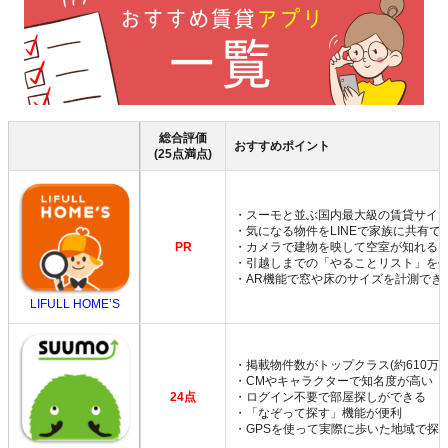
総合評価
おすすめポイント
(25点満点)
・スーモと並ぶ国内最大級の賃貸サイ
・気になる物件をLINEで家族に共有で
PR
・カメラで建物を映して空室が知れる
・引越しまでの「やることリスト」を
・AR機能で窓や床のサイズを計測でき
LIFULL HOME’S
・掲載物件数がトップクラス(約610万件
・CMやキャラクターで知名度が高い
24点
・ログイン不要で部屋探しができる
・「なぞって探す」機能が便利
・GPSを使って実際に歩いた地域で探