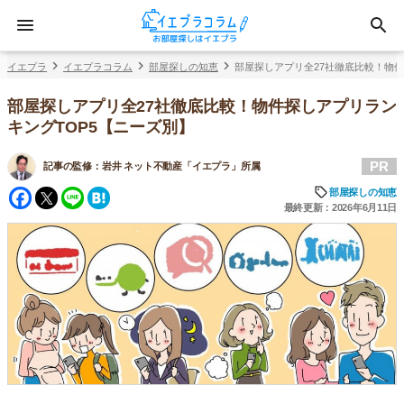
イエプラ
イエプラコラム
部屋探しの知恵
部屋探しアプリ全27社徹底比較！物件
部屋探しアプリ全27社徹底比較！物件探しアプリラン
キングTOP5【ニーズ別】
PR
記事の監修：
岩井 ネット不動産「イエプラ」所属
Facebook
Twitter
Line
Hatena
部屋探しの知恵
最終更新：2026年6月11日