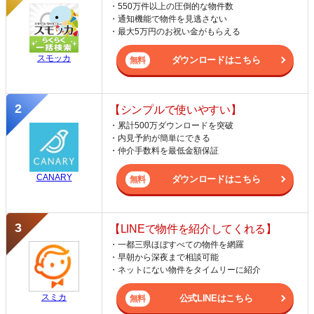
・550万件以上の圧倒的な物件数
・通知機能で物件を見逃さない
・最大5万円のお祝い金がもらえる
スモッカ
ダウンロードはこちら
【シンプルで使いやすい】
・累計500万ダウンロードを突破
・内見予約が簡単にできる
・仲介手数料を最低金額保証
CANARY
ダウンロードはこちら
【LINEで物件を紹介してくれる】
・一都三県ほぼすべての物件を網羅
・早朝から深夜まで相談可能
・ネットにない物件をタイムリーに紹介
スミカ
公式LINEはこちら