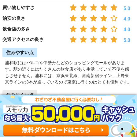
買い物しやすさ
5.0
治安の良さ
4.0
飲食店の多さ
4.0
交通アクセスの良さ
5.0
住みやすい点
浦和駅にはパルコや伊勢丹などのショッピングモールがありま
す。駅の近くにはたくさんの飲食店があり生活していて不便を感
じさせません。浦和には、京浜東北線、湘南新宿ライン、上野東
京ラインの3本が通っているので東京に行くのはとても便利です。
住みにくい点
朝の通勤時間帯、東京方面に行く電車は特に混むので少し大変で
す。駅の隣のコンビ二には人が溢れていてレジで会計するまでに
時間がかかります。駅から少し離れたところだとひたすら住宅地
が続いていて駅のようににぎやかではないです。