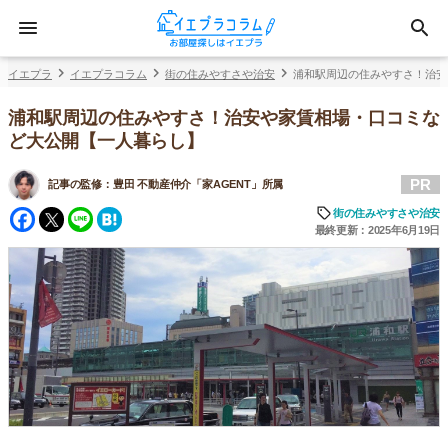
イエプラ
イエプラコラム
街の住みやすさや治安
浦和駅周辺の住みやすさ！治安
浦和駅周辺の住みやすさ！治安や家賃相場・口コミな
ど大公開【一人暮らし】
PR
記事の監修：
豊田 不動産仲介「家AGENT」所属
Facebook
Twitter
Line
Hatena
街の住みやすさや治安
最終更新：2025年6月19日