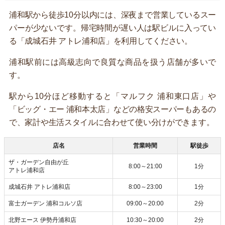
浦和駅から徒歩10分以内には、深夜まで営業しているスー
パーが少ないです。帰宅時間が遅い人は駅ビルに入ってい
る「成城石井 アトレ浦和店」を利用してください。
浦和駅前には高級志向で良質な商品を扱う店舗が多いで
す。
駅から10分ほど移動すると「マルフク 浦和東口店」や
「ビッグ・エー 浦和本太店」などの格安スーパーもあるの
で、家計や生活スタイルに合わせて使い分けができます。
店名
営業時間
駅徒歩
ザ・ガーデン自由が丘
8:00～21:00
1分
アトレ浦和店
成城石井 アトレ浦和店
8:00～23:00
1分
富士ガーデン 浦和コルソ店
09:00～20:00
2分
北野エース 伊勢丹浦和店
10:30～20:00
2分