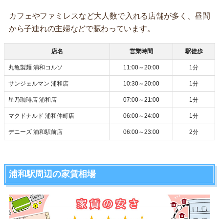
カフェやファミレスなど大人数で入れる店舗が多く、昼間
から子連れの主婦などで賑わっています。
店名
営業時間
駅徒歩
丸亀製麺 浦和コルソ
11:00～20:00
1分
サンジェルマン 浦和店
10:30～20:00
1分
星乃珈琲店 浦和店
07:00～21:00
1分
マクドナルド 浦和仲町店
06:00～24:00
1分
デニーズ 浦和駅前店
06:00～23:00
2分
浦和駅周辺の家賃相場