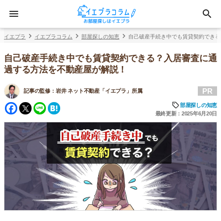
イエプラ
イエプラコラム
部屋探しの知恵
自己破産手続き中でも賃貸契約できる
自己破産手続き中でも賃貸契約できる？入居審査に通
過する方法を不動産屋が解説！
PR
記事の監修：
岩井 ネット不動産「イエプラ」所属
Facebook
Twitter
Line
Hatena
部屋探しの知恵
最終更新：2025年6月20日