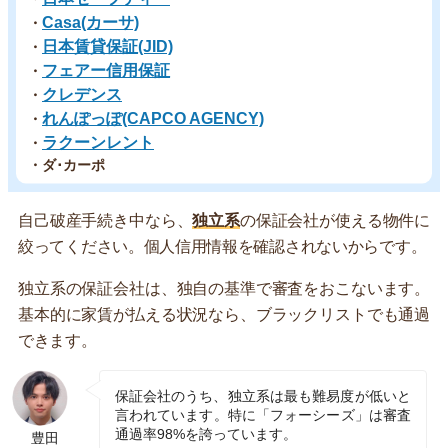
Casa(カーサ)
・
日本賃貸保証(JID)
・
フェアー信用保証
・
クレデンス
・
れんぽっぽ(CAPCO AGENCY)
・
ラクーンレント
・
・ダ･カーポ
自己破産手続き中なら、
独立系
の保証会社が使える物件に
絞ってください。個人信用情報を確認されないからです。
独立系の保証会社は、独自の基準で審査をおこないます。
基本的に家賃が払える状況なら、ブラックリストでも通過
できます。
保証会社のうち、独立系は最も難易度が低いと
言われています。特に「フォーシーズ」は審査
通過率98%を誇っています。
豊田