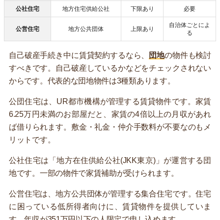
公社住宅
地方住宅供給公社
下限あり
必要
自治体ごとによ
公営住宅
地方公共団体
上限あり
る
自己破産手続き中に賃貸契約するなら、
団地
の物件も検討
すべきです。自己破産しているかなどをチェックされない
からです。代表的な団地物件は3種類あります。
公団住宅は、UR都市機構が管理する賃貸物件です。家賃
6.25万円未満のお部屋だと、家賃の4倍以上の月収があれ
ば借りられます。敷金・礼金・仲介手数料が不要なのもメ
リットです。
公社住宅は「地方在住供給公社(JKK東京)」が運営する団
地です。一部の物件で家賃補助が受けられます。
公営住宅は、地方公共団体が管理する集合住宅です。住宅
に困っている低所得者向けに、賃貸物件を提供していま
す。年収が351万円以下の人限定で申し込めます。