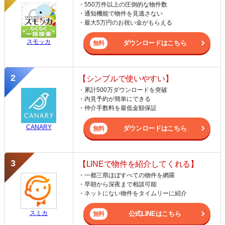
・550万件以上の圧倒的な物件数
・通知機能で物件を見逃さない
・最大5万円のお祝い金がもらえる
スモッカ
ダウンロードはこちら
【シンプルで使いやすい】
・累計500万ダウンロードを突破
・内見予約が簡単にできる
・仲介手数料を最低金額保証
CANARY
ダウンロードはこちら
【LINEで物件を紹介してくれる】
・一都三県ほぼすべての物件を網羅
・早朝から深夜まで相談可能
・ネットにない物件をタイムリーに紹介
スミカ
公式LINEはこちら