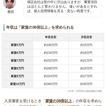
保証会社は世の中に沢山ありますが、審査項目
はほとんど変わりません。違いがあるとすれ
ば、個人信用情報を見る・見ない程度です。
豊田
年収は「家賃の36倍以上」を求められる
年収目安
月収目安
家賃5万円
約180万円
約15万円
家賃6万円
約216万円
約18万円
家賃7万円
約252万円
約21万円
家賃8万円
約288万円
約24万円
家賃9万円
約324万円
約27万円
家賃10万円
約360万円
約30万円
※年収・月収目安は税込(額面)の金額
入居審査を受けるとき「
家賃の36倍以上
」の年収を求めら