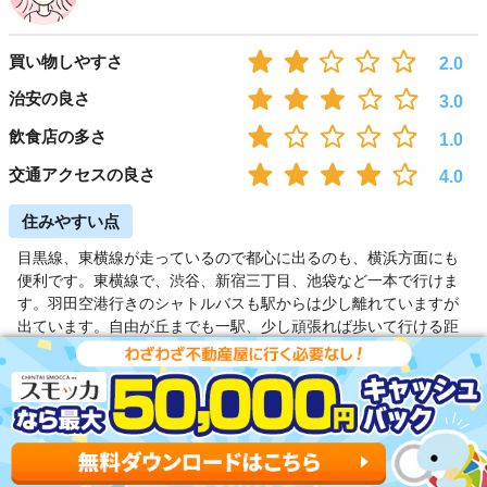
買い物しやすさ
2.0
治安の良さ
3.0
飲食店の多さ
1.0
交通アクセスの良さ
4.0
住みやすい点
目黒線、東横線が走っているので都心に出るのも、横浜方面にも
便利です。東横線で、渋谷、新宿三丁目、池袋など一本で行けま
す。羽田空港行きのシャトルバスも駅からは少し離れていますが
出ています。自由が丘までも一駅、少し頑張れば歩いて行ける距
離なのが魅力。
住みにくい点
スーパーは基本的に駅前のプレッセのみです。金額高めです。も
う一軒駅から10分ほど歩いた環八通りに高級スーパーがありま
す。駅前の商店街はかなり店数も少なく、頻繁に入れ替えがあり