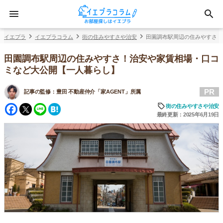
イエプラ
イエプラコラム
街の住みやすさや治安
田園調布駅周辺の住みやすさ！
田園調布駅周辺の住みやすさ！治安や家賃相場・口コ
ミなど大公開【一人暮らし】
PR
記事の監修：
豊田 不動産仲介「家AGENT」所属
Facebook
Twitter
Line
Hatena
街の住みやすさや治安
最終更新：2025年6月19日