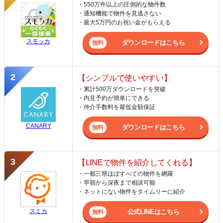
・550万件以上の圧倒的な物件数
・通知機能で物件を見逃さない
・最大5万円のお祝い金がもらえる
スモッカ
ダウンロードはこちら
【シンプルで使いやすい】
・累計500万ダウンロードを突破
・内見予約が簡単にできる
・仲介手数料を最低金額保証
CANARY
ダウンロードはこちら
【LINEで物件を紹介してくれる】
・一都三県ほぼすべての物件を網羅
・早朝から深夜まで相談可能
・ネットにない物件をタイムリーに紹介
スミカ
公式LINEはこちら