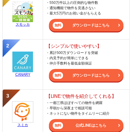
・550万件以上の圧倒的な物件数
・通知機能で物件を見逃さない
・最大5万円のお祝い金がもらえる
スモッカ
ダウンロードはこちら
【シンプルで使いやすい】
・累計500万ダウンロードを突破
・内見予約が簡単にできる
・仲介手数料を最低金額保証
CANARY
ダウンロードはこちら
【LINEで物件を紹介してくれる】
・一都三県ほぼすべての物件を網羅
・早朝から深夜まで相談可能
・ネットにない物件をタイムリーに紹介
スミカ
公式LINEはこちら