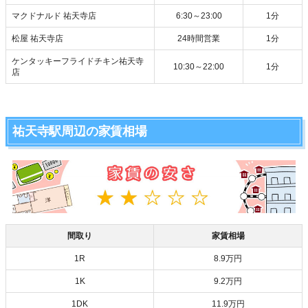
マクドナルド 祐天寺店
6:30～23:00
1分
松屋 祐天寺店
24時間営業
1分
ケンタッキーフライドチキン祐天寺
10:30～22:00
1分
店
祐天寺駅周辺の家賃相場
間取り
家賃相場
1R
8.9万円
1K
9.2万円
1DK
11.9万円