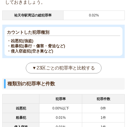
しておきましょう。
祐天寺駅周辺の総犯罪率
0.02%
カウントした犯罪種別
・凶悪犯(強盗)
・粗暴犯(暴行・傷害・脅迫など)
・侵入窃盗犯(空き巣など)
▼23区ごとの犯罪率と比較する
種類別の犯罪率と件数
犯罪率
犯罪件数
凶悪犯
0.00%以下
0件
粗暴犯
0.01%
1件
侵入窃盗
0.01%
1件