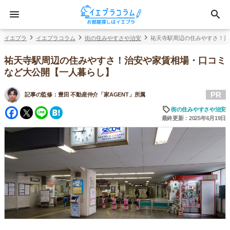
イエプラ
イエプラコラム
街の住みやすさや治安
祐天寺駅周辺の住みやすさ！治
祐天寺駅周辺の住みやすさ！治安や家賃相場・口コミ
など大公開【一人暮らし】
PR
記事の監修：
豊田 不動産仲介「家AGENT」所属
Facebook
Twitter
Line
Hatena
街の住みやすさや治安
最終更新：2025年6月19日