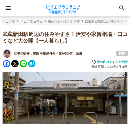
イエプラ
イエプラコラム
街の住みやすさや治安
武蔵新田駅周辺の住みやすさ！
武蔵新田駅周辺の住みやすさ！治安や家賃相場・口コ
ミなど大公開【一人暮らし】
PR
記事の監修：
豊田 不動産仲介「家AGENT」所属
Facebook
Twitter
Line
Hatena
街の住みやすさや治安
最終更新：2025年6月19日