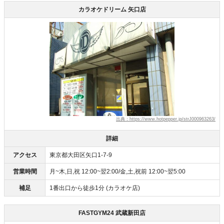
カラオケドリーム 矢口店
出典：https://www.hotpepper.jp/strJ000963263/
詳細
アクセス
東京都大田区矢口1-7-9
営業時間
月~木,日,祝 12:00~翌2:00/金,土,祝前 12:00~翌5:00
補足
1番出口から徒歩1分 (カラオケ店)
FASTGYM24 武蔵新田店