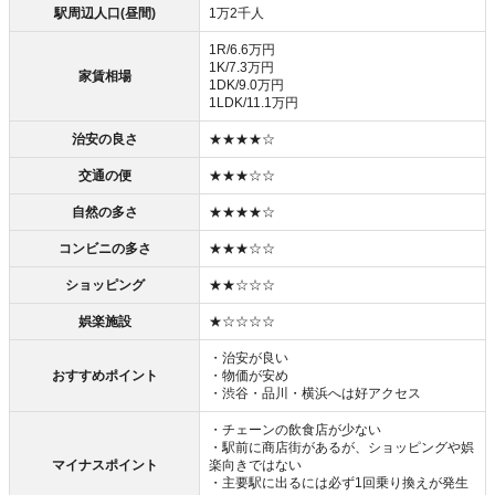
駅周辺人口(昼間)
1万2千人
1R/6.6万円
1K/7.3万円
家賃相場
1DK/9.0万円
1LDK/11.1万円
治安の良さ
★★★★☆
交通の便
★★★☆☆
自然の多さ
★★★★☆
コンビニの多さ
★★★☆☆
ショッピング
★★☆☆☆
娯楽施設
★☆☆☆☆
・治安が良い
おすすめポイント
・物価が安め
・渋谷・品川・横浜へは好アクセス
・チェーンの飲食店が少ない
・駅前に商店街があるが、ショッピングや娯
マイナスポイント
楽向きではない
・主要駅に出るには必ず1回乗り換えが発生