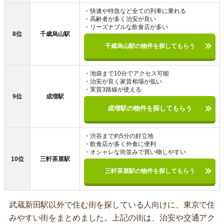
・快速や特急など全ての列車に乗れる
・高齢者が多く治安が良い
・リーズナブルな飲食店が多い
8位
千歳烏山駅
千歳烏山駅の物件を探してもらう
・池袋まで10分でアクセス可能
・治安が良く家賃相場が低い
・実質3路線が使える
9位
成増駅
成増駅の物件を探してもらう
・渋谷まで約5分の好立地
・飲食店が多く外食に便利
・オシャレな街並みで買い物しやすい
10位
三軒茶屋駅
三軒茶屋駅の物件を探してもらう
武蔵新田駅以外で住む街を探している人向けに、東京で住
みやすい街をまとめました。上記の街は、治安や交通アク