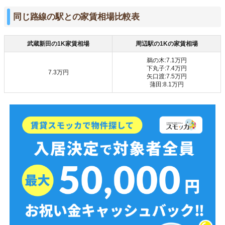
同じ路線の駅との家賃相場比較表
武蔵新田の1K家賃相場
周辺駅の1Kの家賃相場
鵜の木:7.1万円
下丸子:7.4万円
7.3万円
矢口渡:7.5万円
蒲田:8.1万円