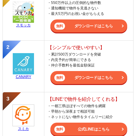
・550万件以上の圧倒的な物件数
・通知機能で物件を見逃さない
・最大5万円のお祝い金がもらえる
スモッカ
ダウンロードはこちら
【シンプルで使いやすい】
・累計500万ダウンロードを突破
・内見予約が簡単にできる
・仲介手数料を最低金額保証
CANARY
ダウンロードはこちら
【LINEで物件を紹介してくれる】
・一都三県ほぼすべての物件を網羅
・早朝から深夜まで相談可能
・ネットにない物件をタイムリーに紹介
スミカ
公式LINEはこちら