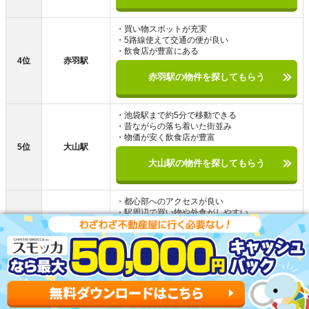
・買い物スポットが充実
・5路線使えて交通の便が良い
・飲食店が豊富にある
4位
赤羽駅
赤羽駅の物件を探してもらう
・池袋駅まで約5分で移動できる
・昔ながらの落ち着いた街並み
・物価が安く飲食店が豊富
5位
大山駅
大山駅の物件を探してもらう
・都心部へのアクセスが良い
・駅周辺で買い物や外食がしやすい
・徒歩圏内で吉祥寺に行ける
6位
三鷹駅
三鷹駅の物件を探してもらう
・治安が良い閑静な住宅街
・2路線が使えて交通アクセスが良い