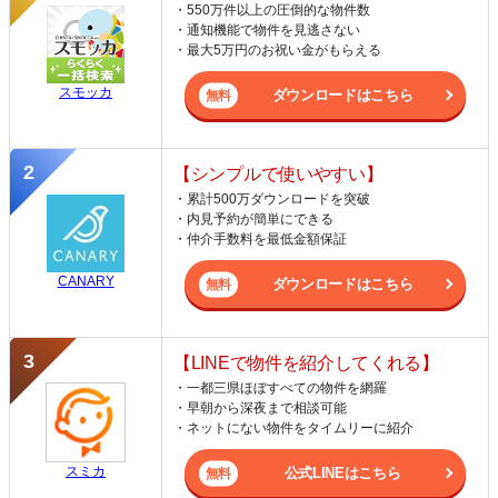
・550万件以上の圧倒的な物件数
・通知機能で物件を見逃さない
・最大5万円のお祝い金がもらえる
スモッカ
ダウンロードはこちら
【シンプルで使いやすい】
・累計500万ダウンロードを突破
・内見予約が簡単にできる
・仲介手数料を最低金額保証
CANARY
ダウンロードはこちら
【LINEで物件を紹介してくれる】
・一都三県ほぼすべての物件を網羅
・早朝から深夜まで相談可能
・ネットにない物件をタイムリーに紹介
スミカ
公式LINEはこちら