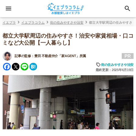
イエプラ
イエプラコラム
街の住みやすさや治安
都立大学駅周辺の住みやすさ！
都立大学駅周辺の住みやすさ！治安や家賃相場・口コ
ミなど大公開【一人暮らし】
PR
記事の監修：
豊田 不動産仲介「家AGENT」所属
Facebook
Twitter
Line
Hatena
街の住みやすさや治安
最終更新：2025年6月19日