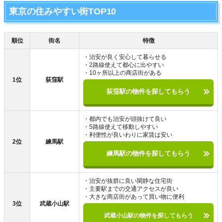
東京の住みやすい街TOP10
順位
街名
特徴
・治安が良く安心して暮らせる
・2路線使えて都心に出やすい
・10ヶ所以上の商店街がある
1位
荻窪駅
荻窪駅の物件を探してもらう
・都内でも治安が頭抜けて良い
・5路線使えて移動しやすい
・利便性が良いわりに家賃は安い
2位
練馬駅
練馬駅の物件を探してもらう
・治安が抜群に良い閑静な住宅街
・主要駅までの交通アクセスが良い
・大きな商店街があって買い物に便利
3位
武蔵小山駅
武蔵小山駅の物件を探してもらう