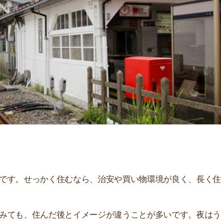
「
お
不
部
紹
メ
「
門
せっかく住むなら、治安や買い物環境が良く、長く住み続
、住んだ後とイメージが違うことが多いです。夜はうるさ
。
解説しています！治安や家賃相場はもちろん、買い物環境
。ぜひ参考にしてください。