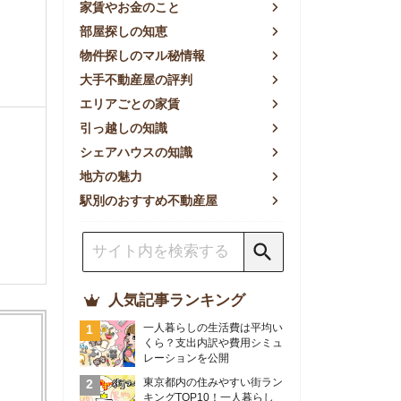
方の魅力
別のおすすめ不動産屋
人気記事ランキング
一人暮らしの生活費は平均い
くら？支出内訳や費用シミュ
レーションを公開
東京都内の住みやすい街ラン
キングTOP10！一人暮らし
におすすめの駅も公開
【2026年最新】
【2026年】賃貸サイトおす
すめランキング！全50社の
物件探しサイトを比較検証
おすすめの良い不動産屋ラン
キングTOP10！プロが賃貸
仲介業者を徹底比較
部屋探しアプリ全27社徹底
比較！物件探しアプリランキ
ングTOP5【ニーズ別】
賃貸の家賃保証会社で審査が