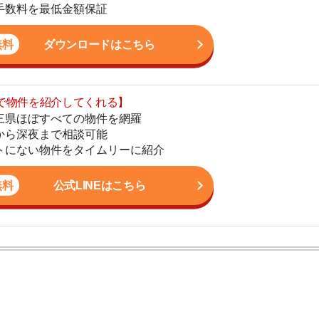
まで相談可能
地
物件をタイムリーに紹介
駅
公式LINEはこちら
1
2
ン。宅地建物取引士の資格を取得している。営業マンとし
3
入居審査についての不安や疑問を解決しています。
4
5
6