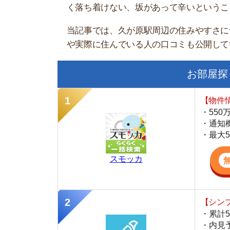
お部屋探しにお
【物件情報を毎
・550万件以
・通知機能で物
・最大5万円の
スモッカ
【シンプルで使
・累計500万
・内見予約が簡
・仲介手数料を
CANARY
【LINEで物件
・一都三県ほぼ