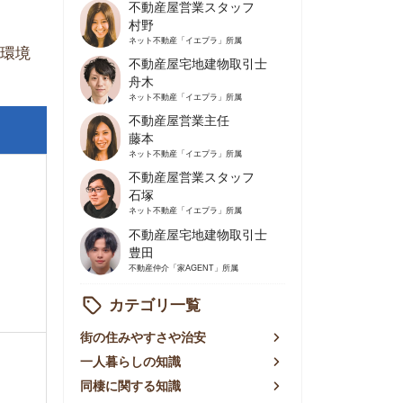
不動産屋営業主任
藤本
ネット不動産
「イエプラ」所属
不動産屋営業スタッフ
石塚
ネット不動産
「イエプラ」所属
不動産屋宅地建物取引士
豊田
不動産仲介
「家AGENT」所属
カテゴリ一覧
の住みやすさや治安
人暮らしの知識
棲に関する知識
賃やお金のこと
屋探しの知恵
件探しのマル秘情報
手不動産屋の評判
リアごとの家賃
っ越しの知識
ェアハウスの知識