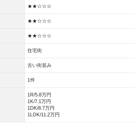
1DK/8.7万円
1LDK/11.2万円
田へ直通8分、五反田へ17分のアクセスで、通勤にも便
が原は大田区の中でも家賃がリーズナブルです。静かな住
暮らせます。
ームな個人商店ばかりです。都会の騒がしさがなく落ち着
ます。
が遅くても買い物ができて便利です。
物件を探す