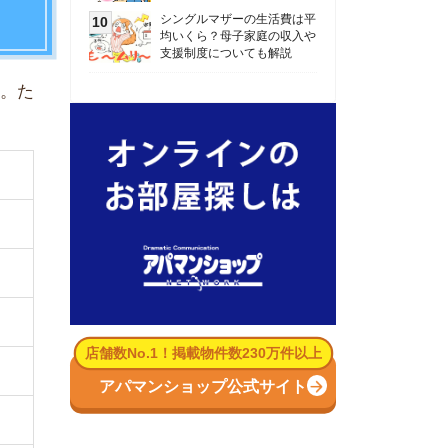
数No.1！掲載物件数230万件以上
パマンショップ公式サイト