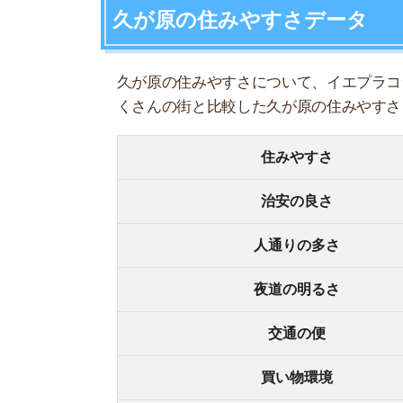
夜道の明るさ
交通の便
買い物環境
コンビニの多さ
飲食店の多さ
娯楽施設
住宅街or繁華街
古い街並みor新しい街並み
警察署や交番(駅500m圏内)
家賃相場