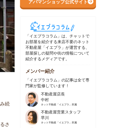
イエプラコラム」は、チャットで
部屋を紹介する来店不要のネット
動産屋「イエプラ」が運営する、
屋探しの疑問や街の情報について
介するメディアです。
ンバー紹介
イエプラコラム」の記事は全て専
家が監修しています！
不動産屋店長
中村
ネット不動産
「イエプラ」所属
不動産屋営業スタッフ
早川
ネット不動産
「イエプラ」所属
不動産屋営業スタッフ
村野
ネット不動産
「イエプラ」所属
不動産屋宅地建物取引士
舟木
ネット不動産
「イエプラ」所属