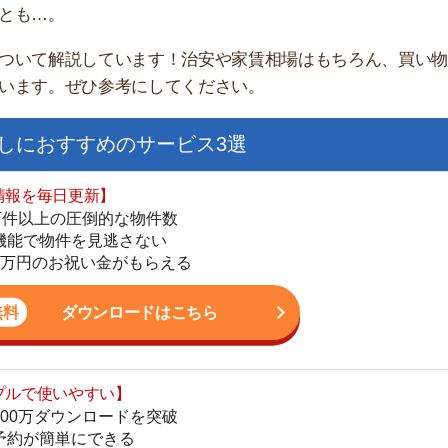
すすめのサービス3選
日更新】
上の圧倒的な物件数
件を見逃さない
お祝い金がもらえる
ダウンロードはこちら
街
いやすい】
一
ダウンロードを突破
同
単にできる
家
最低金額保証
部
ダウンロードはこちら
物
大
エ
を紹介してくれる】
引
すべての物件を網羅
シ