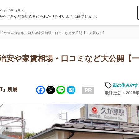
ラム
どを初心者にもわかりやすいように解説します。
すさ！治安や家賃相場・口コミなど大公開【一人暮らし】
や家賃相場・口コミなど大公開【一人暮
街の住みやすさや治安
Facebook
Twitter
Line
Hatena
PR
最終更新：2025年6月19日
店舗
ア