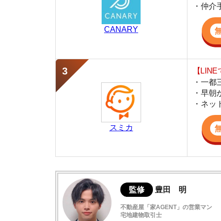
・早朝から深夜
・ネットにない
スミカ
監修
豊田 明
不動産屋「家AGENT」の営業マン
宅地建物取引士
賃貸の仲介会社「家AGENT」の現役の営業マ
ての経験と専門知識を活かして、お部屋探しや
久が原の住みやすさデータ
久が原の特徴と雰囲気
犯罪件数の少ない治安の良い地域
久が原の住みやすさ口コミ（全1件)