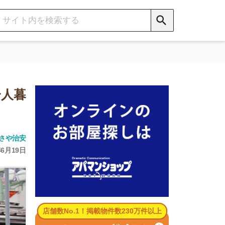
数No.1！掲載物件数230万件以上
パマンショップ公式サイト