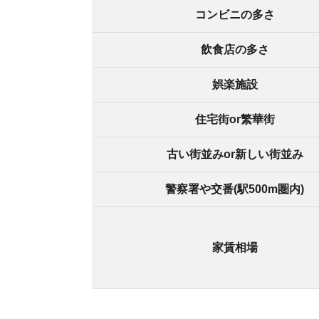
久が原は家賃が安く住みやすい街
久が原駅は、大田区にある東急池上線の駅です。鎌
利です。
近くには高級住宅街の田園調布がありますが、久
宅街で治安も良好なので、世帯を問わず安心して
駅前から庶民的な商店街が伸びていて、アットホ
いた街並みです。少し歩くと多摩川の自然もあり
大手スーパーが遅くまで営業しているので、帰り
久が原駅の