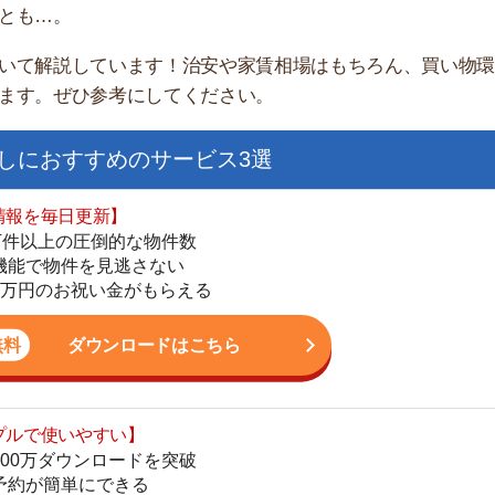
すすめのサービス3選
日更新】
上の圧倒的な物件数
件を見逃さない
お祝い金がもらえる
ダウンロードはこちら
街
いやすい】
一
ダウンロードを突破
同
単にできる
家
最低金額保証
部
ダウンロードはこちら
物
大
エ
を紹介してくれる】
引
すべての物件を網羅
シ