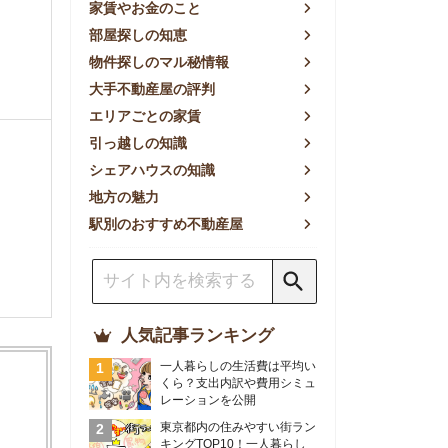
方の魅力
別のおすすめ不動産屋
人気記事ランキング
一人暮らしの生活費は平均い
くら？支出内訳や費用シミュ
レーションを公開
東京都内の住みやすい街ラン
キングTOP10！一人暮らし
におすすめの駅も公開
【2026年最新】
【2026年】賃貸サイトおす
すめランキング！全50社の
物件探しサイトを比較検証
おすすめの良い不動産屋ラン
キングTOP10！プロが賃貸
仲介業者を徹底比較
部屋探しアプリ全27社徹底
比較！物件探しアプリランキ
ングTOP5【ニーズ別】
賃貸の家賃保証会社で審査が