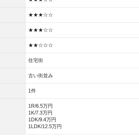
1K/7.3万円
1DK/9.4万円
1LDK/12.5万円
池上線の停車する駅です。蒲田駅まで4分のアクセスで、
0分、東京駅まで30分で着くため、通勤にも便利です。
ですが、商店街がいくつもあり、昔ながらの下町の雰囲気
在しているので、まとまった買い物もしやすいです。
町として栄えた情緒あふれる雰囲気が残っています。特に
。
ども建っていて、若い層にも人気のあるエリアです。