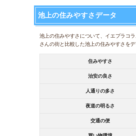
人通りの多さ
夜道の明るさ
交通の便
買い物環境
コンビニの多さ
飲食店の多さ
娯楽施設
住宅街or繁華街
古い街並みor新しい街並み
警察署や交番(駅500m圏内)