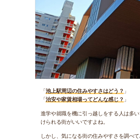
「
池上駅周辺の住みやすさはどう？
」
「
治安や家賃相場ってどんな感じ？
」
進学や就職を機に引っ越しをする人は多いです。
けられる街がいいですよね。
しかし、気になる街の住みやすさを調べてみても
く落ち着けない、坂があって辛いということも…
当記事では、池上駅周辺の住みやすさについて解
実際に住んでいる人の口コミも公開しています。