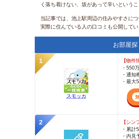
お部屋探しにお
【物件情報を毎
・550万件以
・通知機能で物
・最大5万円の
スモッカ
【シンプルで使
・累計500万
・内見予約が簡
・仲介手数料を
CANARY
【LINEで物件
・一都三県ほぼ