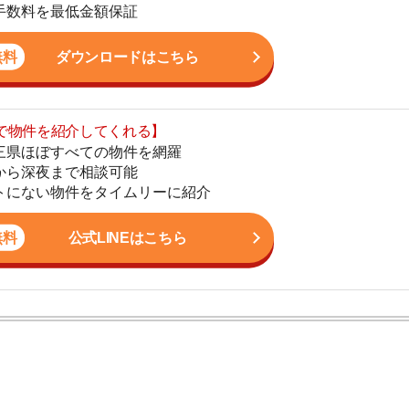
まで相談可能
地
物件をタイムリーに紹介
駅
公式LINEはこちら
1
2
ン。宅地建物取引士の資格を取得している。営業マンとし
3
入居審査についての不安や疑問を解決しています。
4
5
6