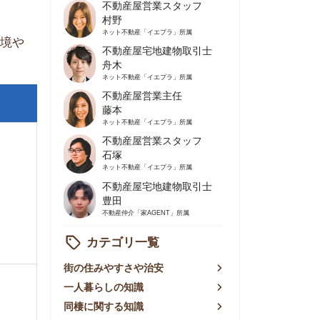
不動産屋営業主任
藤本
ネット不動産
「イエプラ」所属
不動産屋営業スタッフ
石塚
ネット不動産
「イエプラ」所属
不動産屋宅地建物取引士
豊田
不動産仲介
「家AGENT」所属
カテゴリ一覧
の住みやすさや治安
人暮らしの知識
棲に関する知識
賃やお金のこと
屋探しの知恵
件探しのマル秘情報
手不動産屋の評判
リアごとの家賃
っ越しの知識
ェアハウスの知識