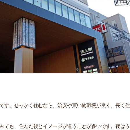
「
お
不
部
紹
メ
「
門
せっかく住むなら、治安や買い物環境が良く、長く住み続
、住んだ後とイメージが違うことが多いです。夜はうるさ
。
説しています！治安や家賃相場はもちろん、買い物環境や
ぜひ参考にしてください。