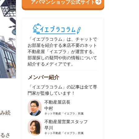
イエプラコラム」は、チャットで
部屋を紹介する来店不要のネット
動産屋「イエプラ」が運営する、
屋探しの疑問や街の情報について
介するメディアです。
ンバー紹介
イエプラコラム」の記事は全て専
家が監修しています！
不動産屋店長
中村
ネット不動産
「イエプラ」所属
不動産屋営業スタッフ
早川
ネット不動産
「イエプラ」所属
不動産屋営業スタッフ
村野
ネット不動産
「イエプラ」所属
不動産屋宅地建物取引士
舟木
ネット不動産
「イエプラ」所属