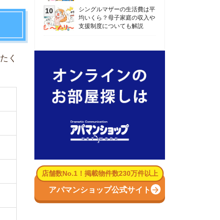
数No.1！掲載物件数230万件以上
パマンショップ公式サイト