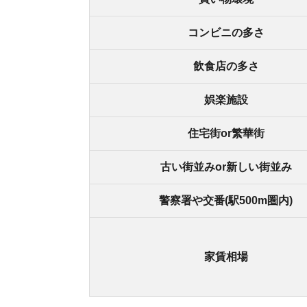
家賃相場
池上駅は昔ながらの雰囲気が残る街
池上駅は、大田区の中央部に位置しており、東急
そこから京浜東北線に乗り換えれば、品川駅まで2
駅前に大型商業施設などはなく、やや地味な印象
が残る穏やかな街並みです。大手のスーパーも点
また、池上駅と言えば池上本門寺が有名で、門前
正月や花見の時期はたくさんの参拝者が訪れます
古き良き街並みを残しながらも新築マンションな