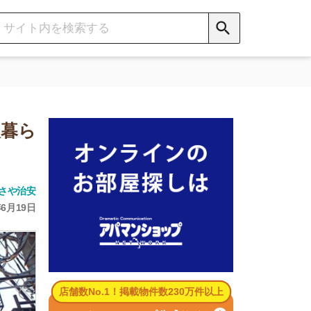
数No.1！掲載物件数230万件以上
パマンショップ公式サイト