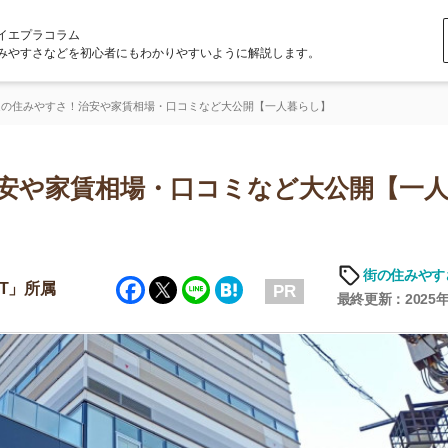
ラム
どを初心者にもわかりやすいように解説します。
さ！治安や家賃相場・口コミなど大公開【一人暮らし】
家賃相場・口コミなど大公開【一人暮ら
街の住みやすさや治安
Facebook
Twitter
Line
Hatena
PR
最終更新：2025年6月19日
店舗
ア