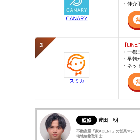
・早朝から深夜
・ネットにない
スミカ
監修
豊田 明
不動産屋「家AGENT」の営業マン
宅地建物取引士
賃貸の仲介会社「家AGENT」の現役の営業マ
ての経験と専門知識を活かして、お部屋探しや
池上の住みやすさデータ
池上駅は昔ながらの雰囲気が残る街
池上周辺の特徴や雰囲気
池上の口コミ評判(全10件)