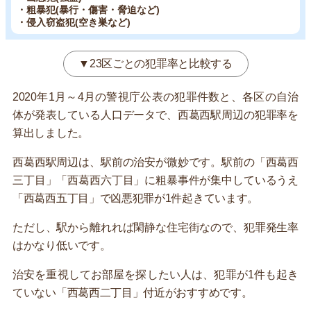
・粗暴犯(暴行・傷害・脅迫など)
・侵入窃盗犯(空き巣など)
▼23区ごとの犯罪率と比較する
2020年1月～4月の警視庁公表の犯罪件数と、各区の自治
体が発表している人口データで、西葛西駅周辺の犯罪率を
算出しました。
西葛西駅周辺は、駅前の治安が微妙です。駅前の「西葛西
三丁目」「西葛西六丁目」に粗暴事件が集中しているうえ
「西葛西五丁目」で凶悪犯罪が1件起きています。
ただし、駅から離れれば閑静な住宅街なので、犯罪発生率
はかなり低いです。
治安を重視してお部屋を探したい人は、犯罪が1件も起き
ていない「西葛西二丁目」付近がおすすめです。