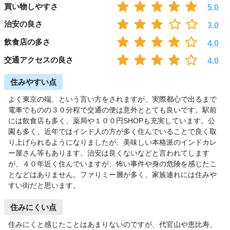
買い物しやすさ
5.0
治安の良さ
3.0
飲食店の多さ
4.0
交通アクセスの良さ
4.0
住みやすい点
よく東京の端、という言い方をされますが、実際都心で出るまで
電車でものの３０分程で交通の便は意外ととても良いです。駅前
には飲食店も多く、薬局や１００円SHOPも充実しています。公
園も多く、近年ではインド人の方が多く住んでいることで良く取
り上げられるようになりましたが、美味しい本格派のインドカレ
ー屋さん等もあります。治安は良くないなどと言われてします
が、４０年近く住んでいますが、怖い事件や身の危険を感じたこ
となどはありません。ファりミー層が多く、家族連れには住みや
すい街だと思います。
住みにくい点
住みにくと感じたことはあまりないのですが、代官山や恵比寿、