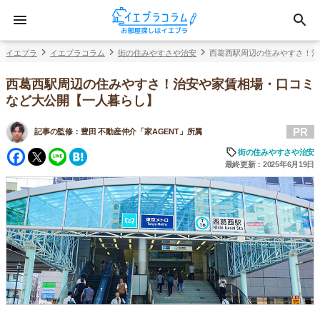
イエプラ
イエプラコラム
街の住みやすさや治安
西葛西駅周辺の住みやすさ！治
西葛西駅周辺の住みやすさ！治安や家賃相場・口コミ
など大公開【一人暮らし】
PR
記事の監修：
豊田 不動産仲介「家AGENT」所属
Facebook
Twitter
Line
Hatena
街の住みやすさや治安
最終更新：2025年6月19日