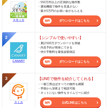
・550万件以上の圧倒的な物件数
・通知機能で物件を見逃さない
・最大5万円のお祝い金がもらえる
スモッカ
ダウンロードはこちら
【シンプルで使いやすい】
・累計500万ダウンロードを突破
・内見予約が簡単にできる
・仲介手数料を最低金額保証
CANARY
ダウンロードはこちら
【LINEで物件を紹介してくれる】
・一都三県ほぼすべての物件を網羅
・早朝から深夜まで相談可能
・ネットにない物件をタイムリーに紹介
スミカ
公式LINEはこちら