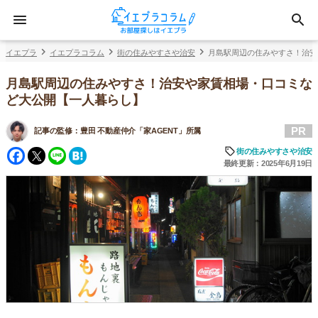
イエプラ
イエプラコラム
街の住みやすさや治安
月島駅周辺の住みやすさ！治安
月島駅周辺の住みやすさ！治安や家賃相場・口コミな
ど大公開【一人暮らし】
PR
記事の監修：
豊田 不動産仲介「家AGENT」所属
Facebook
Twitter
Line
Hatena
街の住みやすさや治安
最終更新：2025年6月19日