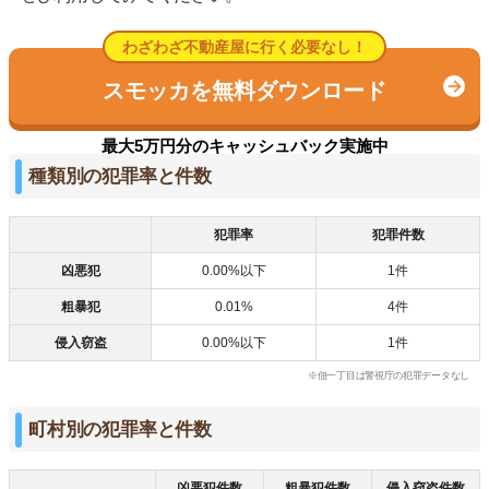
わざわざ不動産屋に行く必要なし！
スモッカを無料ダウンロード
最大5万円分のキャッシュバック実施中
種類別の犯罪率と件数
犯罪率
犯罪件数
凶悪犯
0.00%以下
1件
粗暴犯
0.01%
4件
侵入窃盗
0.00%以下
1件
※佃一丁目は警視庁の犯罪データなし
町村別の犯罪率と件数
凶悪犯件数
粗暴犯件数
侵入窃盗件数