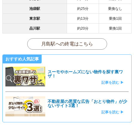
池袋駅
約25分
乗換なし
東京駅
約13分
乗換1回
品川駅
約20分
乗換1回
月島駅への終電はこちら
おすすめ人気記事
スーモやホームズにない物件を探す裏ワ
ザ！
記事を読む ▶
不動産屋の悪質な広告「おとり物件」が少
ないサイト3選！
記事を読む ▶