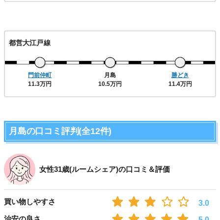
都営大江戸線
門前仲町
月島
勝どき
11.3万円
10.5万円
11.4万円
月島の口コミ評判(全12件)
女性31歳(ルームシェア)の口コミ＆評価
買い物しやすさ
3.0
治安の良さ
5.0