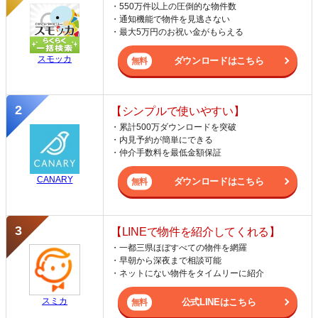
・550万件以上の圧倒的な物件数
・通知機能で物件を見逃さない
・最大5万円のお祝い金がもらえる
スモッカ
ダウンロードはこちら
【シンプルで使いやすい】
・累計500万ダウンロードを突破
・内見予約が簡単にできる
・仲介手数料を最低金額保証
CANARY
ダウンロードはこちら
【LINEで物件を紹介してくれる】
・一都三県ほぼすべての物件を網羅
・早朝から深夜まで相談可能
・ネットにない物件をタイムリーに紹介
スミカ
公式LINEはこちら