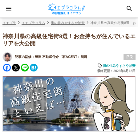
イエプラ
イエプラコラム
街の住みやすさや治安
神奈川県の高級住宅街8選！お
神奈川県の高級住宅街8選！お金持ちが住んでいるエ
リアを大公開
PR
記事の監修：
豊田 不動産仲介「家AGENT」所属
Facebook
Twitter
Line
Hatena
街の住みやすさや治安
最終更新：2025年6月18日