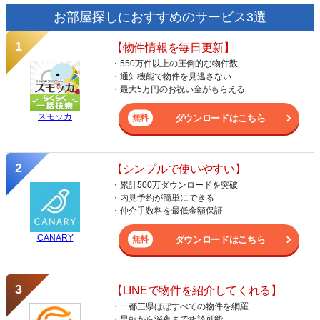
お部屋探しにおすすめのサービス3選
【物件情報を毎日更新】
・550万件以上の圧倒的な物件数
・通知機能で物件を見逃さない
・最大5万円のお祝い金がもらえる
スモッカ
ダウンロードはこちら
【シンプルで使いやすい】
・累計500万ダウンロードを突破
・内見予約が簡単にできる
・仲介手数料を最低金額保証
CANARY
ダウンロードはこちら
【LINEで物件を紹介してくれる】
・一都三県ほぼすべての物件を網羅
・早朝から深夜まで相談可能