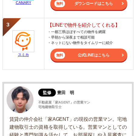
CANARY
ダウンロードはこちら
【LINEで物件を紹介してくれる】
・一都三県ほぼすべての物件を網羅
・早朝から深夜まで相談可能
・ネットにない物件をタイムリーに紹介
スミカ
公式LINEはこちら
監修
豊田 明
不動産屋「家AGENT」の営業マン
宅地建物取引士
賃貸の仲介会社「家AGENT」の現役の営業マン。宅地
建物取引士の資格を取得している。営業マンとしての
経験と専門知識を活かして、お部屋探しや入居審査に