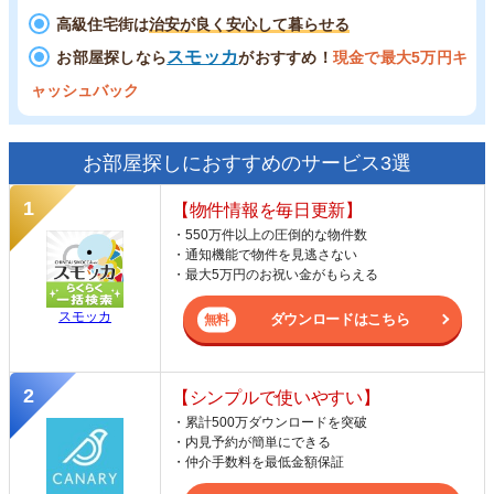
高級住宅街は
治安が良く安心して暮らせる
スモッカ
お部屋探しなら
がおすすめ！
現金で最大5万円キ
ャッシュバック
お部屋探しにおすすめのサービス3選
【物件情報を毎日更新】
・550万件以上の圧倒的な物件数
・通知機能で物件を見逃さない
・最大5万円のお祝い金がもらえる
スモッカ
ダウンロードはこちら
【シンプルで使いやすい】
・累計500万ダウンロードを突破
・内見予約が簡単にできる
・仲介手数料を最低金額保証