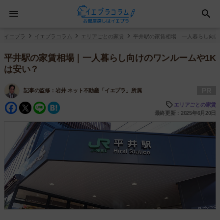
イエプラ
イエプラコラム
エリアごとの家賃
平井駅の家賃相場｜一人暮らし向け
平井駅の家賃相場｜一人暮らし向けのワンルームや1K
は安い？
PR
記事の監修：
岩井 ネット不動産「イエプラ」所属
Facebook
Twitter
Line
Hatena
エリアごとの家賃
最終更新：2025年6月20日