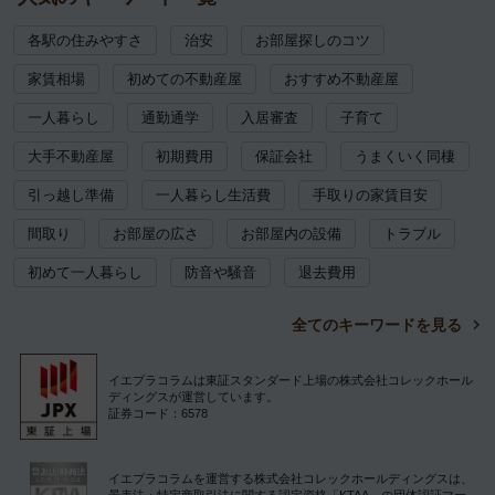
各駅の住みやすさ
治安
お部屋探しのコツ
家賃相場
初めての不動産屋
おすすめ不動産屋
一人暮らし
通勤通学
入居審査
子育て
大手不動産屋
初期費用
保証会社
うまくいく同棲
引っ越し準備
一人暮らし生活費
手取りの家賃目安
間取り
お部屋の広さ
お部屋内の設備
トラブル
初めて一人暮らし
防音や騒音
退去費用
全てのキーワードを見る
イエプラコラムは東証スタンダード上場の株式会社コレックホール
ディングスが運営しています。
証券コード：6578
イエプラコラムを運営する株式会社コレックホールディングスは、
景表法・特定商取引法に関する認定資格「KTAA」の団体認証マー