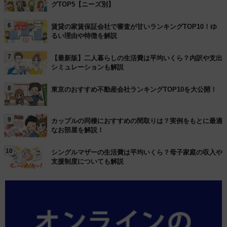
グTOP5【ニーズ別】
6
賃貸の家賃保証会社で審査が甘いランキングTOP10！ゆ
るい理由や特徴を解説
7
【最新版】二人暮らしの生活費は平均いくら？内訳や支出
シミュレーションも解説
8
東京のおすすめ不動産会社ランキングTOP10を大公開！
9
カップルの同棲におすすめの間取りは？実例をもとに最適
なお部屋を解説！
10
シングルマザーの生活費は平均いくら？母子家庭の収入や
支援制度についても解説