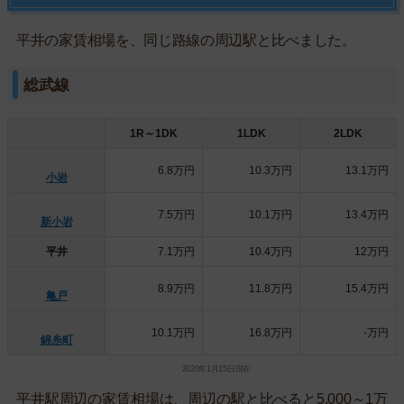
平井の家賃相場を、同じ路線の周辺駅と比べました。
総武線
1R～1DK
1LDK
2LDK
6.8万円
10.3万円
13.1万円
小岩
7.5万円
10.1万円
13.4万円
新小岩
平井
7.1万円
10.4万円
12万円
8.9万円
11.8万円
15.4万円
亀戸
10.1万円
16.8万円
-万円
錦糸町
2020年1月15日現在
平井駅周辺の家賃相場は、周辺の駅と比べると5,000～1万