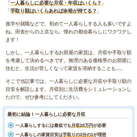
「
一人暮らしに必要な月収・年収はいくら？
」
「
手取り額はいくらあれば余裕が持てる？
」
進学や就職などで、初めて一人暮らしする人も多いですよ
ね。田舎からの上京なら、憧れの都会暮らしにワクワクし
ます！
しかし、一人暮らしするお部屋の家賃は、月収や手取り額
を考慮して決めるべきです。無理のある価格帯のお部屋に
住むと、生活が苦しくなって家賃を滞納することも…。
そこで当記事では、一人暮らしに必要な月収や手取り額の
目安を解説します。月収別に生活費をシミュレーションし
たので、ぜひ参考にしてください。
最初に結論！一人暮らしに必要な月収
一人暮らしするには最低でも
月収20万円
が必要
一人暮らしの家賃目安は
手取りの3分の1
が理想