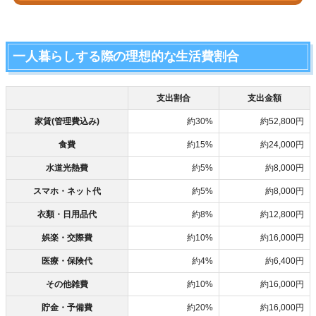
一人暮らしする際の理想的な生活費割合
支出割合
支出金額
家賃(管理費込み)
約30%
約52,800円
食費
約15%
約24,000円
水道光熱費
約5%
約8,000円
スマホ・ネット代
約5%
約8,000円
衣類・日用品代
約8%
約12,800円
娯楽・交際費
約10%
約16,000円
医療・保険代
約4%
約6,400円
その他雑費
約10%
約16,000円
貯金・予備費
約20%
約16,000円