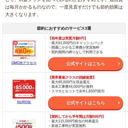
は毎月かかるものなので、一度見直すだけでも節約効果は
大きくなります。
節約におすすめのサービス3選
【初年度は実質月額0円】
・最大91,000円のキャッシュバック
・開通にかかる工事費が実質無料
・契約期間の縛りなしで利用できる
GMO光アクセス
公式サイトはこちら
【業界最速クラスの回線速度】
・最大85,000円を現金還元
・基本工事費44,000円が無料
・スマホとセットで永年1,650円割引
NURO光
公式サイトはこちら
【契約してから半年間は月額500円】
・最大115,000円相当の特典還元
・新規工事料が実質無料