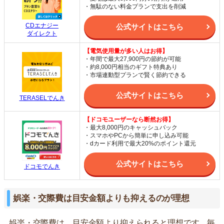
・無駄のない料金プランで支出を削減
CDエナジー
公式サイトはこちら
ダイレクト
【電気使用量が多い人はお得】
・年間で最大27,900円の節約が可能
・約8,000円相当のギフト特典あり
・市場連動型プランで賢く節約できる
公式サイトはこちら
TERASELでんき
【ドコモユーザーなら断然お得】
・最大8,000円のキャッシュバック
・スマホやPCから簡単に申し込み可能
・dカード利用で最大20%のポイント還元
公式サイトはこちら
ドコモでんき
娯楽・交際費は目安金額よりも抑えるのが理想
娯楽・交際費は、目安金額より抑えられると理想です。毎