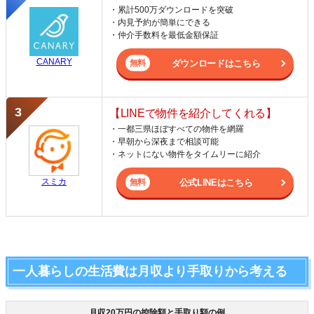
・累計500万ダウンロードを突破
・内見予約が簡単にできる
・仲介手数料を最低金額保証
CANARY
ダウンロードはこちら
【LINEで物件を紹介してくれる】
・一都三県ほぼすべての物件を網羅
・早朝から深夜まで相談可能
・ネットにない物件をタイムリーに紹介
スミカ
公式LINEはこちら
一人暮らしの生活費は月収より手取りから考える
月収20万円の控除額と手取り額の例