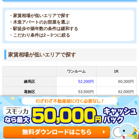
・家賃相場が低いエリアで探す
・木造アパートのお部屋を選ぶ
・駅徒歩や築年数の条件は緩和する
・こだわり条件は2～3つに絞る
家賃相場が低いエリアで探す
ワンルーム
1K
練馬区
52,200円
60,300円
葛飾区
53,500円
62,000円
江戸川区
54,300円
58,900円
杉並区
57,500円
64,400円
板橋区
57,900円
62,200円
出典：公益社団法人「全国宅地建物取引業協会連合会(2024年3月)」