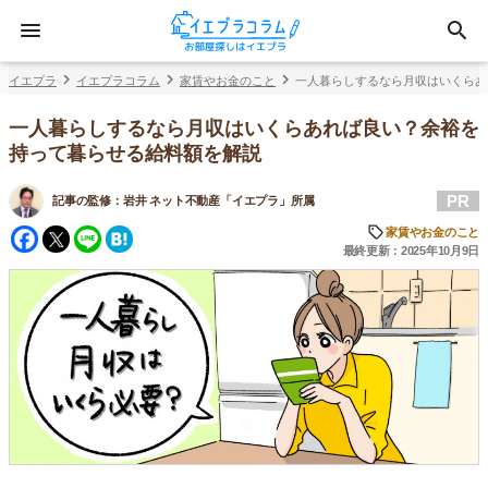
イエプラ
イエプラコラム
家賃やお金のこと
一人暮らしするなら月収はいくらあ
一人暮らしするなら月収はいくらあれば良い？余裕を
持って暮らせる給料額を解説
PR
記事の監修：
岩井 ネット不動産「イエプラ」所属
Facebook
Twitter
Line
Hatena
家賃やお金のこと
最終更新：2025年10月9日