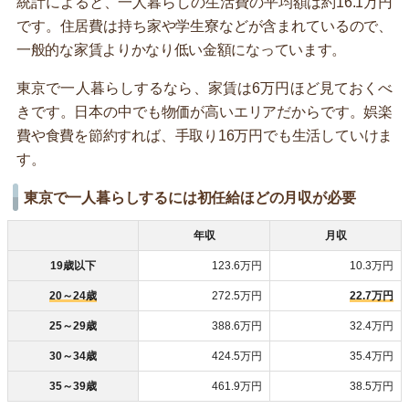
統計によると、一人暮らしの生活費の平均額は約16.1万円
です。住居費は持ち家や学生寮などが含まれているので、
一般的な家賃よりかなり低い金額になっています。
東京で一人暮らしするなら、家賃は6万円ほど見ておくべ
きです。日本の中でも物価が高いエリアだからです。娯楽
費や食費を節約すれば、手取り16万円でも生活していけま
す。
東京で一人暮らしするには初任給ほどの月収が必要
年収
月収
19歳以下
123.6万円
10.3万円
20～24歳
272.5万円
22.7万円
25～29歳
388.6万円
32.4万円
30～34歳
424.5万円
35.4万円
35～39歳
461.9万円
38.5万円