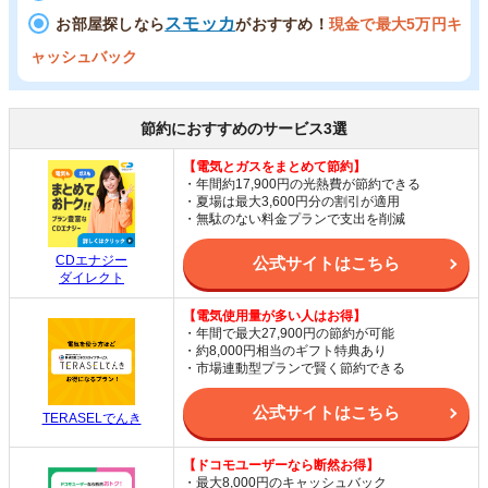
スモッカ
お部屋探しなら
がおすすめ！
現金で最大5万円キ
ャッシュバック
節約におすすめのサービス3選
【電気とガスをまとめて節約】
・年間約17,900円の光熱費が節約できる
・夏場は最大3,600円分の割引が適用
・無駄のない料金プランで支出を削減
CDエナジー
公式サイトはこちら
ダイレクト
【電気使用量が多い人はお得】
・年間で最大27,900円の節約が可能
・約8,000円相当のギフト特典あり
・市場連動型プランで賢く節約できる
公式サイトはこちら
TERASELでんき
【ドコモユーザーなら断然お得】
・最大8,000円のキャッシュバック